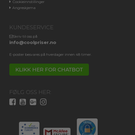
Cookieinnstillinger
Angreskjema
KUNDESERVICE
Skriv til oss på
info@coolpriser.no
E-poster besvares på hverdager innen 48 timer.
KLIKK HER FOR CHATBOT
FØLG OSS HER: