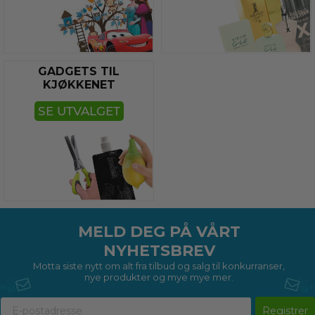
GADGETS TIL
KJØKKENET
SE UTVALGET
MELD DEG PÅ VÅRT
NYHETSBREV
Motta siste nytt om alt fra tilbud og salg til konkurranser,
nye produkter og mye mye mer.
Registrer