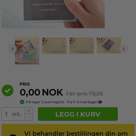
2 ml
Eau de
- 10 ml
Parfum -
På lager
På lager
På lager
På lager
På lager
Duftp...
PRIS
0,00
NOK
Før pris 73,95
På lager
(
Leveringstid - fra 3-6
hverdager)
+
LEGG I KURV
-
Vi behandler bestillingen din om