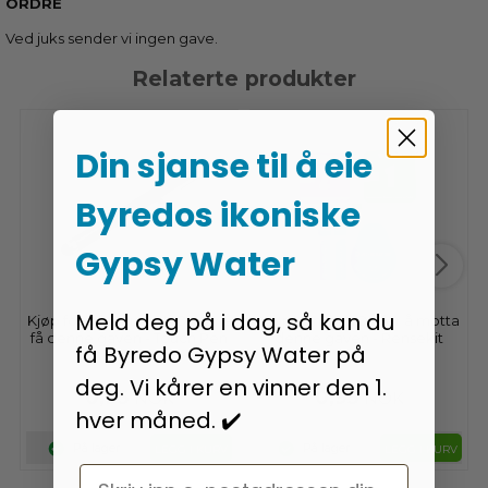
ORDRE
Ved juks sender vi ingen gave.
Relaterte produkter
Din sjanse til å eie
Byredos ikoniske
Gypsy Water
Meld deg på i dag, så kan du
Kjøp for minimum 1 NOK for å
Kjøp minst 1 NOK for å motta
få denne gaven - Touch Pen
denne gaven - Rensekit
få Byredo Gypsy Water på
deg. Vi kårer en vinner den 1.
0,95
0,95
NOK
NOK
hver måned. ✔️
På lager
På lager
LEGG I KURV
LEGG I KURV
Email