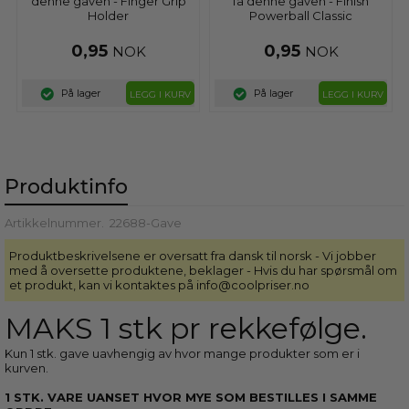
denne gaven - Finger Grip
få denne gaven - Finish
Holder
Powerball Classic
Dishwashing...
0,95
0,95
NOK
NOK
På lager
På lager
LEGG I KURV
LEGG I KURV
Produktinfo
Artikkelnummer.
22688-Gave
Produktbeskrivelsene er oversatt fra dansk til norsk - Vi jobber
med å oversette produktene, beklager - Hvis du har spørsmål om
et produkt, kan vi kontaktes på info@coolpriser.no
MAKS 1 stk pr rekkefølge.
Kun 1 stk. gave uavhengig av hvor mange produkter som er i
kurven.
1 STK. VARE UANSET HVOR MYE SOM BESTILLES I SAMME