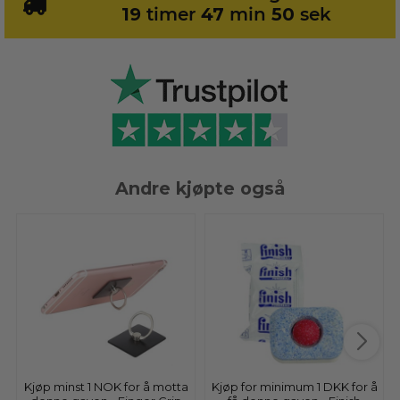
19
timer
47
min
50
sek
Andre kjøpte også
Kjøp minst 1 NOK for å motta
Kjøp for minimum 1 DKK for å