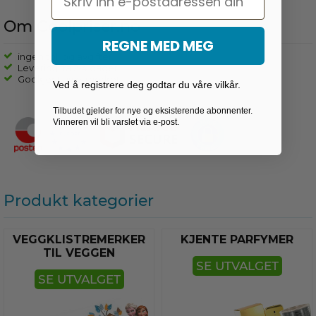
Om Coolpriser.no
REGNE MED MEG
ingen toll og avgifter
Levering fra 2-4 dager
Godkjent av e-merket
Ved å registrere deg godtar du våre vilkår.
Tilbudet gjelder for nye og eksisterende abonnenter.
Vinneren vil bli varslet via e-post.
Produkt kategorier
VEGGKLISTREMERKER
KJENTE PARFYMER
TIL VEGGEN
SE UTVALGET
SE UTVALGET