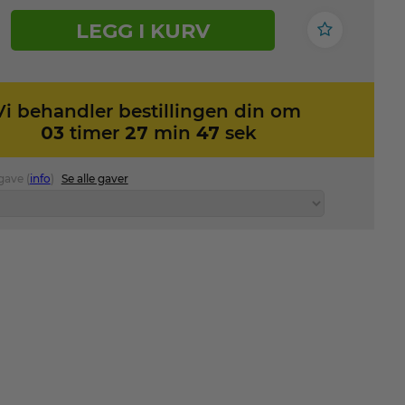
LEGG I KURV
Vi behandler bestillingen din om
03
timer
27
min
46
sek
 gave (
info
)
Se alle gaver