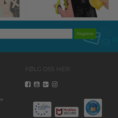
Registrer
FØLG OSS HER:
48