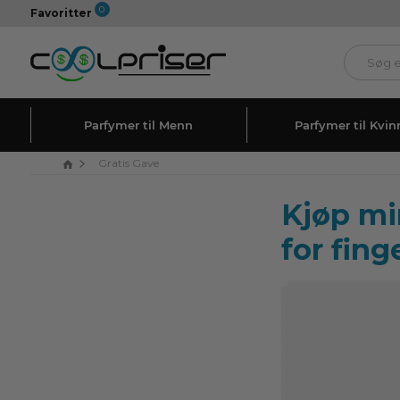
0
Favoritter
Parfymer til Menn
Parfymer til Kvin
Gratis Gave
Kjøp mi
for fing