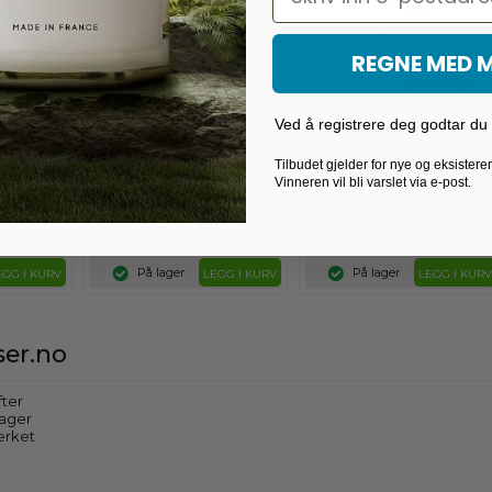
REGNE MED 
Ved å registrere deg godtar du v
K for å
Kjøp for minimum 1 NOK
Kjøp minst 1 NOK for å
aven -
for å få denne gaven -
motta denne gaven -
Tilbudet gjelder for nye og eksister
t
Kontaktløs kortholder
Finger Grip Holder
Vinneren vil bli varslet via e-post.
0,95
0,95
OK
NOK
NOK
På lager
På lager
EGG I KURV
LEGG I KURV
LEGG I KURV
er.no
fter
dager
erket