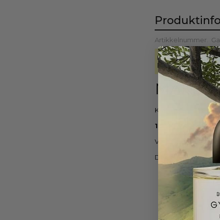
Produktinf
Artikkelnummer.
Ga
Produktbeskrivelsen
kontaktes på info@
MAKS 1 s
Kjøp minst 1 NOK fo
1 STK. VARE UAN
Ved juks sender vi i
Dersom du har angret