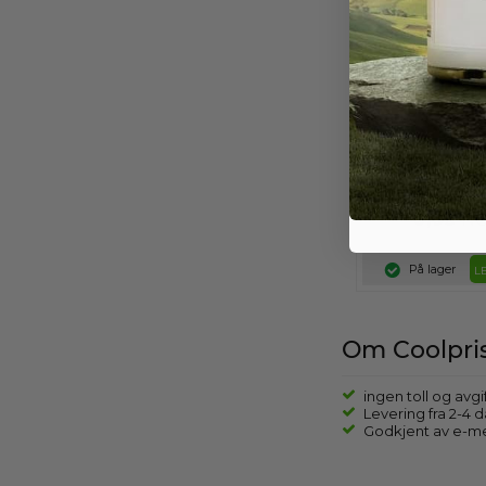
Kjøp minst 1 NO
motta denne g
Renseki
0,95
N
På lager
L
Om Coolpris
ingen toll og avgi
Levering fra 2-4 
Godkjent av e-m