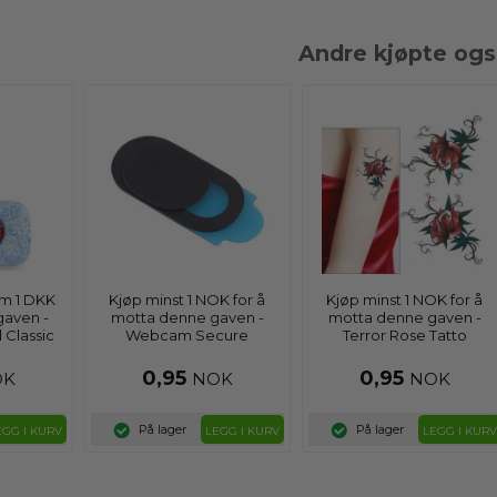
Andre kjøpte og
um 1 DKK
Kjøp minst 1 NOK for å
Kjøp minst 1 NOK for å
gaven -
motta denne gaven -
motta denne gaven -
 Classic
Webcam Secure
Terror Rose Tatto
...
0,95
0,95
OK
NOK
NOK
På lager
På lager
EGG I KURV
LEGG I KURV
LEGG I KURV