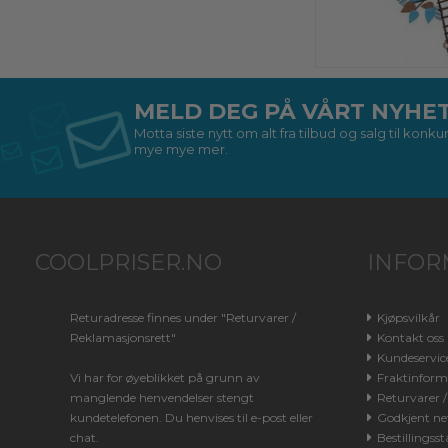
MELD DEG PÅ VÅRT NYHE
Motta siste nytt om alt fra tilbud og salg til kon
mye mye mer.
COOLPRISER.NO
INFOR
Returadresse finnes under "Returvarer /
Kjøpsvilkår
Reklamasjonsrett"
Kontakt oss
Kundeservic
Vi har for øyeblikket på grunn av
Fraktinform
manglende henvendelser stengt
Returvarer 
kundetelefonen. Du henvises til e-post eller
Godkjent net
chat.
Bestillingsst