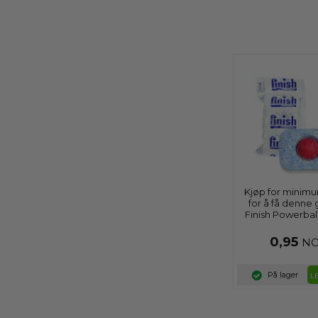
Kjøp for minim
for å få denne 
Finish Powerball
Dishwashing
0,95
N
På lager
L