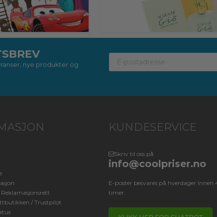
TSBREV
kurranser, nye produkter og
MASJON
KUNDESERVICE
Skriv til oss på
info@coolpriser.no
e
asjon
E-poster besvares på hverdager innen 
/ Reklamasjonsrett
timer.
tbutikken / Trustpilot
atus