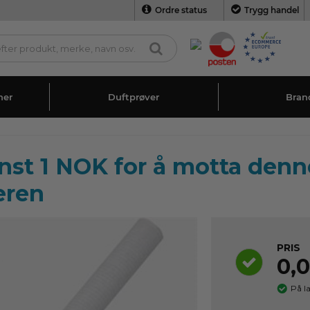
Ordre status
Trygg handel
ner
Duftprøver
Bran
nst 1 NOK for å motta denn
eren
PRIS
0,
På l