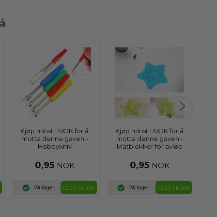
så
Kjøp minst 1 NOK for å
Kjøp minst 1 NOK for å
K
motta denne gaven -
motta denne gaven -
NO
Hobbykniv
Matblokker for avløp
0,95
0,95
NOK
NOK
På lager
På lager
LEGG I KURV
LEGG I KURV