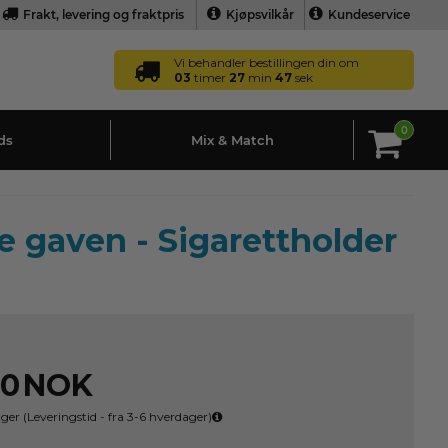
Frakt, levering og fraktpris
Kjøpsvilkår
Kundeservice
Vi behandler bestillingen din om
03
timer
27
min
46
sek
0
ds
Mix & Match
e gaven - Sigarettholder
00
NOK
ager
(
Leveringstid - fra 3-6
hverdager)