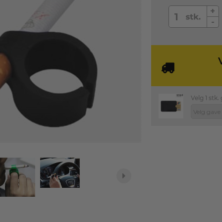
+
-
Velg 1 stk.