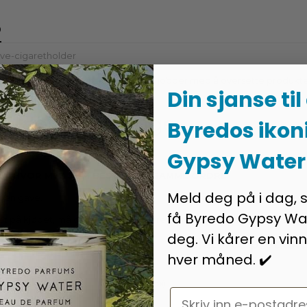
o
ve-cigaretholder
e er oversatt fra dansk til norsk - Vi jobber med å oversette produkt
Din sjanse til
coolpriser.no
tk pr rekkefølge.
Byredos ikon
Gypsy Water
r å motta denne gaven.
SET HVOR MYE SOM BESTILLES I SAMME ORDRE
Meld deg på i dag, 
ngen gave.
få Byredo Gypsy Wa
 på kjøpet, må denne varen også returneres. Med mindre det er noen 
deg. Vi kårer en vinn
Relaterte produkt
hver måned. ✔️
Email