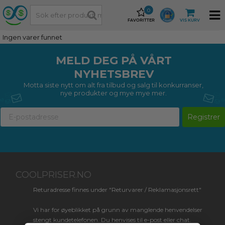
0
FAVORITTER
VIS KURV
Ingen varer funnet
MELD DEG PÅ VÅRT
NYHETSBREV
Motta siste nytt om alt fra tilbud og salg til konkurranser,
nye produkter og mye mye mer.
Registrer
COOLPRISER.NO
Returadresse finnes under "Returvarer / Reklamasjonsrett"
Vi har for øyeblikket på grunn av manglende henvendelser
stengt kundetelefonen. Du henvises til e-post eller chat.