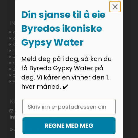
Din sjanse til å eie
INFORMASJON
Byredos ikoniske
Kjøpsvilkår
Kontakt oss
Gypsy Water
Kundeservice
Fraktinformasjon
Returvarer / Reklamasjonsrett
Meld deg på i dag, så kan du
Godkjent nettbutikken / Trustpilot
få Byredo Gypsy Water på
Bestillingsstatus
Cookieinnstillinger
deg. Vi kårer en vinner den 1.
Angreskjema
hver måned. ✔️
KUNDESERVICE
Email
Skriv til oss på
info@coolpriser.no
REGNE MED MEG
E-poster besvares på hverdager innen 48 timer.