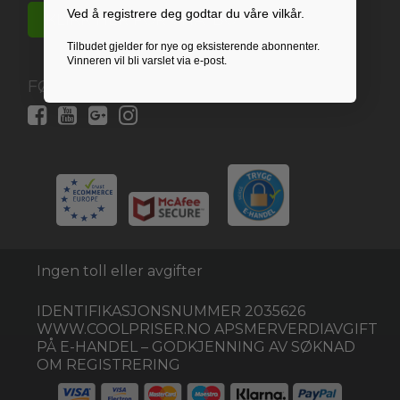
Ved å registrere deg godtar du våre vilkår.
KLIKK HER FOR CHATBOT
Tilbudet gjelder for nye og eksisterende abonnenter.
Vinneren vil bli varslet via e-post.
FØLG OSS HER:
Ingen toll eller avgifter
IDENTIFIKASJONSNUMMER 2035626
WWW.COOLPRISER.NO APSMERVERDIAVGIFT
PÅ E-HANDEL – GODKJENNING AV SØKNAD
OM REGISTRERING