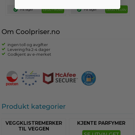
På lager
På lager
LEGG I KURV
LEGG I KURV
Om Coolpriser.no
ingen toll og avgifter
Levering fra 2-4 dager
Godkjent av e-merket
Produkt kategorier
VEGGKLISTREMERKER
KJENTE PARFYMER
TIL VEGGEN
SE UTVALGET