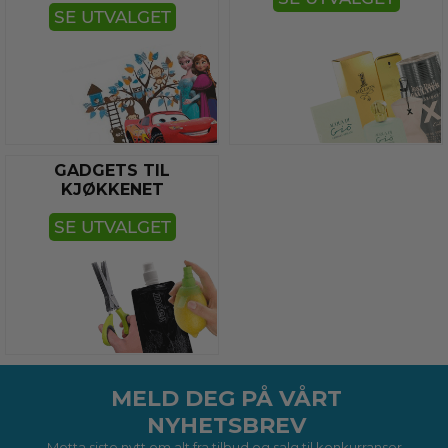
SE UTVALGET
GADGETS TIL
KJØKKENET
SE UTVALGET
MELD DEG PÅ VÅRT
NYHETSBREV
Motta siste nytt om alt fra tilbud og salg til konkurranser,