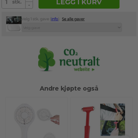
LEGG I KURV
-
Velg 1 stk. gave (
info
)
Se alle gaver
Andre kjøpte også