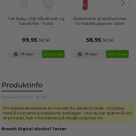
Fisk Baby USB Håndholdt og
Beltekutter & Nødhammer
Tabellvifte - Turkis
for Nødsituasjoner i bilen
99,95
58,95
NOK
NOK
På lager
På lager
LEGG I KURV
LEGG I KURV
Produktinfo
Artikkelnummer.
8738
Produktbeskrivelsene er oversatt fra dansk til norsk - Vi jobber
med å oversette produktene, beklager - Hvis du har spørsmål om
et produkt, kan vi kontaktes på info@coolpriser.no
Breath Digital Alcohol Tester