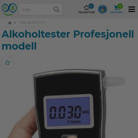
0
0
FAVORITTER
VIS KURV
MIX & MATCH
Alkoholtester Profesjonell
modell