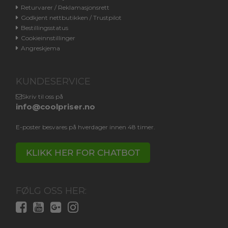
Returvarer / Reklamasjonsrett
Godkjent nettbutikken / Trustpilot
Bestillingsstatus
Cookieinnstillinger
Angreskjema
KUNDESERVICE
Skriv til oss på
info@coolpriser.no
E-poster besvares på hverdager innen 48 timer.
KLIKK HER FOR CHATBOT
FØLG OSS HER: