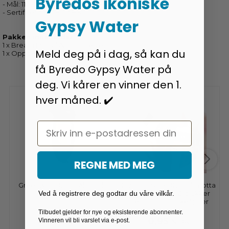
Byredos ikoniske
- Mål: 112 x 60 x 30 mm
- Sertifisering: CE, RoHS
Gypsy Water
Pakken inneholder
1 x Breath Digital Alcohol Tester
Meld deg på i dag, så kan du
1 x Oppbevaringspose i stoff
få Byredo Gypsy Water på
Relaterte produkter
deg. Vi kårer en vinner den 1.
hver måned. ✔️
Email
REGNE MED MEG
Greenwon Digital Alcohol
Kjøp minst 1 NOK for å motta
Ved å registrere deg godtar du våre vilkår.
Tester
denne gaven - Ølplukker
Metallring - Flaskeåpner
Tilbudet gjelder for nye og eksisterende abonnenter.
191,95
0,95
Vinneren vil bli varslet via e-post.
NOK
NOK