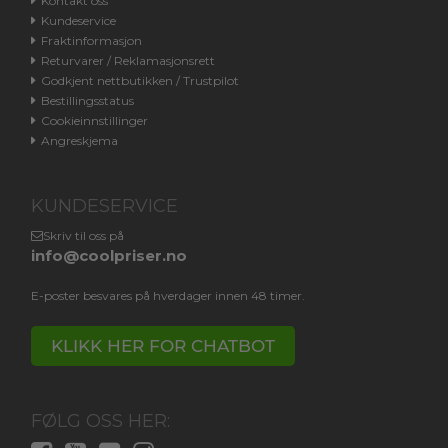
Kontakt oss
Kundeservice
Fraktinformasjon
Returvarer / Reklamasjonsrett
Godkjent nettbutikken / Trustpilot
Bestillingsstatus
Cookieinnstillinger
Angreskjema
KUNDESERVICE
Skriv til oss på
info@coolpriser.no
E-poster besvares på hverdager innen 48 timer.
KLIKK HER FOR CHATBOT
FØLG OSS HER: