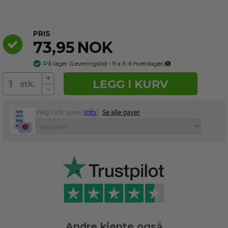
PRIS
73,95
NOK
På lager
(
Leveringstid - fra 3-6
hverdager)
+
LEGG I KURV
-
Velg 1 stk. gave (
info
)
Se alle gaver
Andre kjøpte også