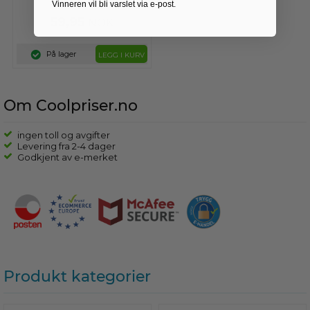
Vinneren vil bli varslet via e-post.
Solbri...
59,95
NOK
På lager
LEGG I KURV
Om Coolpriser.no
ingen toll og avgifter
Levering fra 2-4 dager
Godkjent av e-merket
Produkt kategorier