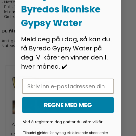
- Nattsyn
Byredos ikoniske
- Full UV-beskyttelse
- Intensiverer farger
- Gir fred i øynene. Gir en skarpere visjon
Gypsy Water
Du får
Meld deg på i dag, så kan du
Anti-glare Polarizer Solbriller - Kobberlegering - Bilførere
Nattvisionsbriller - Polariserte Kjørebriller Biltilbehør
få Byredo Gypsy Water på
Relaterte produkter
deg. Vi kårer en vinner den 1.
hver måned. ✔️
Email
REGNE MED MEG
Ved å registrere deg godtar du våre vilkår.
Anti-Glare Nattsyn Driver
Briller - Nattkjøring -
Tilbudet gjelder for nye og eksisterende abonnenter.
Forbedret Lysbriller Mote