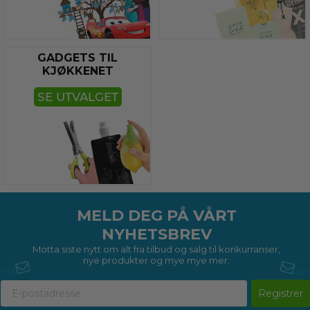
GADGETS TIL
KJØKKENET
SE UTVALGET
MELD DEG PÅ VÅRT
NYHETSBREV
Motta siste nytt om alt fra tilbud og salg til konkurranser,
nye produkter og mye mye mer.
Registrer