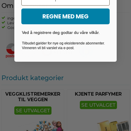
Om Coolpriser.no
REGNE MED MEG
ingen toll og avgifter
Levering fra 2-4 dager
Godkjent av e-merket
Ved å registrere deg godtar du våre vilkår.
Tilbudet gjelder for nye og eksisterende abonnenter.
Vinneren vil bli varslet via e-post.
Produkt kategorier
VEGGKLISTREMERKER
KJENTE PARFYMER
TIL VEGGEN
SE UTVALGET
SE UTVALGET