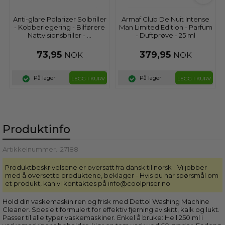
Anti-glare Polarizer Solbriller
Armaf Club De Nuit Intense
- Kobberlegering - Bilførere
Man Limited Edition - Parfum
Nattvisionsbriller - ...
- Duftprøve - 25 ml
73,95
379,95
NOK
NOK
På lager
På lager
LEGG I KURV
LEGG I KURV
Produktinfo
Artikkelnummer.
27188
Produktbeskrivelsene er oversatt fra dansk til norsk - Vi jobber
med å oversette produktene, beklager - Hvis du har spørsmål om
et produkt, kan vi kontaktes på info@coolpriser.no
Hold din vaskemaskin ren og frisk med Dettol Washing Machine
Cleaner. Spesielt formulert for effektiv fjerning av skitt, kalk og lukt.
Passer til alle typer vaskemaskiner. Enkel å bruke: Hell 250 ml i