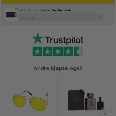
Velg 1 stk. gave (
info
)
Se alle gaver
Andre kjøpte også