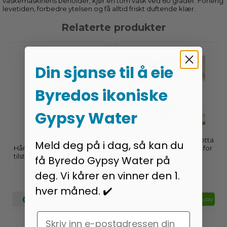
vaskemaskinens beholder, kjør en tom vask ved 60 grader. Forleng
levetiden, forbedre ytelsen og få alltid friskt duftende klær.
Relaterte produkter
Din sjanse til å eie
Byredos ikoniske
Gypsy Water
Kjøkkenvask Silikon
Kjøp minst 1 NOK for å motta
Meld deg på i dag, så kan du
Hårfanger Avløpsplugg Anti-
denne gaven - Nettfilter for
tilstopping Vanntankfilter for
kjøkkenvask
få Byredo Gypsy Water på
bade...
deg. Vi kårer en vinner den 1.
36,95
0,95
NOK
NOK
hver måned. ✔️
På lager
På lager
LEGG I KURV
LEGG I KURV
Email