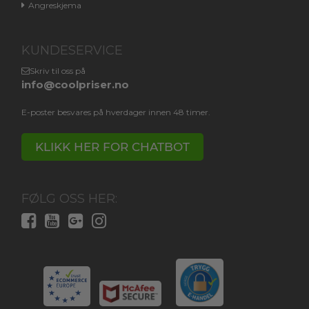
Angreskjema
KUNDESERVICE
Skriv til oss på
info@coolpriser.no
E-poster besvares på hverdager innen 48 timer.
KLIKK HER FOR CHATBOT
FØLG OSS HER: