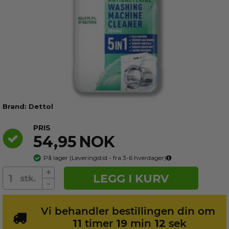
Duftprøve -
2 ml
5 ml
På lager
På lager
På lager
På lager
På lager
Dettol
PRIS
54,95
NOK
På lager
(
Leveringstid - fra 3-6
hverdager)
+
LEGG I KURV
-
Vi behandler bestillingen din om
11
timer
19
min
12
sek