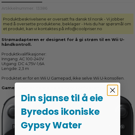
Artikkelnummer.
13386
Produktbeskrivelsene er oversatt fra dansk til norsk - Vi jobber
med å oversette produktene, beklager - Hvis du har spørsmål om
et produkt, kan vi kontaktes på info@coolpriser.no
Strømadapteren er designet for å gi strøm til en Wii U-
håndkontroll.
Produktkvalifikasjoner:
Inngang: AC 100-240V
Utgang: DC 4,75V-1,6A
Lengde: 2,3 m
Produktet er for en Wii U Gamepad, ikke selve Wii U-konsollen.
Gamepaden er denne delen hvor kontakten passer:
Din sjanse til å eie
Byredos ikoniske
Gypsy Water