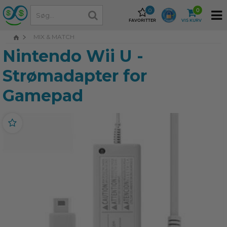
0
0
FAVORITTER
VIS KURV
MIX & MATCH
Nintendo Wii U -
Strømadapter for
Gamepad