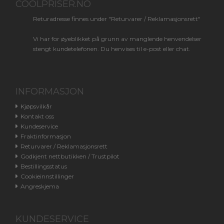
COOLPRISER.NO
Returadresse finnes under "Returvarer / Reklamasjonsrett"
Vi har for øyeblikket på grunn av manglende henvendelser
stengt kundetelefonen. Du henvises til e-post eller chat.
INFORMASJON
Kjøpsvilkår
Kontakt oss
Kundeservice
Fraktinformasjon
Returvarer / Reklamasjonsrett
Godkjent nettbutikken / Trustpilot
Bestillingsstatus
Cookieinnstillinger
Angreskjema
KUNDESERVICE