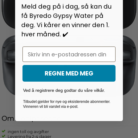
Meld deg på i dag, så kan du
få Byredo Gypsy Water på
deg. Vi kårer en vinner den 1.
hver måned. ✔️
Email
REGNE MED MEG
Ved å registrere deg godtar du våre vilkår.
Tilbudet gjelder for nye og eksisterende abonnenter.
Vinneren vil bli varslet via e-post.
Om Coolpriser.no
ingen toll og avgifter
Levering fra 2-4 dager