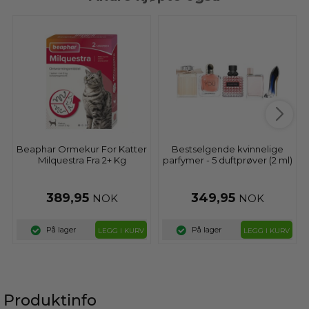
Beaphar Ormekur For Katter
Bestselgende kvinnelige
Milquestra Fra 2+ Kg
parfymer - 5 duftprøver (2 ml)
389,95
349,95
NOK
NOK
På lager
På lager
LEGG I KURV
LEGG I KURV
Produktinfo