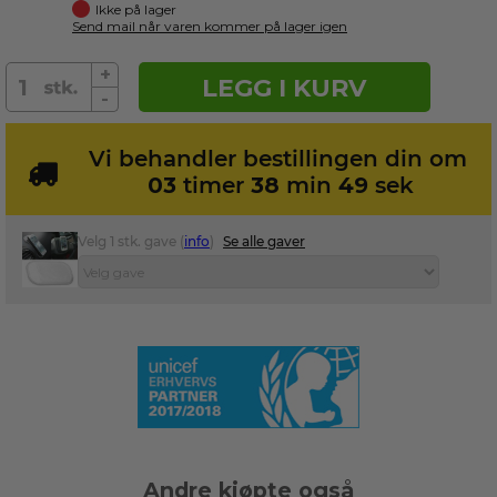
Ikke på lager
Send mail når varen kommer på lager igen
+
LEGG I KURV
-
Vi behandler bestillingen din om
03
timer
38
min
48
sek
Velg 1 stk. gave (
info
)
Se alle gaver
Andre kjøpte også