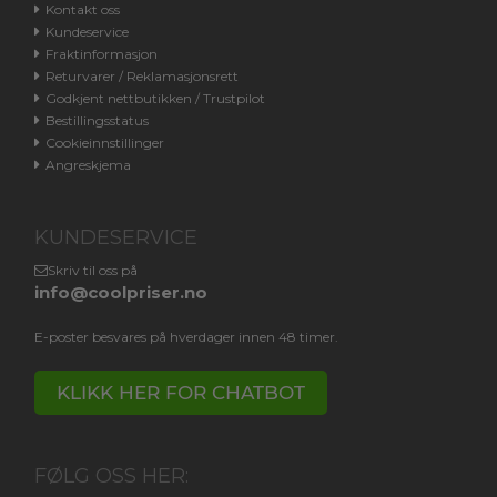
Kontakt oss
Kundeservice
Fraktinformasjon
Returvarer / Reklamasjonsrett
Godkjent nettbutikken / Trustpilot
Bestillingsstatus
Cookieinnstillinger
Angreskjema
KUNDESERVICE
Skriv til oss på
info@coolpriser.no
E-poster besvares på hverdager innen 48 timer.
KLIKK HER FOR CHATBOT
FØLG OSS HER: