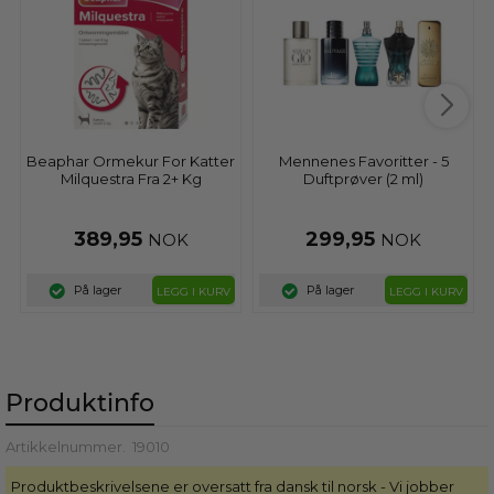
Beaphar Ormekur For Katter
Mennenes Favoritter - 5
Milquestra Fra 2+ Kg
Duftprøver (2 ml)
389,95
299,95
NOK
NOK
På lager
På lager
LEGG I KURV
LEGG I KURV
Produktinfo
Artikkelnummer.
19010
Produktbeskrivelsene er oversatt fra dansk til norsk - Vi jobber