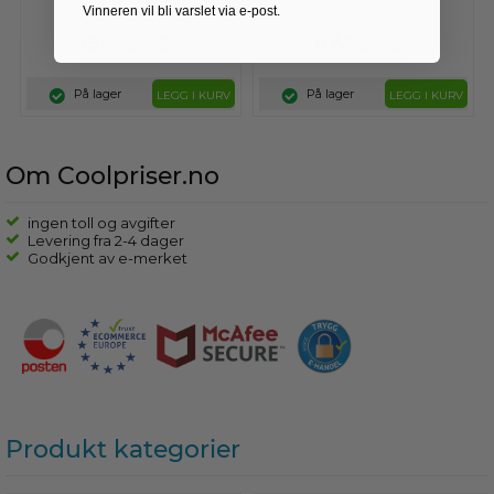
Vinneren vil bli varslet via e-post.
191,95
117,95
NOK
NOK
På lager
På lager
LEGG I KURV
LEGG I KURV
Om Coolpriser.no
ingen toll og avgifter
Levering fra 2-4 dager
Godkjent av e-merket
Produkt kategorier