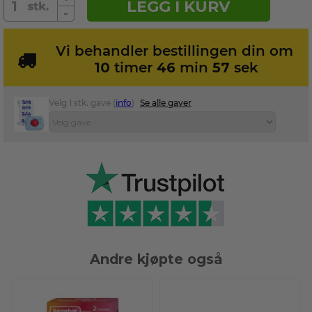
LEGG I KURV
-
Vi behandler bestillingen din om
10
timer
46
min
56
sek
Velg 1 stk. gave (
info
)
Se alle gaver
Andre kjøpte også