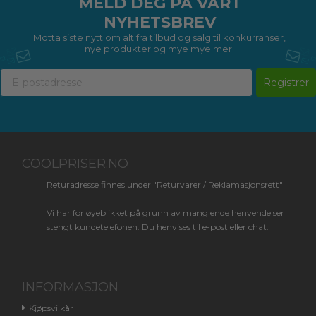
MELD DEG PÅ VÅRT
NYHETSBREV
Motta siste nytt om alt fra tilbud og salg til konkurranser,
nye produkter og mye mye mer.
Registrer
COOLPRISER.NO
Returadresse finnes under "Returvarer / Reklamasjonsrett"
Vi har for øyeblikket på grunn av manglende henvendelser
stengt kundetelefonen. Du henvises til e-post eller chat.
INFORMASJON
Kjøpsvilkår