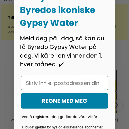
Byredos ikoniske
Tilleggsutstyr - Spar penger:
Gypsy Water
Kjøp en strømadapter inkl. kabel hvis du vil at klokken skal
tennes uten bruk av batterier - Klikk her!
Meld deg på i dag, så kan du
få Byredo Gypsy Water på
deg. Vi kårer en vinner den 1.
Relaterte produkter
hver måned. ✔️
Email
REGNE MED MEG
Ved å registrere deg godtar du våre vilkår.
Vekkerklokke med LED/7
Øyevipper for bilen (2 stk.) -
farger og lyd
Svart
Tilbudet gjelder for nye og eksisterende abonnenter.