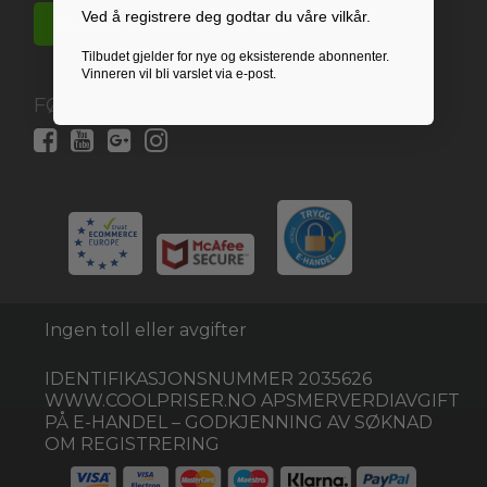
Ved å registrere deg godtar du våre vilkår.
KLIKK HER FOR CHATBOT
Tilbudet gjelder for nye og eksisterende abonnenter.
Vinneren vil bli varslet via e-post.
FØLG OSS HER:
Ingen toll eller avgifter
IDENTIFIKASJONSNUMMER 2035626
WWW.COOLPRISER.NO APSMERVERDIAVGIFT
PÅ E-HANDEL – GODKJENNING AV SØKNAD
OM REGISTRERING