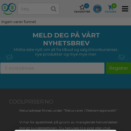
0
0
FAVORITTER
VIS KURV
Ingen varer funnet
MELD DEG PÅ VÅRT
NYHETSBREV
Motta siste nytt om alt fra tilbud og salg til konkurranser,
nye produkter og mye mye mer.
Registrer
COOLPRISER.NO
Returadresse finnes under "Returvarer / Reklamasjonsrett"
Vi har for øyeblikket på grunn av manglende henvendelser
stengt kundetelefonen. Du henvises til e-post eller chat.