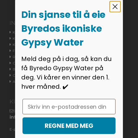
Din sjanse til å eie
INFORMASJON
Byredos ikoniske
Kjøpsvilkår
Kontakt oss
Gypsy Water
Kundeservice
Fraktinformasjon
Returvarer / Reklamasjonsrett
Meld deg på i dag, så kan du
Godkjent nettbutikken / Trustpilot
få Byredo Gypsy Water på
Bestillingsstatus
Cookieinnstillinger
deg. Vi kårer en vinner den 1.
Angreskjema
hver måned. ✔️
KUNDESERVICE
Email
Skriv til oss på
info@coolpriser.no
REGNE MED MEG
E-poster besvares på hverdager innen 48 timer.