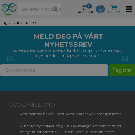
0
FAVORITTER
VIS KURV
Ingen varer funnet
MELD DEG PÅ VÅRT
NYHETSBREV
Motta siste nytt om alt fra tilbud og salg til konkurranser,
nye produkter og mye mye mer.
Registrer
COOLPRISER.NO
Returadresse finnes under "Returvarer / Reklamasjonsrett"
Vi har for øyeblikket på grunn av manglende henvendelser
stengt kundetelefonen. Du henvises til e-post eller chat.