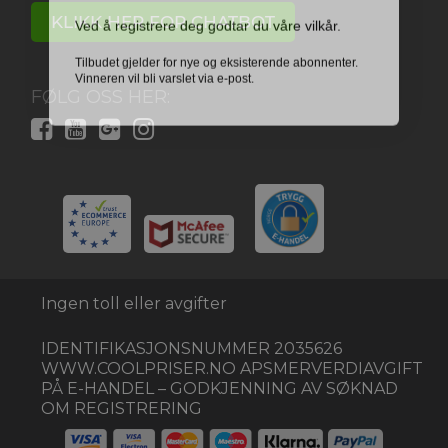
Ved å registrere deg godtar du våre vilkår.
KLIKK HER FOR CHATBOT
Tilbudet gjelder for nye og eksisterende abonnenter.
Vinneren vil bli varslet via e-post.
FØLG OSS HER:
Ingen toll eller avgifter
IDENTIFIKASJONSNUMMER 2035626
WWW.COOLPRISER.NO APSMERVERDIAVGIFT
PÅ E-HANDEL – GODKJENNING AV SØKNAD
OM REGISTRERING