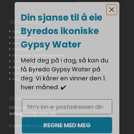
Din sjanse til å eie
INFORMASJON
Byredos ikoniske
Kjøpsvilkår
Kontakt oss
Gypsy Water
Kundeservice
Fraktinformasjon
Returvarer / Reklamasjonsrett
Meld deg på i dag, så kan du
Godkjent nettbutikken / Trustpilot
få Byredo Gypsy Water på
Bestillingsstatus
Cookieinnstillinger
deg. Vi kårer en vinner den 1.
Angreskjema
hver måned. ✔️
KUNDESERVICE
Email
Skriv til oss på
info@coolpriser.no
REGNE MED MEG
E-poster besvares på hverdager innen 48 timer.