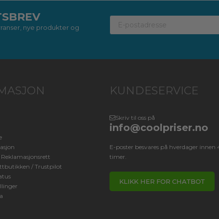
TSBREV
kurranser, nye produkter og
MASJON
KUNDESERVICE
Skriv til oss på
info@coolpriser.no
e
asjon
E-poster besvares på hverdager innen 
/ Reklamasjonsrett
timer.
tbutikken / Trustpilot
atus
KLIKK HER FOR CHATBOT
llinger
a