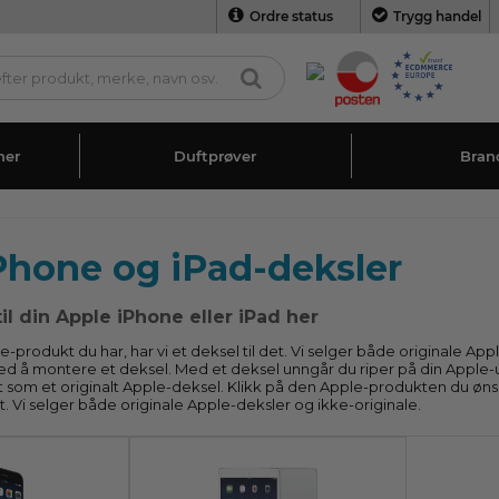
Ordre status
Trygg handel
ner
Duftprøver
Bran
Phone og iPad-deksler
til din Apple iPhone eller iPad her
e-produkt du har, har vi et deksel til det. Vi selger både originale A
d å montere et deksel. Med et deksel unngår du riper på din Apple-uts
som et originalt Apple-deksel. Klikk på den Apple-produkten du ønske
det. Vi selger både originale Apple-deksler og ikke-originale.