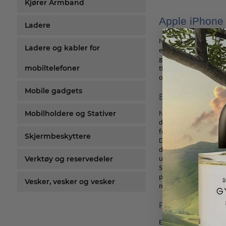
Kjører Armband
Apple iPhone
Ladere
Nå som veldig mange av 
Ladere og kabler for
egentlig. Så da er det
gode grunner til å kjøp
mobiltelefoner
til hånds så kan det j
oss!
Mobile gadgets
Et svært godt utv
Mobilholdere og Stativer
Når du kjøper i en butik
dekslene til iPhone fu
først når telefonen fø
Skjermbeskyttere
Det er jo noe du må ten
design og tar seg rett 
Verktøy og reservedeler
ute etter, for det er kl
Så er det jo når du fi
prisene våre er billige
Vesker, vesker og vesker
måte, og rett og slett 
Få det iPhone 11 d
En iPhone er dyr, spe