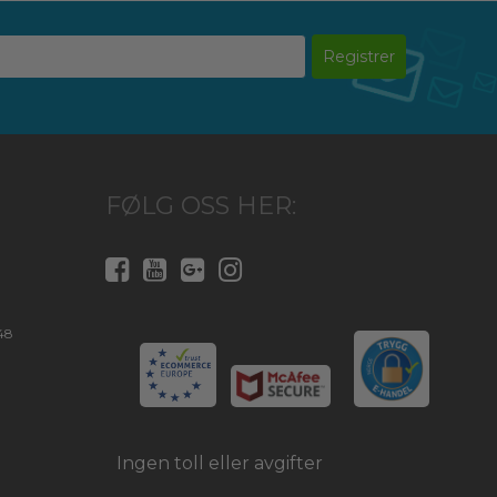
Registrer
FØLG OSS HER:
48
Ingen toll eller avgifter