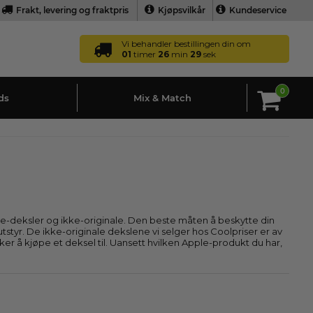
Frakt, levering og fraktpris
Kjøpsvilkår
Kundeservice
Vi behandler bestillingen din om
01
timer
26
min
28
sek
0
ds
Mix & Match
pple-deksler og ikke-originale. Den beste måten å beskytte din
tyr. De ikke-originale dekslene vi selger hos Coolpriser er av
r å kjøpe et deksel til. Uansett hvilken Apple-produkt du har,