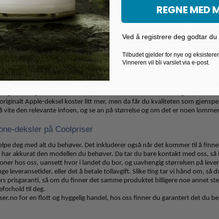
ontant så koster det mye. Det er litt synd at de ikke tåler en hardere støyt, m
REGNE MED 
r deksel som sådan så selger vi også glass, eller beskyttelsesfilm. Det passe
dre den faller på noe ekstremt skarpt, så vil den være beskyttet. For om skje
Ved å registrere deg godtar du v
ke mye som en splitter ny telefon. Da er det vel lett å svelge stoltheten og 
u akkurat det du er ute etter.
Tilbudet gjelder for nye og eksister
Vinneren vil bli varslet via e-post.
relevante informasjonen
r det tilbehøret du behøver. Derfor anbefaler vi at du leser nøye gjennom in
 og ikke-originale så kan det være lett å bli forvirret. For å unngå feil så e
et originalt Apple-deksel koster litt mer, men da får du kvaliteten som gjenspe
t å vite den relevante infoen, og se an på størrelse og om det er noen lommer
one-deksler på Coolpriser
elpe deg med alt du behøver. Det inkluderer også når det kommer til å finne 
e har akkurat den modellen du behøver. Da tar du bare kontakt med oss, så h
oner hos oss, uansett hvor i landet du bor, og uavhengig størrelsen på lev
e leveransetider, eller det å betale tollavgift. Slike ting tar vi hånd om, så 
agers prisgaranti, så om du finner det samme produktet billigere noe annet st
forhold til deg.
er.no for en flott og hyggelig handel, hos oss finner du garantert det du be