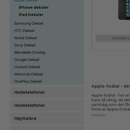
Apple Deksler
iPhone deksler
iPad Deksler
Samsung Deksel
HTC Deksel
Nokia Deksel
IPHONE D
Sony Deksel
Blandede Omslag
Google Deksel
Huawei Deksel
Motorola Deksel
OnePlus Deksel
Apple-fodral - de
Hodetelefoner
Apple-fodral - her er
bare så viktig, da de
samtidig som det får e
Hodetelefoner
finne et Apple-fodra
Høyttalere