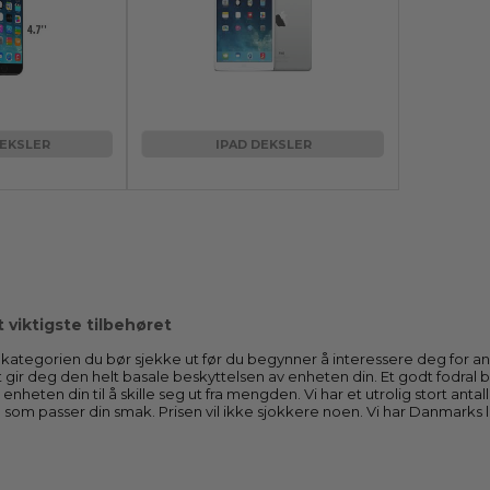
EKSLER
IPAD DEKSLER
t viktigste tilbehøret
 kategorien du bør sjekke ut før du begynner å interessere deg for annet
t gir deg den helt basale beskyttelsen av enheten din. Et godt fodral be
nheten din til å skille seg ut fra mengden. Vi har et utrolig stort antall
l som passer din smak. Prisen vil ikke sjokkere noen. Vi har Danmarks l