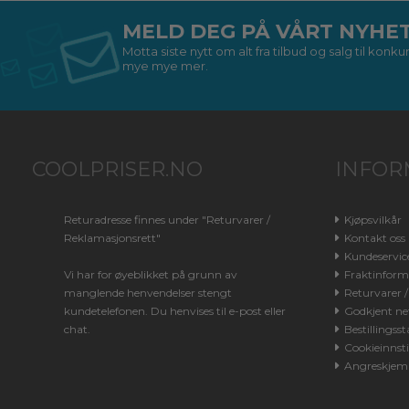
MELD DEG PÅ VÅRT NYHE
Motta siste nytt om alt fra tilbud og salg til kon
mye mye mer.
COOLPRISER.NO
INFOR
Returadresse finnes under "Returvarer /
Kjøpsvilkår
Reklamasjonsrett"
Kontakt oss
Kundeservic
Vi har for øyeblikket på grunn av
Fraktinform
manglende henvendelser stengt
Returvarer 
kundetelefonen. Du henvises til e-post eller
Godkjent net
chat.
Bestillingsst
Cookieinnsti
Angreskjem