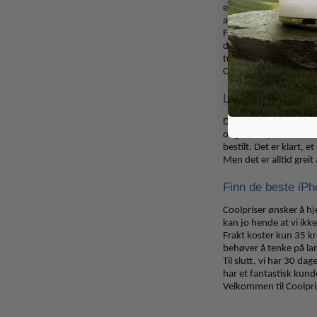
eller om du har kjøpt k
at ingenting går galt.
Foruten det at vi selge
din faller på, med min
tusen kroner, nesten li
Coolpriser.no, så får d
Les gjennom den 
Det er viktig at du få
originale Apple-deksler
bestilt. Det er klart, 
Men det er alltid grei
Finn de beste iPh
Coolpriser ønsker å hj
kan jo hende at vi ikk
Frakt koster kun 35 kr
behøver å tenke på lang
Til slutt, vi har 30 d
har et fantastisk kunde
Velkommen til Coolpris