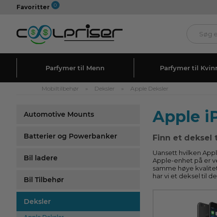
0
Favoritter
Parfymer til Menn
Parfymer til Kvin
Mobiltilbehør
»
Deksler
»
Apple Deksler
Apple i
Automotive Mounts
Batterier og Powerbanker
Finn et deksel 
Uansett hvilken Appl
Bil ladere
Apple-enhet på er ve
samme høye kvalitet 
har vi et deksel til 
Bil Tilbehør
Deksler