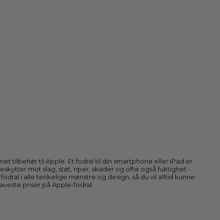
 tilbehør til Apple. Et fodral til din smartphone eller iPad er
skytter mot slag, støt, riper, skader og ofte også fuktighet -
 fodral i alle tenkelige mønstre og design, så du vil alltid kunne
aveste priser på Apple-fodral.