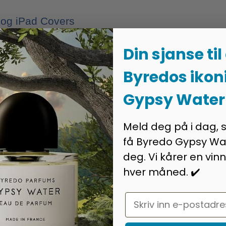
 og iPad Covers
oss har et produkt fra Apple eller Samsung, så vet vi også hvor dyre de er. D
Din sjanse til
 ikke så overraskende om du er på utkikk etter et iPhone 11 deksel, og at du
e et slikt deksel, da det gir telefonen din en total beskyttelse, som kan være
o skje at det glipper. Og sprekker skjermen din skal vi love deg at det koste
Byredos ikon
Gypsy Water
alg av deksler
k som vår, så er det viktigste at du finner det du trenger. Det er noe vi tar st
ngerer som de skal. En anbefaling vil være å finne et deksel som også dekke
Meld deg på i dag, 
rst faller. Det finnes også iPhone 12 Pro Max deksel som ikke dekker hjørnene
få Byredo Gypsy Wa
ke på, fordi vi har stort sett alle typer av deksler du behøver, også for å p
og slett bedre ut. Men det er ikke sikkert at de er like praktiske, og at de gi
deg. Vi kårer en vinn
art at mange foretrekker at det visuelle er på plass i stedet for å faktisk passe
nner den perfekte kombinasjonen av kvaliteten og beskyttelsen som du behøv
hver måned. ✔️
re enn de aller fleste andre deksler du bør vurdere, i hvert fall når det gjeld
fungerer veldig godt, da er det jo ikke så mye å tvile på?
Email
eksel din telefon fortjener
sielt om vi snakker om de nyere modellene. For så vidt litt eldre modeller