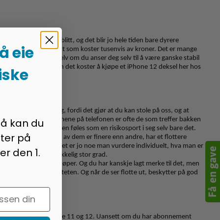
et er sånn det har blitt, og det blir jo hele tiden bare dyrere
 å eie
 vil passe på et produkt som koster tusenvis av kroner. Det er mange
 veldig viktig. Fordi selv om du anser deg selv til å være ganske stabil
r deg mer å reparere enn det koster å kjøpe et iPhone 12 deksel her hos
iske
olthet i å bidra til deg, fordi det gjør at du kan stole på oss, og at
r hjørnene, fordi hjørnene på telefonen er ofte de som treffer bakken
så kan du
, og det kan jo nesten føles som en risikosport i seg selv bare det.
ter på
asse på din iPad. Noen av dem er finere enn andre, har et flottere
r like god beskyttelse. Det er jo noe man vurdere individuelt, hva man er
er den 1.
 på telefonen i tilstrekkelig stor grad.
er, som du gjerne kjøper. Og du har kanskje lagt merke til det, men
er å få den samme kvaliteten. Og når de ser flotte ut, beskytter på god
 også, men spesielt iPhone 11 og 12. Uansett om du har abonnement