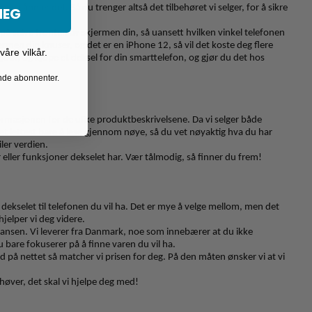
en sånn er det. Så du trenger altså det tilbehøret vi selger, for å sikre
MEG
r på selve fronten av skjermen din, så uansett hvilken vinkel telefonen
rmen din knuser, og det er en iPhone 12, så vil det koste deg flere
åre vilkår.
egoet, og kjøpe et deksel for din smarttelefon, og gjør du det hos
ende abonnenter.
formasjonen for de ulike produktbeskrivelsene. Da vi selger både
r det lettest bare å lese gjennom nøye, så du vet nøyaktig hva du har
iler verdien.
 eller funksjoner dekselet har. Vær tålmodig, så finner du frem!
dekselet til telefonen du vil ha. Det er mye å velge mellom, men det
jelper vi deg videre.
eransen. Vi leverer fra Danmark, noe som innebærer at du ikke
du bare fokuserer på å finne varen du vil ha.
ed på nettet så matcher vi prisen for deg. På den måten ønsker vi at vi
høver, det skal vi hjelpe deg med!