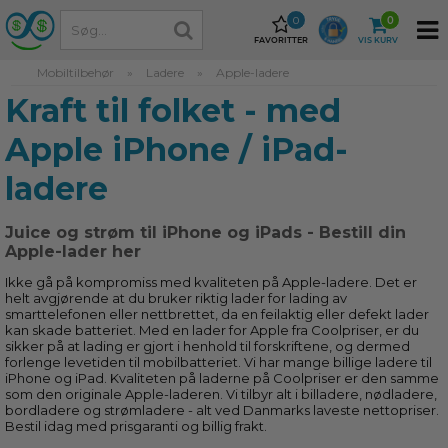
0
0
FAVORITTER
VIS KURV
Mobiltilbehør
»
Ladere
»
Apple-ladere
Kraft til folket - med
Apple iPhone / iPad-
ladere
Juice og strøm til iPhone og iPads - Bestill din
Apple-lader her
Ikke gå på kompromiss med kvaliteten på Apple-ladere. Det er
helt avgjørende at du bruker riktig lader for lading av
smarttelefonen eller nettbrettet, da en feilaktig eller defekt lader
kan skade batteriet. Med en lader for Apple fra Coolpriser, er du
sikker på at lading er gjort i henhold til forskriftene, og dermed
forlenge levetiden til mobilbatteriet. Vi har mange billige ladere til
iPhone og iPad. Kvaliteten på laderne på Coolpriser er den samme
som den originale Apple-laderen. Vi tilbyr alt i billadere, nødladere,
bordladere og strømladere - alt ved Danmarks laveste nettopriser.
Bestil idag med prisgaranti og billig frakt.