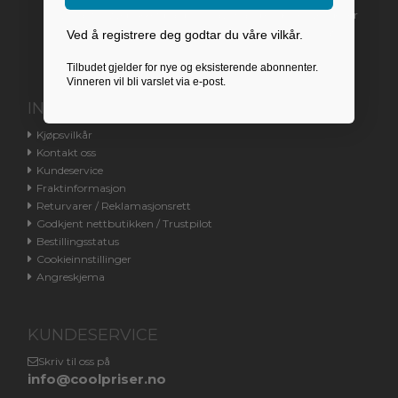
Vi har for øyeblikket på grunn av manglende henvendelser
stengt kundetelefonen. Du henvises til e-post eller chat.
Ved å registrere deg godtar du våre vilkår.
Tilbudet gjelder for nye og eksisterende abonnenter.
Vinneren vil bli varslet via e-post.
INFORMASJON
Kjøpsvilkår
Kontakt oss
Kundeservice
Fraktinformasjon
Returvarer / Reklamasjonsrett
Godkjent nettbutikken / Trustpilot
Bestillingsstatus
Cookieinnstillinger
Angreskjema
KUNDESERVICE
Skriv til oss på
info@coolpriser.no