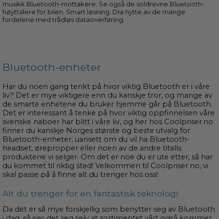
musikk Bluetooth-mottakere. Se også de soldrevne Bluetooth-
høyttalere for bilen. Smart løsning. Dra nytte av de mange
fordelene med trådløs dataoverføring.
Bluetooth-enheter
Har du noen gang tenkt på hvor viktig Bluetooth er i våre
liv? Det er mye viktigere enn du kanskje tror, og mange av
de smarte enhetene du bruker hjemme går på Bluetooth.
Det er interessant å tenke på hvor viktig oppfinnelsen våre
svenske naboer har blitt i våre liv, og her hos Coolpriser.no
finner du kanskje Norges største og beste utvalg for
Bluetooth-enheter, uansett om du vil ha Bluetooth-
headset, ørepropper eller noen av de andre titalls
produktene vi selger. Om det er noe du er ute etter, så har
du kommet til riktig sted! Velkommen til Coolpriser.no, vi
skal passe på å finne alt du trenger hos oss!
Alt du trenger for en fantastisk teknologi
Da det er så mye forskjellig som benytter seg av Bluetooth
i dag, så sier det seg selv at sortimentet vårt også kommer