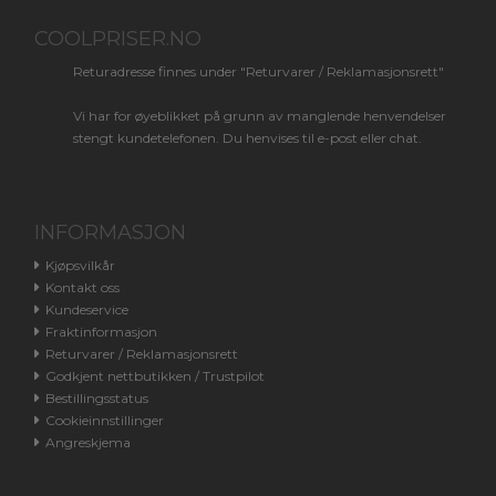
COOLPRISER.NO
Returadresse finnes under "Returvarer / Reklamasjonsrett"
Vi har for øyeblikket på grunn av manglende henvendelser
stengt kundetelefonen. Du henvises til e-post eller chat.
INFORMASJON
Kjøpsvilkår
Kontakt oss
Kundeservice
Fraktinformasjon
Returvarer / Reklamasjonsrett
Godkjent nettbutikken / Trustpilot
Bestillingsstatus
Cookieinnstillinger
Angreskjema