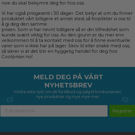
noe du skal bekymre deg for hos oss.
Vi har også prisgaranti i 30 dager. Det betyr at om du finner
produktet vårt billigere et annet sted, så forplikter vi oss til
å gi deg den samme
prisen.
Som vi har nevnt tidligere så er din tilfredshet som
kunde svært viktig for oss. Av den grunn er du mer enn
velkommen til å ta kontakt med oss for å finne eventuelle
varer som vi ikke har på lager. Skriv til eller snakk med oss,
så sikrer vi at det blir en hyggelig handel for deg hos
Coolpriser.no!
MELD DEG PÅ VÅRT
NYHETSBREV
Motta siste nytt om alt fra tilbud og salg til konkurranser,
nye produkter og mye mye mer.
Registrer