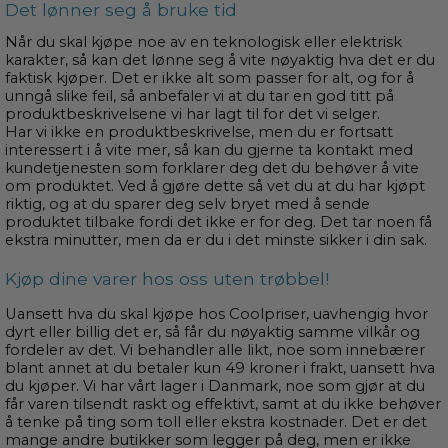
Det lønner seg å bruke tid
Når du skal kjøpe noe av en teknologisk eller elektrisk
karakter, så kan det lønne seg å vite nøyaktig hva det er du
faktisk kjøper. Det er ikke alt som passer for alt, og for å
unngå slike feil, så anbefaler vi at du tar en god titt på
produktbeskrivelsene vi har lagt til for det vi selger.
Har vi ikke en produktbeskrivelse, men du er fortsatt
interessert i å vite mer, så kan du gjerne ta kontakt med
kundetjenesten som forklarer deg det du behøver å vite
om produktet. Ved å gjøre dette så vet du at du har kjøpt
riktig, og at du sparer deg selv bryet med å sende
produktet tilbake fordi det ikke er for deg. Det tar noen få
ekstra minutter, men da er du i det minste sikker i din sak.
Kjøp dine varer hos oss uten trøbbel!
Uansett hva du skal kjøpe hos Coolpriser, uavhengig hvor
dyrt eller billig det er, så får du nøyaktig samme vilkår og
fordeler av det. Vi behandler alle likt, noe som innebærer
blant annet at du betaler kun 49 kroner i frakt, uansett hva
du kjøper. Vi har vårt lager i Danmark, noe som gjør at du
får varen tilsendt raskt og effektivt, samt at du ikke behøver
å tenke på ting som toll eller ekstra kostnader. Det er det
mange andre butikker som legger på deg, men er ikke