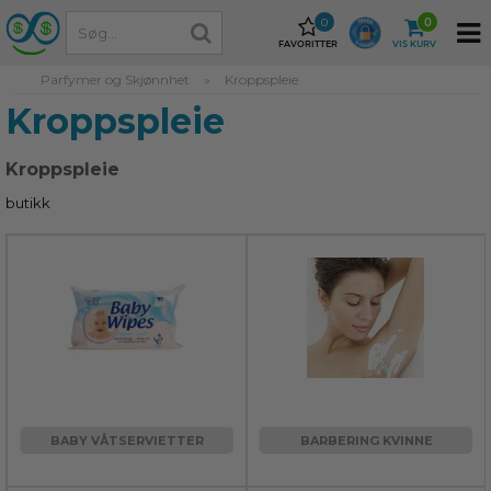
0
0
FAVORITTER
VIS KURV
Parfymer og Skjønnhet
»
Kroppspleie
Kroppspleie
Kroppspleie
butikk
BABY VÅTSERVIETTER
BARBERING KVINNE