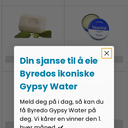
Din sjanse til å eie
SÅPER OG GELER
VASELINE
Byredos ikoniske
Gypsy Water
Meld deg på i dag, så kan du
få Byredo Gypsy Water på
deg. Vi kårer en vinner den 1.
VÅTSERVIETTER FOR
VOKSBØNNER
hver måned. ✔️
ANSIKTET