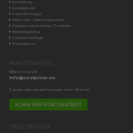
Kontakt oss
Kundeservice
Fraktinformasjon
Returvarer / Reklamasjonsrett
Godkjent nettbutikken / Trustpilot
Bestillingsstatus
Cookieinnstillinger
Angreskjema
KUNDESERVICE
Skriv til oss på
info@coolpriser.no
E-poster besvares på hverdager innen 48 timer.
KLIKK HER FOR CHATBOT
FØLG OSS HER: