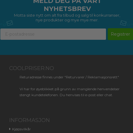
MELD DEG PÅ VÅRT
NYHETSBREV
Motta siste nytt om alt fra tilbud og salg til konkurranser,
nye produkter og mye mye mer.
Registrer
COOLPRISER.NO
Returadresse finnes under "Returvarer / Reklamasjonsrett"
Vi har for øyeblikket på grunn av manglende henvendelser
stengt kundetelefonen. Du henvises til e-post eller chat.
INFORMASJON
Kjøpsvilkår