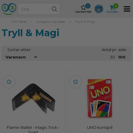
0
0
FAVORITTER
VIS KURV
Gift Ideas
»
Julegave og ideer
»
Tryll & Magi
Tryll & Magi
Sorter etter:
Antal pr. side:
30
100
Flame Wallet - Magic Trick -
UNO kortspill
Svart