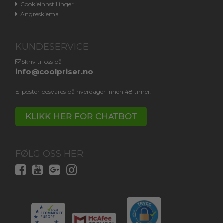
Cookieinnstillinger
Angreskjema
KUNDESERVICE
Skriv til oss på
info@coolpriser.no
E-poster besvares på hverdager innen 48 timer.
KLIKK HER FOR CHATBOT
FØLG OSS HER: