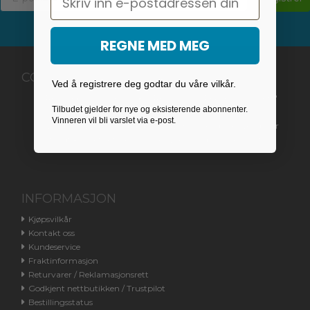
REGNE MED MEG
COOLPRISER.NO
Ved å registrere deg godtar du våre vilkår.
Returadresse finnes under "Returvarer / Reklamasjonsrett"
Tilbudet gjelder for nye og eksisterende abonnenter.
Vinneren vil bli varslet via e-post.
Vi har for øyeblikket på grunn av manglende henvendelser
stengt kundetelefonen. Du henvises til e-post eller chat.
INFORMASJON
Kjøpsvilkår
Kontakt oss
Kundeservice
Fraktinformasjon
Returvarer / Reklamasjonsrett
Godkjent nettbutikken / Trustpilot
Bestillingsstatus