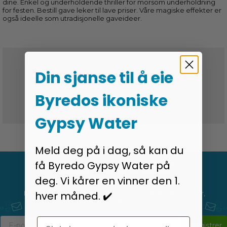
dine. Enkel og underholdende thriller for morsom underholdning
for festen. Bestill gave leker til lave priser. Våre magiske effekter er
også ideelle som utradisjonelle gaveideer.
ingen toll og avgifter
Din sjanse til å eie
Godkendt af e-merket
Byredos ikoniske
30 dagers full prisgaranti
Gypsy Water
Meld deg på i dag, så kan du
få Byredo Gypsy Water på
MELD DEG PÅ VÅRT
deg. Vi kårer en vinner den 1.
NYHETSBREV
Motta siste nytt om alt fra tilbud og salg til konkurranser,
hver måned. ✔️
nye produkter og mye mye mer.
Email
Registrer