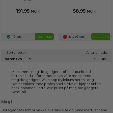
191,95
58,95
NOK
NOK
På lager
Ikke på lager
LEGG I KURV
LEGG I KURV
Sorter etter:
Antal pr. side:
30
100
Morsomme magiske gadgets - bli midtpunktet til
festen når du utfører med en av våre morsomme
magiske gadgets. Våkn opp tryllekunstneren i deg -
Det er enklest med profesjonelle triks du kjøper online
hos Coolpriser. Faste lave priser på magiske gadgets.
Bestill nå.
Magi
Tryllegadgets som vil vekke overraskelse og lykke med vennene