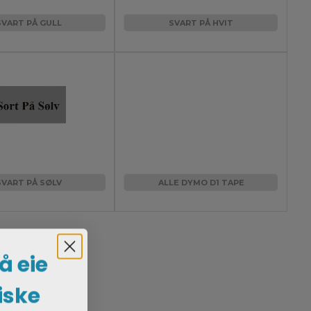
SVART PÅ GULL
SVART PÅ HVIT
SVART PÅ SØLV
ALLE DYMO D1 TAPE
 å eie
iske