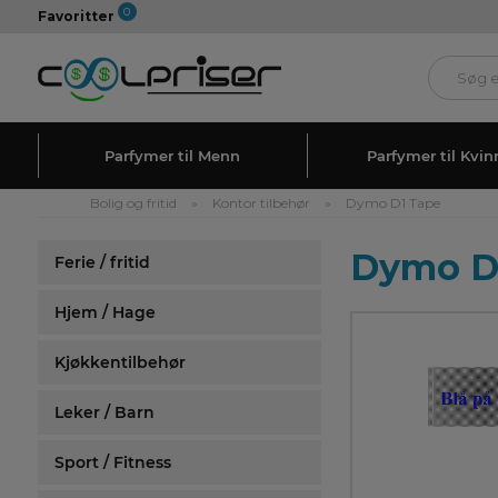
0
Favoritter
Parfymer til Menn
Parfymer til Kvin
Bolig og fritid
»
Kontor tilbehør
»
Dymo D1 Tape
Dymo D1
Ferie / fritid
Hjem / Hage
Kjøkkentilbehør
Leker / Barn
Sport / Fitness