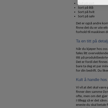
Gull på sort
Sort på Blå
Sort på hvit
Sort på sølv
Det er også andre komb
finne det du er ute et
forhold til maskinen 
Ta en titt på detal
Når du kjøper hos oss 
føles litt overveldende
titt på produktbeskriv
Det er fordi det finne
bare ta deg et par min
for din bedrift. Du lik
Kult å handle hos
Vi vil at det skal vær
finner den samme Dymo 
ofte, men om det gjør 
I tillegg så er det sån
eneste du skal betale 