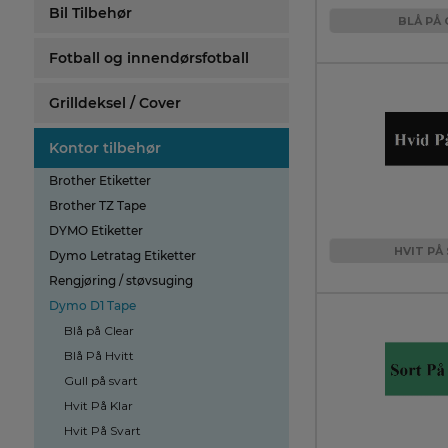
Bil Tilbehør
BLÅ PÅ 
Fotball og innendørsfotball
Grilldeksel / Cover
Kontor tilbehør
Brother Etiketter
Brother TZ Tape
DYMO Etiketter
HVIT PÅ
Dymo Letratag Etiketter
Rengjøring / støvsuging
Dymo D1 Tape
Blå på Clear
Blå På Hvitt
Gull på svart
Hvit På Klar
Hvit På Svart