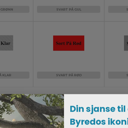
 GRØNN
SVART PÅ GUL
Å KLAR
SVART PÅ RØD
Din sjanse til
Byredos ikon