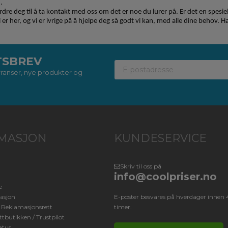
.
pfordre deg til å ta kontakt med oss om det er noe du lurer på. Er det en spes
i er her, og vi er ivrige på å hjelpe deg så godt vi kan, med alle dine behov. H
TSBREV
kurranser, nye produkter og
MASJON
KUNDESERVICE
Skriv til oss på
info@coolpriser.no
e
asjon
E-poster besvares på hverdager innen 
/ Reklamasjonsrett
timer.
tbutikken / Trustpilot
atus