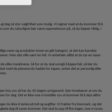
å gi deg så stor valgfrihet som mulig. Vi regner med at du kommer til å
Noe som du naturligvis bør være oppmerksom på, så du kjøper riktig, i
ige varer og produkter innen en gitt kategori, at det kan kanskje
ver. Men det ville vært en feil. Vi anbefaler alltid at du tar en nøye
de ulike maskinene. Så for at du skal unngå å kjøpe feil, så bør du
inket med de planene du hadde for tapen, enten det er personlig eller
onen.
 kjøper hos oss så har du 30 dagers prisgaranti. Den innebærer at om du
for deg. Det er ikke noe vi innbiller oss at kommer til å skje altfor
ger du ikke å tenke på toll og avgifter. Vi frakter fra Danmark, og det
lede deg til varen kommer. Det skal ta opp til fire dager, noe vi synes