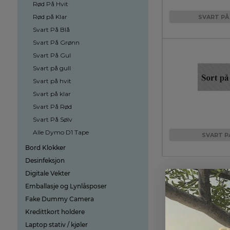
Rød På Hvit
Rød på Klar
SVART PÅ
Svart På Blå
Svart På Grønn
Svart På Gul
Svart på gull
Svart på hvit
Svart på klar
Svart På Rød
Svart På Sølv
Alle Dymo D1 Tape
SVART P
Bord Klokker
Desinfeksjon
Digitale Vekter
Emballasje og Lynlåsposer
Fake Dummy Camera
Kredittkort holdere
Laptop stativ / kjøler