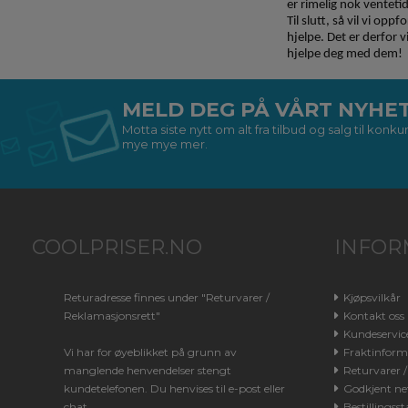
er rimelig nok ventetid
Til slutt, så vil vi op
hjelpe. Det er derfor v
hjelpe deg med dem!
MELD DEG PÅ VÅRT NYHE
Motta siste nytt om alt fra tilbud og salg til kon
mye mye mer.
COOLPRISER.NO
INFOR
Returadresse finnes under "Returvarer /
Kjøpsvilkår
Reklamasjonsrett"
Kontakt oss
Kundeservic
Vi har for øyeblikket på grunn av
Fraktinform
manglende henvendelser stengt
Returvarer 
kundetelefonen. Du henvises til e-post eller
Godkjent net
chat.
Bestillingsst