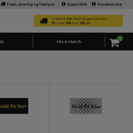
Frakt, levering og fraktpris
Kjøpsvilkår
Kundeservice
Vi behandler bestillingen din om
11
timer
06
min
25
sek
0
ds
Mix & Match