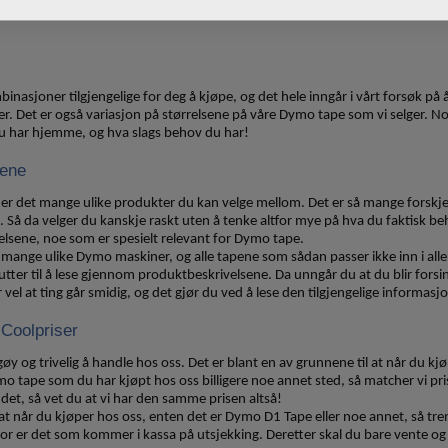
inasjoner tilgjengelige for deg å kjøpe, og det hele inngår i vårt forsøk på 
ter. Det er også variasjon på størrelsene på våre Dymo tape som vi selger. 
du har hjemme, og hva slags behov du har!
jene
er det mange ulike produkter du kan velge mellom. Det er så mange forskjell
. Så da velger du kanskje raskt uten å tenke altfor mye på hva du faktisk behø
elsene, noe som er spesielt relevant for Dymo tape.
s mange ulike Dymo maskiner, og alle tapene som sådan passer ikke inn i alle 
utter til å lese gjennom produktbeskrivelsene. Da unngår du at du blir fors
er vel at ting går smidig, og det gjør du ved å lese den tilgjengelige informasj
 Coolpriser
e gøy og trivelig å handle hos oss. Det er blant en av grunnene til at når du
tape som du har kjøpt hos oss billigere noe annet sted, så matcher vi prisen 
det, så vet du at vi har den samme prisen altså!
n at når du kjøper hos oss, enten det er Dymo D1 Tape eller noe annet, så tren
for er det som kommer i kassa på utsjekking. Deretter skal du bare vente og g