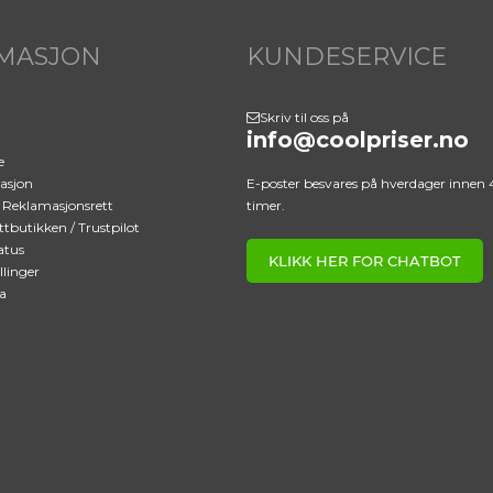
MASJON
KUNDESERVICE
Skriv til oss på
info@coolpriser.no
e
asjon
E-poster besvares på hverdager innen 
/ Reklamasjonsrett
timer.
tbutikken / Trustpilot
atus
KLIKK HER FOR CHATBOT
llinger
a