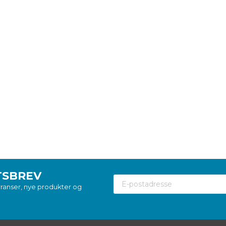
deg. Vi kårer en vinn
hver måned. ✔️
Email
REGNE MED 
Ved å registrere deg godtar du v
Tilbudet gjelder for nye og eksister
Vinneren vil bli varslet via e-post.
TSBREV
kurranser, nye produkter og