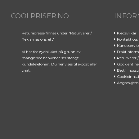
COOLPRISER.NO
INFOR
Returadresse finnes under "Returvarer /
Kjøpsvilkår
Reklamasjonsrett"
Kontakt oss
Kundeservic
Vi har for øyeblikket på grunn av
Fraktinform
manglende henvendelser stengt
Returvarer 
kundetelefonen. Du henvises til e-post eller
Godkjent net
chat.
Bestillingsst
Cookieinnsti
Angreskjem