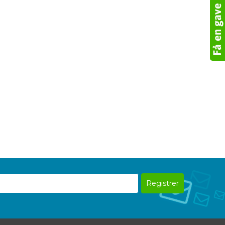
er den 1.
MEG
åre vilkår.
ende abonnenter.
Registrer