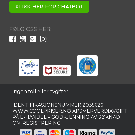
KLIKK HER FOR CHATBOT
Ved å registrere deg godtar du våre vilkår.
Tilbudet gjelder for nye og eksisterende abonnenter.
Vinneren vil bli varslet via e-post.
FØLG OSS HER:
Ingen toll eller avgifter
IDENTIFIKASJONSNUMMER 2035626
WWW.COOLPRISER.NO APSMERVERDIAVGIFT
PÅ E-HANDEL – GODKJENNING AV SØKNAD
OM REGISTRERING