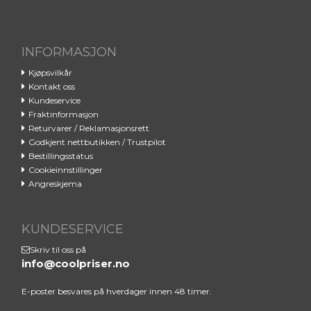
INFORMASJON
Kjøpsvilkår
Din sjanse til å eie
Kontakt oss
Byredos ikoniske
Kundeservice
Fraktinformasjon
Gypsy Water
Returvarer / Reklamasjonsrett
Godkjent nettbutikken / Trustpilot
Meld deg på i dag, så kan du få
Bestillingsstatus
Cookieinnstillinger
Byredo Gypsy Water på deg. Vi
Angreskjema
kårer en vinner den 1. hver
måned. ✔️
KUNDESERVICE
Email
Skriv til oss på
info@coolpriser.no
E-poster besvares på hverdager innen 48 timer.
REGNE MED MEG