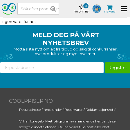
0
FAVORITTER
VIS KURV
Ingen varer funnet
MELD DEG PÅ VÅRT
NYHETSBREV
Motta siste nytt om alt fra tilbud og salg til konkurranser,
nye produkter og mye mye mer.
Registrer
COOLPRISER.NO
Returadresse finnes under "Returvarer / Reklamasjonsrett"
Vi har for øyeblikket på grunn av manglende henvendelser
stengt kundetelefonen. Du henvises til e-post eller chat.