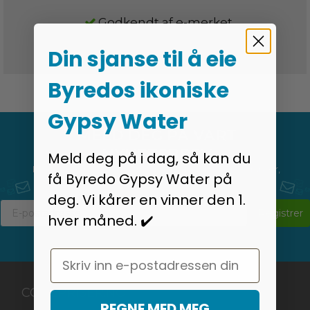
Godkendt af e-merket
Din sjanse til å eie
30 dagers full prisgaranti
Byredos ikoniske
Gypsy Water
MELD DEG PÅ VÅRT
NYHETSBREV
Meld deg på i dag, så kan du
Motta siste nytt om alt fra tilbud og salg til konkurranser,
få Byredo Gypsy Water på
nye produkter og mye mye mer.
deg. Vi kårer en vinner den 1.
Registrer
hver måned. ✔️
Email
COOLPRISER.NO
REGNE MED MEG