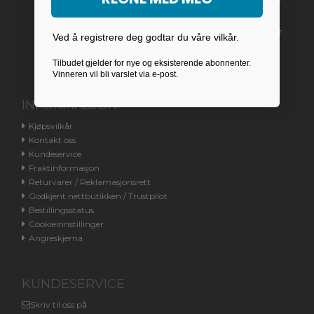
Returadresse finnes under "Returvarer / Reklamasjonsrett"
Vi har for øyeblikket på grunn av manglende henvendelser
Ved å registrere deg godtar du våre vilkår.
stengt kundetelefonen. Du henvises til e-post eller chat.
Tilbudet gjelder for nye og eksisterende abonnenter.
Vinneren vil bli varslet via e-post.
INFORMASJON
Kjøpsvilkår
Kontakt oss
Kundeservice
Fraktinformasjon
Returvarer / Reklamasjonsrett
Godkjent nettbutikken / Trustpilot
Bestillingsstatus
Cookieinnstillinger
Angreskjema
KUNDESERVICE
Skriv til oss på