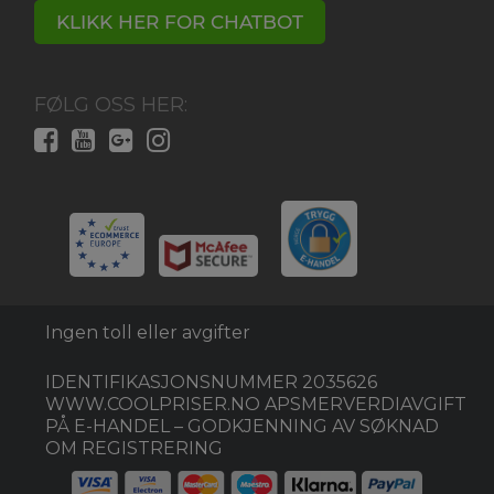
KLIKK HER FOR CHATBOT
FØLG OSS HER:
Ingen toll eller avgifter
IDENTIFIKASJONSNUMMER 2035626
WWW.COOLPRISER.NO APSMERVERDIAVGIFT
PÅ E-HANDEL – GODKJENNING AV SØKNAD
OM REGISTRERING