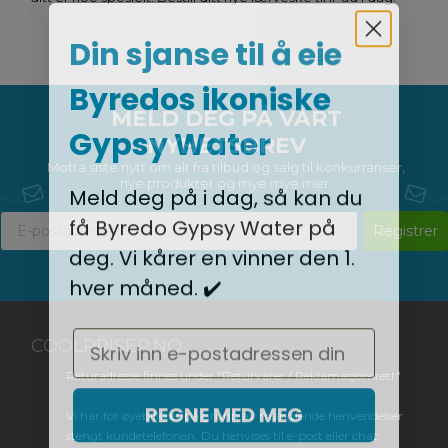
Din sjanse til å eie
Byredos ikoniske
MELD DEG PÅ VÅRT
Gypsy Water
NYHETSBREV
Motta siste nytt om alt fra tilbud og salg til konkurranser,
nye produkter og mye mye mer.
Meld deg på i dag, så kan du
få Byredo Gypsy Water på
Registrer
deg. Vi kårer en vinner den 1.
hver måned. ✔️
Email
COOLPRISER.NO
Returadresse finnes under "Returvarer / Reklamasjonsrett"
REGNE MED MEG
Vi har for øyeblikket på grunn av manglende henvendelser
stengt kundetelefonen. Du henvises til e-post eller chat.