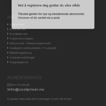
Ved å registrere deg godtar du våre vilkår.
Tilbudet gjelder for nye og eksisterende abonnenter.
Vinneren vil bli varslet via e-post.
INFORMASJON
Kjøpsvilkår
Kontakt oss
Kundeservice
Fraktinformasjon
Returvarer / Reklamasjonsrett
Godkjent nettbutikken / Trustpilot
Bestillingsstatus
Cookieinnstillinger
Angreskjema
KUNDESERVICE
Skriv til oss på
info@coolpriser.no
E-poster besvares på hverdager innen 48 timer.