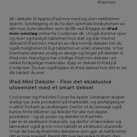
iPad mini
Alt i deksler til Apples iPad mini med og uten netthinnen
skjerm. Selvfølgelig vil du ha den optimale beskyttelsen av
den nye, kule tabellen, som du får ved å kjøpe en
iPad
mini-omslag
online fra Coolpriser.dk. Unngå dumme riper
og riper og beskytt tabletten mot støt og støt med et
deksel til iPad mini. Med en av våre trendy deksler har du
også muligheten til å gi tabletten et unikt utseende. Vi har
Danmarks største utvalg av design og farger på deksler til
iPad mini. Naturligvis har vi billige iPad mini deksler i en
rekke forskjellige materialer. Kjøp et
deksel til iPad
på
Coolpriser. Du kan også kjøpe et
iPad-deksel
hvis det er en
slik tablett du eier.
iPad Mini Deksler - Finn det eksklusive
utseendet med et smart deksel
Cool poser og iPad Mini Cover fra Apple. Selskapet skaper
stadig nye, kule produkter på markedet, og selvfølgelig er
vi alltid i forkant av utviklingen. Derfor vil du selvsagt også
kunne finne tilbehør og deksler for alle nye Apple-
produkter - og så, poser og deksler til iPad Mini.
Lær er et eksklusivt materiale, og derfor vil lærvesker og
lærvesker også gi min mini-tablett et eksklusivt utseende.
Vi har de trendy iPad Mini-dekslene som gjør at nettbrettet
ditt er noe spesielt. Bestill ditt nye lærveske til iPad i dag.