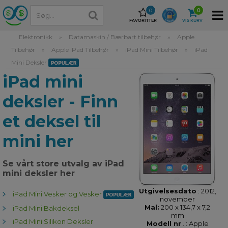
0
0
FAVORITTER
VIS KURV
Elektronikk
»
Datamaskin / Bærbart tilbehør
»
Apple
Tilbehør
»
Apple iPad Tilbehør
»
iPad Mini Tilbehør
»
iPad
Mini Deksler
iPad mini
deksler - Finn
et deksel til
mini her
Se vårt store utvalg av iPad
mini deksler her
Utgivelsesdato
:
2012,
iPad Mini Vesker og Vesker
november
Mal:
200 x 134,7 x 7,2
iPad Mini Bakdeksel
mm
iPad Mini Silikon Deksler
Modell nr
. :
Apple