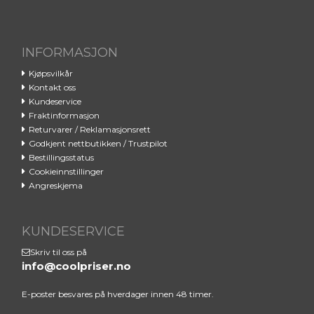
INFORMASJON
Din sjanse til å eie
Kjøpsvilkår
Byredos ikoniske
Kontakt oss
Kundeservice
Gypsy Water
Fraktinformasjon
Returvarer / Reklamasjonsrett
Godkjent nettbutikken / Trustpilot
Meld deg på i dag, så kan du
Bestillingsstatus
Cookieinnstillinger
få Byredo Gypsy Water på
Angreskjema
deg. Vi kårer en vinner den 1.
hver måned. ✔️
KUNDESERVICE
Skriv til oss på
Email
info@coolpriser.no
E-poster besvares på hverdager innen 48 timer.
REGNE MED MEG