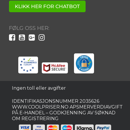
KLIKK HER FOR CHATBOT
Ved å registrere deg godtar du våre vilkår.
Tilbudet gjelder for nye og eksisterende abonnenter.
FØLG OSS HER:
Vinneren vil bli varslet via e-post.
Ingen toll eller avgifter
IDENTIFIKASJONSNUMMER 2035626
WWW.COOLPRISER.NO APSMERVERDIAVGIFT
PÅ E-HANDEL – GODKJENNING AV SØKNAD
OM REGISTRERING