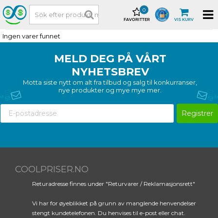
0
FAVORITTER
VIS KURV
Ingen varer funnet
MELD DEG PÅ VÅRT
NYHETSBREV
Motta siste nytt om alt fra tilbud og salg til konkurranser,
nye produkter og mye mye mer.
Registrer
COOLPRISER.NO
Returadresse finnes under "Returvarer / Reklamasjonsrett"
Vi har for øyeblikket på grunn av manglende henvendelser
stengt kundetelefonen. Du henvises til e-post eller chat.