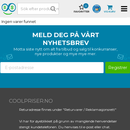
0
FAVORITTER
VIS KURV
Ingen varer funnet
MELD DEG PÅ VÅRT
NYHETSBREV
Motta siste nytt om alt fra tilbud og salg til konkurranser,
nye produkter og mye mye mer.
Registrer
COOLPRISER.NO
Returadresse finnes under "Returvarer / Reklamasjonsrett"
Vi har for øyeblikket på grunn av manglende henvendelser
stengt kundetelefonen. Du henvises til e-post eller chat.