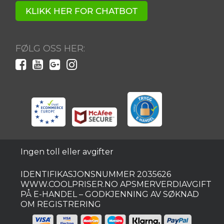
KLIKK HER FOR CHATBOT
Ved å registrere deg godtar du våre vilkår.
Tilbudet gjelder for nye og eksisterende abonnenter.
Vinneren vil bli varslet via e-post.
FØLG OSS HER:
Ingen toll eller avgifter
IDENTIFIKASJONSNUMMER 2035626
WWW.COOLPRISER.NO APSMERVERDIAVGIFT
PÅ E-HANDEL – GODKJENNING AV SØKNAD
OM REGISTRERING