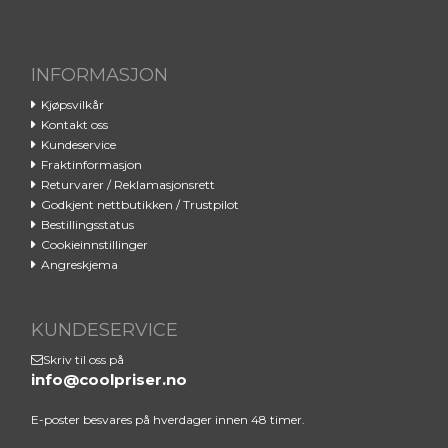
INFORMASJON
Kjøpsvilkår
Din sjanse til å eie
Kontakt oss
Byredos ikoniske
Kundeservice
Fraktinformasjon
Gypsy Water
Returvarer / Reklamasjonsrett
Godkjent nettbutikken / Trustpilot
Meld deg på i dag, så kan du få
Bestillingsstatus
Cookieinnstillinger
Byredo Gypsy Water på deg. Vi
Angreskjema
kårer en vinner den 1. hver
måned. ✔️
KUNDESERVICE
Email
Skriv til oss på
info@coolpriser.no
E-poster besvares på hverdager innen 48 timer.
REGNE MED MEG