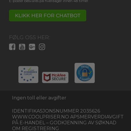
E-poster besvares på hverdager innen 48 timer.
KLIKK HER FOR CHATBOT
FØLG OSS HER:
Ingen toll eller avgifter
IDENTIFIKASJONSNUMMER 2035626
WWW.COOLPRISER.NO APSMERVERDIAVGIFT
PÅ E-HANDEL – GODKJENNING AV SØKNAD
OM REGISTRERING