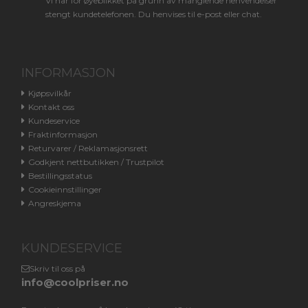
Vi har for øyeblikket på grunn av manglende henvendelser
stengt kundetelefonen. Du henvises til e-post eller chat.
INFORMASJON
Kjøpsvilkår
Kontakt oss
Kundeservice
Fraktinformasjon
Returvarer / Reklamasjonsrett
Godkjent nettbutikken / Trustpilot
Bestillingsstatus
Cookieinnstillinger
Angreskjema
KUNDESERVICE
Skriv til oss på
info@coolpriser.no