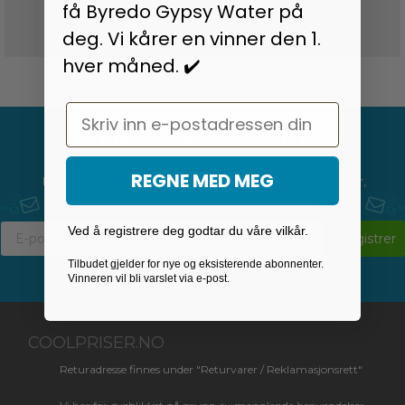
få Byredo Gypsy Water på
30 dagers full prisgaranti
deg. Vi kårer en vinner den 1.
hver måned. ✔️
Email
MELD DEG PÅ VÅRT
NYHETSBREV
REGNE MED MEG
Motta siste nytt om alt fra tilbud og salg til konkurranser,
nye produkter og mye mye mer.
Ved å registrere deg godtar du våre vilkår.
Registrer
Tilbudet gjelder for nye og eksisterende abonnenter.
Vinneren vil bli varslet via e-post.
COOLPRISER.NO
Returadresse finnes under "Returvarer / Reklamasjonsrett"