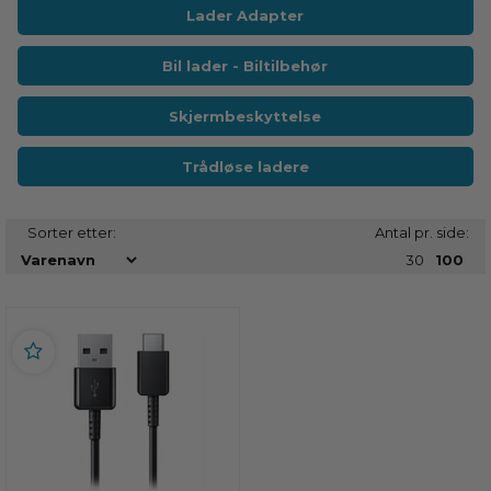
Lader Adapter
Bil lader - Biltilbehør
Skjermbeskyttelse
Trådløse ladere
Sorter etter:
Antal pr. side:
30
100