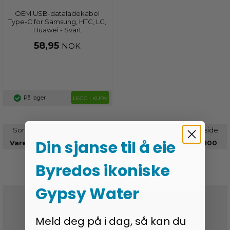
OEM USB-dataladekabel
Type-C for Samsung, HTC, LG,
Huawei - Svart
58,95
NOK
På lager
LEGG I KURV
Sorter etter:
Antal pr. side:
Din sjanse til å eie
30
100
Byredos ikoniske
Gypsy Water
ingen toll og avgifter
Meld deg på i dag, så kan du
Godkendt af e-merket