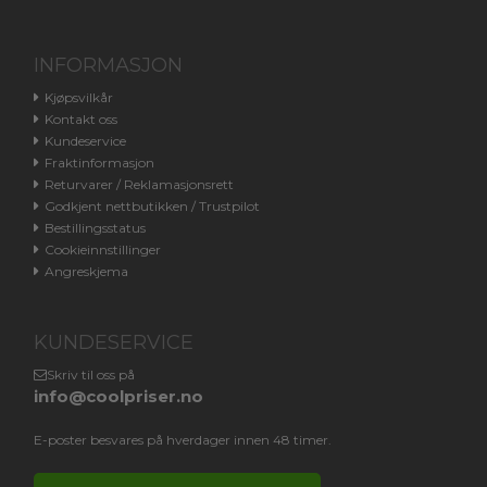
INFORMASJON
Kjøpsvilkår
Kontakt oss
Kundeservice
Fraktinformasjon
Returvarer / Reklamasjonsrett
Godkjent nettbutikken / Trustpilot
Bestillingsstatus
Cookieinnstillinger
Angreskjema
KUNDESERVICE
Skriv til oss på
info@coolpriser.no
E-poster besvares på hverdager innen 48 timer.