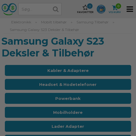
0
0
FAVORITTER
VIS KURV
Elektronikk
»
Mobilt tilbehør
»
Samsung Tilbehør
»
Samsung Galaxy S23 Deksler & Tilbehør
Samsung Galaxy S23
Deksler & Tilbehør
Kabler & Adaptere
Headset & Hodetelefoner
Powerbank
Mobilholdere
Lader Adapter