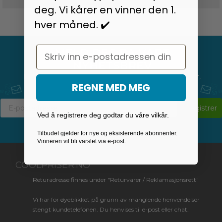
deg. Vi kårer en vinner den 1.
hver måned. ✔️
Email
MELD DEG PÅ VÅRT
NYHETSBREV
Motta siste nytt om alt fra tilbud og salg til konkurranser,
nye produkter og mye mye mer.
REGNE MED MEG
Registrer
Ved å registrere deg godtar du våre vilkår.
Tilbudet gjelder for nye og eksisterende abonnenter.
Vinneren vil bli varslet via e-post.
COOLPRISER.NO
Returadresse finnes under "Returvarer / Reklamasjonsrett"
Vi har for øyeblikket på grunn av manglende henvendelser
stengt kundetelefonen. Du henvises til e-post eller chat.