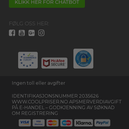
KLIKK HER FOR CHATBOT
FØLG OSS HER:
Ingen toll eller avgifter
IDENTIFIKASJONSNUMMER 2035626
WWW.COOLPRISER.NO APSMERVERDIAVGIFT
PÅ E-HANDEL – GODKJENNING AV SØKNAD
OM REGISTRERING