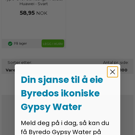
Huawei - Svart
58,95
NOK
På lager
LEGG I KURV
Sorter etter:
Antal pr. side:
30
100
Din sjanse til å eie
Byredos ikoniske
ingen toll og avgifter
Gypsy Water
Godkendt af e-merket
Meld deg på i dag, så kan du
få Byredo Gypsy Water på
30 dagers full prisgaranti