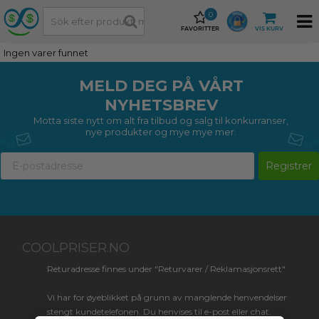
0
FAVORITTER
VIS KURV
Ingen varer funnet
MELD DEG PÅ VÅRT
NYHETSBREV
Motta siste nytt om alt fra tilbud og salg til konkurranser,
nye produkter og mye mye mer.
Registrer
COOLPRISER.NO
Returadresse finnes under "Returvarer / Reklamasjonsrett"
Vi har for øyeblikket på grunn av manglende henvendelser
stengt kundetelefonen. Du henvises til e-post eller chat.