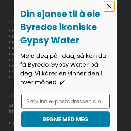
Din sjanse til å eie
INFORMASJON
Byredos ikoniske
Kjøpsvilkår
Kontakt oss
Gypsy Water
Kundeservice
Fraktinformasjon
Returvarer / Reklamasjonsrett
Meld deg på i dag, så kan du
Godkjent nettbutikken / Trustpilot
få Byredo Gypsy Water på
Bestillingsstatus
Cookieinnstillinger
deg. Vi kårer en vinner den 1.
Angreskjema
hver måned. ✔️
KUNDESERVICE
Email
Skriv til oss på
info@coolpriser.no
REGNE MED MEG
E-poster besvares på hverdager innen 48 timer.