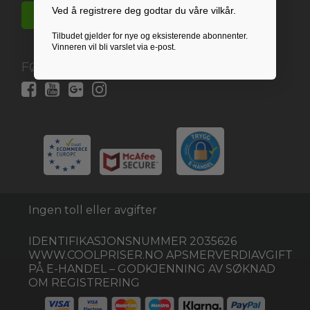
Ved å registrere deg godtar du våre vilkår.
KLIKK HER FOR CHATBOT
Tilbudet gjelder for nye og eksisterende abonnenter.
Vinneren vil bli varslet via e-post.
FØLG OSS HER:
Ingen toll eller avgifter
IDENTIFIKASJONSNUMMER 2035626
WWW.COOLPRISER.NO APSMERVERDIAVGIFT
PÅ E-HANDEL – GODKJENNING AV SØKNAD
OM REGISTRERING