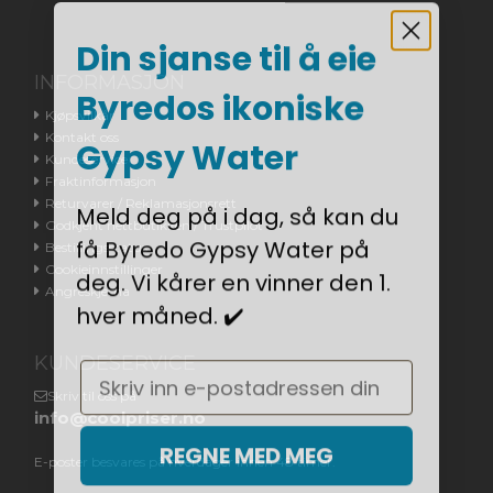
Din sjanse til å eie
INFORMASJON
Byredos ikoniske
Kjøpsvilkår
Kontakt oss
Gypsy Water
Kundeservice
Fraktinformasjon
Returvarer / Reklamasjonsrett
Meld deg på i dag, så kan du
Godkjent nettbutikken / Trustpilot
få Byredo Gypsy Water på
Bestillingsstatus
Cookieinnstillinger
deg. Vi kårer en vinner den 1.
Angreskjema
hver måned. ✔️
KUNDESERVICE
Email
Skriv til oss på
info@coolpriser.no
REGNE MED MEG
E-poster besvares på hverdager innen 48 timer.