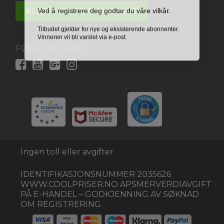
Ved å registrere deg godtar du våre vilkår.
KLIKK HER FOR CHATBOT
Tilbudet gjelder for nye og eksisterende abonnenter.
Vinneren vil bli varslet via e-post.
FØLG OSS HER:
Ingen toll eller avgifter
IDENTIFIKASJONSNUMMER 2035626
WWW.COOLPRISER.NO APSMERVERDIAVGIFT
PÅ E-HANDEL – GODKJENNING AV SØKNAD
OM REGISTRERING