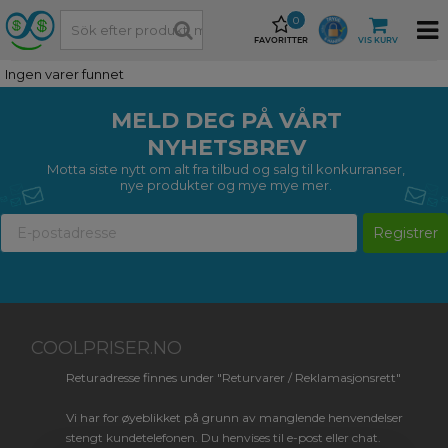
0
FAVORITTER
VIS KURV
Ingen varer funnet
MELD DEG PÅ VÅRT
NYHETSBREV
Motta siste nytt om alt fra tilbud og salg til konkurranser,
nye produkter og mye mye mer.
Registrer
COOLPRISER.NO
Returadresse finnes under "Returvarer / Reklamasjonsrett"
Vi har for øyeblikket på grunn av manglende henvendelser
stengt kundetelefonen. Du henvises til e-post eller chat.