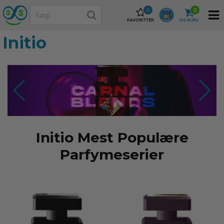
0
0
FAVORITTER
VIS KURV
Initio
Initio Mest Populære
Parfymeserier