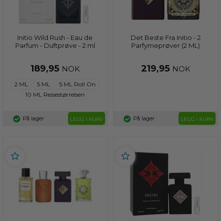
Initio Wild Rush - Eau de
Det Beste Fra Initio - 2
Parfum - Duftprøve - 2 ml
Parfymeprøver (2 ML)
189,95
219,95
NOK
NOK
2 ML
5 ML
5 ML Roll On
10 ML Reisestørrelsen
På lager
På lager
LEGG I KURV
LEGG I KURV