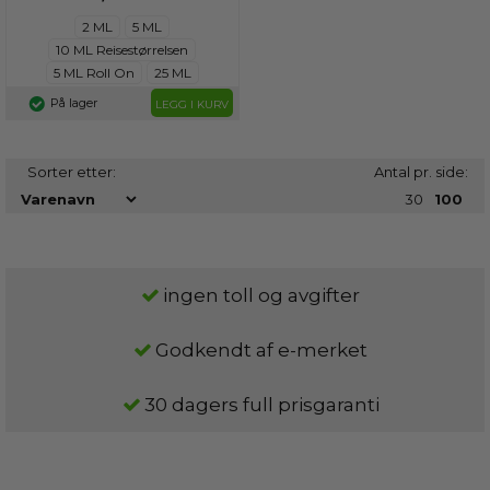
2 ML
5 ML
10 ML Reisestørrelsen
5 ML Roll On
25 ML
På lager
LEGG I KURV
Sorter etter:
Antal pr. side:
30
100
ingen toll og avgifter
Godkendt af e-merket
30 dagers full prisgaranti