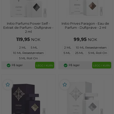
Initio Parfums Power Self -
Initio Prives Paragon - Eau de
Extrait de Parfum - Duftprøve -
Parfum - Duftprøve - 2 ml
2 ml
119,95
99,95
NOK
NOK
2 ML
5 ML
2 ML
10 ML Reisestørrelsen
10 ML Reisestørrelsen
5 ML
25 ML
5 ML Roll On
5 ML Roll On
På lager
På lager
LEGG I KURV
LEGG I KURV