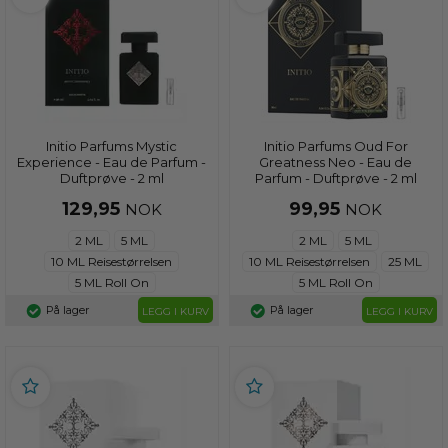
Initio Parfums Mystic
Initio Parfums Oud For
Experience - Eau de Parfum -
Greatness Neo - Eau de
Duftprøve - 2 ml
Parfum - Duftprøve - 2 ml
129,95
99,95
NOK
NOK
2 ML
5 ML
2 ML
5 ML
10 ML Reisestørrelsen
10 ML Reisestørrelsen
25 ML
5 ML Roll On
5 ML Roll On
På lager
På lager
LEGG I KURV
LEGG I KURV