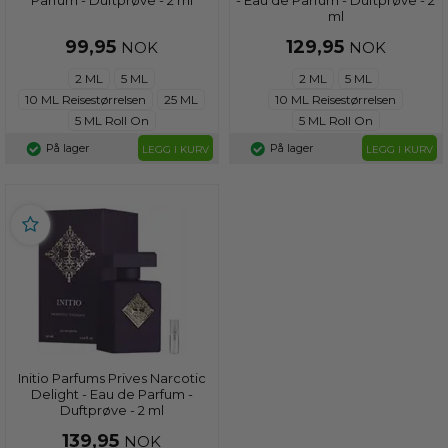
ml
99,95
129,95
NOK
NOK
2 ML
5 ML
2 ML
5 ML
10 ML Reisestørrelsen
25 ML
10 ML Reisestørrelsen
5 ML Roll On
5 ML Roll On
På lager
På lager
LEGG I KURV
LEGG I KURV
Initio Parfums Prives Narcotic
Delight - Eau de Parfum -
Duftprøve - 2 ml
139,95
NOK