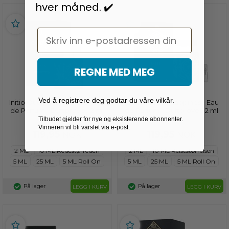
hver måned. ✔️
Email
REGNE MED MEG
Ved å registrere deg godtar du våre vilkår.
Initio Oud for Greatness - Eau
Initio Oud for Happines - Eau
de Parfum - Duftprøve - 2 ml
de Parfum - Duftprøve - 2 ml
Tilbudet gjelder for nye og eksisterende abonnenter.
Vinneren vil bli varslet via e-post.
119,95
119,95
NOK
NOK
2 ML
10 ML Reisestørrelsen
2 ML
10 ML Reisestørrelsen
5 ML
25 ML
5 ML Roll On
5 ML
25 ML
5 ML Roll On
På lager
På lager
LEGG I KURV
LEGG I KURV