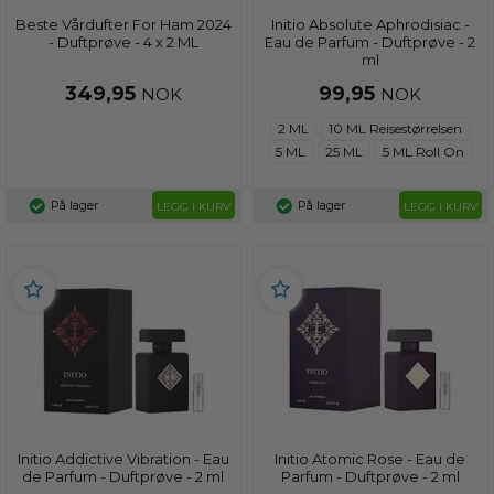
Beste Vårdufter For Ham 2024
Initio Absolute Aphrodisiac -
- Duftprøve - 4 x 2 ML
Eau de Parfum - Duftprøve - 2
ml
349,95
99,95
NOK
NOK
2 ML
10 ML Reisestørrelsen
5 ML
25 ML
5 ML Roll On
På lager
På lager
LEGG I KURV
LEGG I KURV
Initio Addictive Vibration - Eau
Initio Atomic Rose - Eau de
de Parfum - Duftprøve - 2 ml
Parfum - Duftprøve - 2 ml