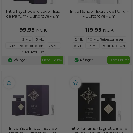
Initio Psychedelic Love - Eau
Initio Rehab - Extrait de Parfum
de Parfum - Duftprøve - 2 ml
- Duftprøve - 2 ml
99,95
119,95
NOK
NOK
2 ML
5 ML
2 ML
10 ML Reisestørrelsen
10 ML Reisestørrelsen
25 ML
5 ML
25 ML
5 ML Roll On
5 ML Roll On
På lager
På lager
LEGG I KURV
LEGG I KURV
Initio Side Effect - Eau de
Initio Parfums Magnetic Blend 1
Parfum - Duftprøve - 2 ml
- Eau de Parfum - Duftprøve - 2