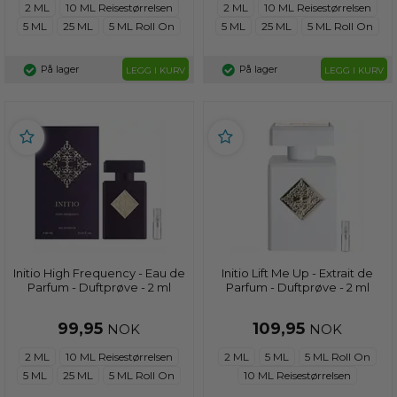
2 ML
10 ML Reisestørrelsen
2 ML
10 ML Reisestørrelsen
5 ML
25 ML
5 ML Roll On
5 ML
25 ML
5 ML Roll On
På lager
På lager
LEGG I KURV
LEGG I KURV
Initio High Frequency - Eau de
Initio Lift Me Up - Extrait de
Parfum - Duftprøve - 2 ml
Parfum - Duftprøve - 2 ml
99,95
109,95
NOK
NOK
2 ML
10 ML Reisestørrelsen
2 ML
5 ML
5 ML Roll On
5 ML
25 ML
5 ML Roll On
10 ML Reisestørrelsen