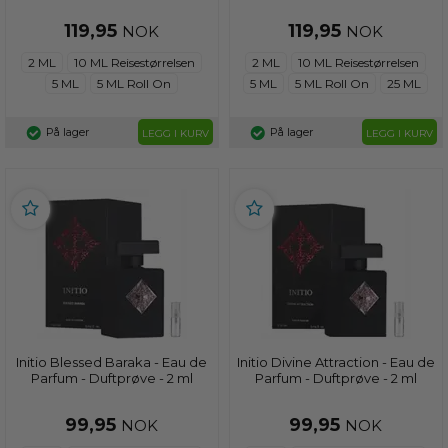
119,95
119,95
NOK
NOK
2 ML
10 ML Reisestørrelsen
2 ML
10 ML Reisestørrelsen
5 ML
5 ML Roll On
5 ML
5 ML Roll On
25 ML
På lager
På lager
LEGG I KURV
LEGG I KURV
Initio Blessed Baraka - Eau de
Initio Divine Attraction - Eau de
Parfum - Duftprøve - 2 ml
Parfum - Duftprøve - 2 ml
99,95
99,95
NOK
NOK