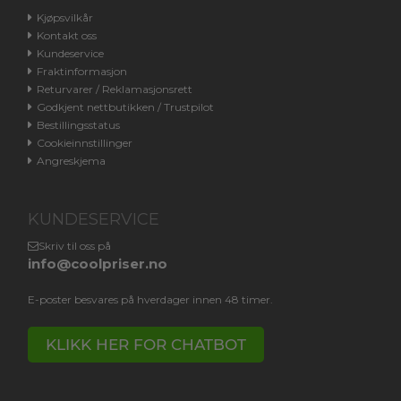
Kjøpsvilkår
Kontakt oss
Kundeservice
Fraktinformasjon
Returvarer / Reklamasjonsrett
Godkjent nettbutikken / Trustpilot
Bestillingsstatus
Cookieinnstillinger
Angreskjema
KUNDESERVICE
Skriv til oss på
info@coolpriser.no
E-poster besvares på hverdager innen 48 timer.
KLIKK HER FOR CHATBOT