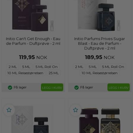
Initio Can't Get Enough - Eau
Initio Parfums Prives Sugar
de Parfum - Duftprøve - 2 ml
Blast - Eau de Parfum -
Duftprøve - 2 ml
119,95
189,95
NOK
NOK
2 ML
5 ML
5 ML Roll On
2 ML
5 ML
5 ML Roll On
10 ML Reisestørrelsen
25 ML
10 ML Reisestørrelsen
På lager
På lager
LEGG I KURV
LEGG I KURV