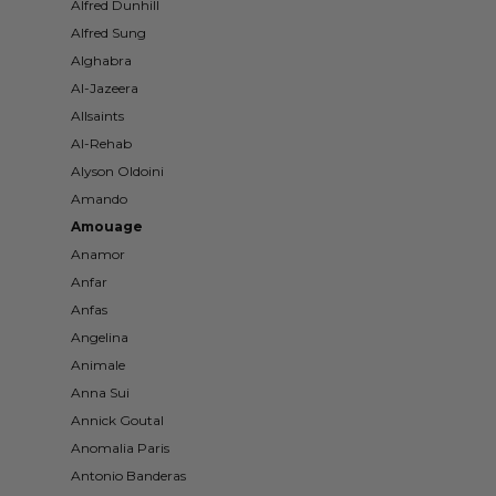
Alfred Dunhill
Alfred Sung
Alghabra
Al-Jazeera
Allsaints
Al-Rehab
Alyson Oldoini
Amando
Amouage
Anamor
Anfar
Anfas
Angelina
Animale
Anna Sui
Annick Goutal
Anomalia Paris
Antonio Banderas