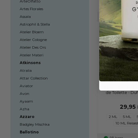
ArteOlfatto
10 ML Reises
Artes Florales
Assala
På lager
Astrophil & Stella
Atelier Bloem
Atelier Cologne
Atelier Des Ors
Atelier Materi
Atkinsons
Atralia
Attar Collection
Aviator
Marvel Deadpool 
de Toilette - Duf
Avon
Ayaam
29,95
Azha
Azzaro
2 ML
5 ML
10 ML Reises
Badgley Mischka
Ballotino