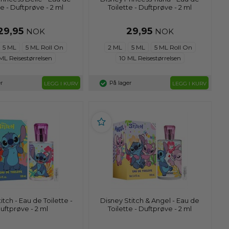
te - Duftprøve - 2 ml
Toilette - Duftprøve - 2 ml
29,95
29,95
NOK
NOK
5 ML
5 ML Roll On
2 ML
5 ML
5 ML Roll On
ML Reisestørrelsen
10 ML Reisestørrelsen
r
På lager
LEGG I KURV
LEGG I KURV
itch - Eau de Toilette -
Disney Stitch & Angel - Eau de
uftprøve - 2 ml
Toilette - Duftprøve - 2 ml