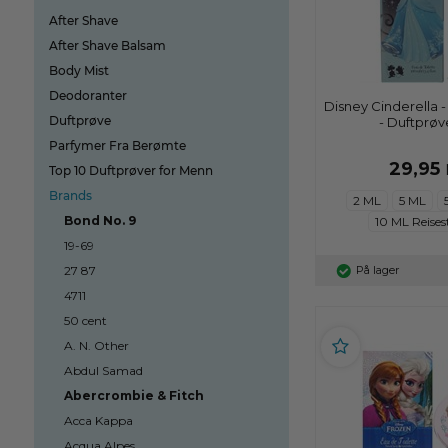
After Shave
After Shave Balsam
Body Mist
Deodoranter
Disney Cinderella -
Duftprøve
- Duftprøve
Parfymer Fra Berømte
29,95
Top 10 Duftprøver for Menn
Brands
2 ML
5 ML
Bond No. 9
10 ML Reises
19-69
27 87
På lager
4711
50 cent
A. N. Other
Abdul Samad
Abercrombie & Fitch
Acca Kappa
Acqua Alpes