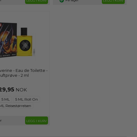
r
På lager
LEGG I KURV
LEGG I KURV
erine - Eau de Toilette -
uftprøve - 2 ml
29,95
NOK
5 ML
5 ML Roll On
ML Reisestørrelsen
r
LEGG I KURV