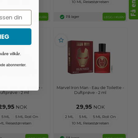
ML Reisestørrelsen
10 ML Reisestørrelsen
r
På lager
LEGG I KURV
LEGG I KURV
MEG
åre vilkår.
ende abonnenter.
ulk - Eau de Toilette -
Marvel Iron Man - Eau de Toilette -
uftprøve - 2 ml
Duftprøve - 2 ml
29,95
29,95
NOK
NOK
5 ML
5 ML Roll On
2 ML
5 ML
5 ML Roll On
ML Reisestørrelsen
10 ML Reisestørrelsen