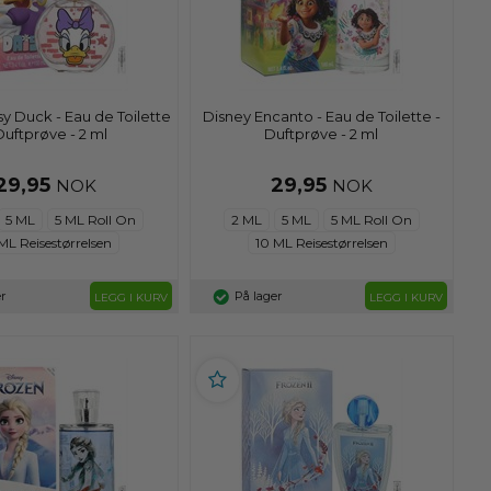
y Duck - Eau de Toilette
Disney Encanto - Eau de Toilette -
Duftprøve - 2 ml
Duftprøve - 2 ml
29,95
29,95
NOK
NOK
5 ML
5 ML Roll On
2 ML
5 ML
5 ML Roll On
ML Reisestørrelsen
10 ML Reisestørrelsen
r
På lager
LEGG I KURV
LEGG I KURV