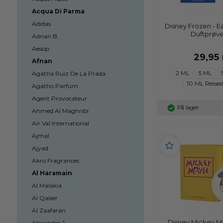
Acqua Di Parma
Adidas
Disney Frozen - Ea
Duftprøve
Adnan B.
Aesop
29,95
Afnan
2 ML
5 ML
Agatha Ruiz De La Prada
10 ML Reises
Agatho Parfum
Agent Provocateur
På lager
Ahmed Al Maghribi
Air Val International
Ajmal
Ajyad
Akro Fragrances
Al Haramain
Al Malakia
Al Qaiser
Al Zaafaran
Disney Mickey M
Alexandre J