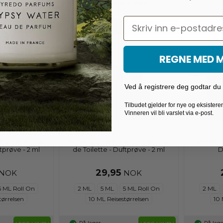
tørrelsen
10 ML Reisestørrelsen
10 
Email
På lager
På lage
LEGG I KURV
LEGG I KURV
REGNE MED 
Ved å registrere deg godtar du v
Tilbudet gjelder for nye og eksister
Vinneren vil bli varslet via e-post.
Cologne - Eau
Marvel Guardians of Galaxy - Eau
Marvel H
tprøve - 2 ml
de Toilette - Duftprøve - 2 ml
D
29,95
NOK
NOK
5 ML Roll On
2 ML
5 ML
5 ML Roll On
2 ML
tørrelsen
10 ML Reisestørrelsen
10 