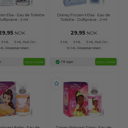
en Elsa - Eau de Toilette
Disney Frozen II Elsa - Eau de
Duftprøve - 2 ml
Toilette - Duftprøve - 2 ml
29,95
29,95
NOK
NOK
5 ML
5 ML Roll On
2 ML
5 ML
5 ML Roll On
ML Reisestørrelsen
10 ML Reisestørrelsen
r
På lager
LEGG I KURV
LEGG I KURV
rincess Belle - Eau de
Disney Princess Tiana - Eau de