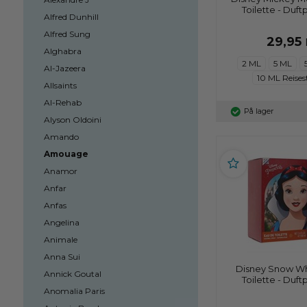
Toilette - Duft
Alfred Dunhill
Alfred Sung
29,95
Alghabra
2 ML
5 ML
Al-Jazeera
10 ML Reises
Allsaints
Al-Rehab
På lager
Alyson Oldoini
Amando
Amouage
Anamor
Anfar
Anfas
Angelina
Animale
Anna Sui
Disney Snow Wh
Annick Goutal
Toilette - Duft
Anomalia Paris