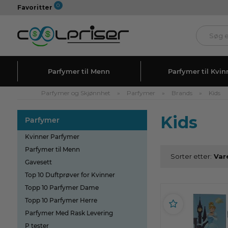
0
Favoritter
Parfymer til Menn
Parfymer til Kvin
Parfymer og Skjønnhet
»
Parfymer
»
Brands
»
Kids
Kids
Parfymer
Kvinner Parfymer
Parfymer til Menn
Sorter etter:
Gavesett
Top 10 Duftprøver for Kvinner
Topp 10 Parfymer Dame
Topp 10 Parfymer Herre
Parfymer Med Rask Levering
P tester