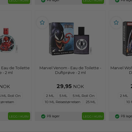
På lager
På lage
LEGG I KURV
LEGG I KURV
 Eau de Toilette
Marvel Venom - Eau de Toilette -
Marvel Wolv
 - 2 ml
Duftprøve - 2 ml
D
29,95
NOK
NOK
5 ML Roll On
2 ML
5 ML
5 ML Roll On
2 ML
tørrelsen
10 ML Reisestørrelsen
25 ML
10 
På lager
På lage
LEGG I KURV
LEGG I KURV