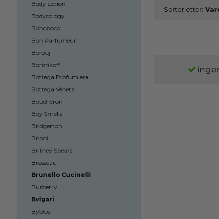
Body Lotion
Sorter etter:
Bodycology
Bohoboco
Bon Parfumeur
Borouj
Bortnikoff
ingen
Bottega Profumiera
Bottega Veneta
Boucheron
Boy Smells
Bridgerton
Brioni
Britney Spears
Brosseau
Brunello Cucinelli
Burberry
Bvlgari
Byblos