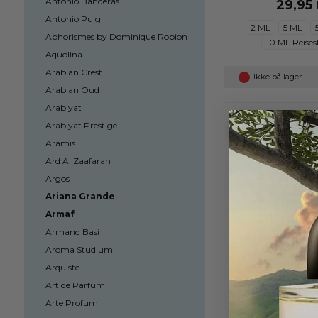
Antonio Banderas
29,95
Antonio Puig
2 ML
5 ML
Aphorismes by Dominique Ropion
10 ML Reises
Aquolina
Arabian Crest
Ikke på lager
Arabian Oud
Arabiyat
Arabiyat Prestige
Aramis
Ard Al Zaafaran
Argos
Ariana Grande
Armaf
Armand Basi
Disney Toy Story - E
Aroma Studium
Duftprøve
Arquiste
29,95
Art de Parfum
Arte Profumi
2 ML
5 ML