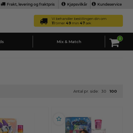
Frakt, levering og fraktpris
Kjøpsvilkår
Kundeservice
Vi behandler bestillingen din om
11
timer
49
min
46
sek
0
ds
Mix & Match
Antal pr. side:
30
100