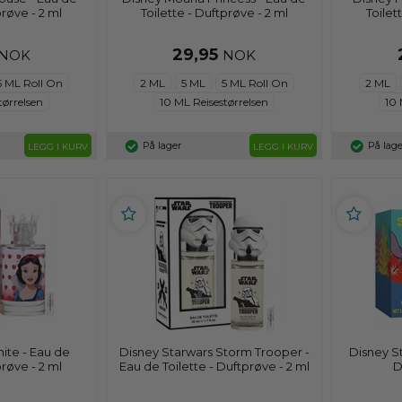
prøve - 2 ml
Toilette - Duftprøve - 2 ml
Toilet
29,95
NOK
NOK
5 ML Roll On
2 ML
5 ML
5 ML Roll On
2 ML
tørrelsen
10 ML Reisestørrelsen
10 
På lager
På lage
LEGG I KURV
LEGG I KURV
ite - Eau de
Disney Starwars Storm Trooper -
Disney St
prøve - 2 ml
Eau de Toilette - Duftprøve - 2 ml
D