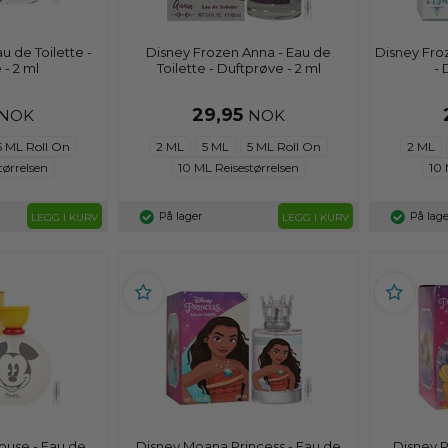
u de Toilette -
Disney Frozen Anna - Eau de
Disney Froz
 - 2 ml
Toilette - Duftprøve - 2 ml
- 
29,95
NOK
NOK
5 ML Roll On
2 ML
5 ML
5 ML Roll On
2 ML
tørrelsen
10 ML Reisestørrelsen
10 
På lager
På lage
LEGG I KURV
LEGG I KURV
ouse - Eau de
Disney Moana Princess - Eau de
Disney P