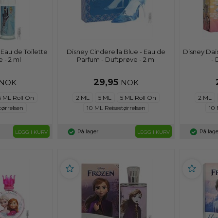
 Eau de Toilette
Disney Cinderella Blue - Eau de
Disney Dais
 - 2 ml
Parfum - Duftprøve - 2 ml
- 
29,95
NOK
NOK
5 ML Roll On
2 ML
5 ML
5 ML Roll On
2 ML
tørrelsen
10 ML Reisestørrelsen
10 
På lager
På lage
LEGG I KURV
LEGG I KURV