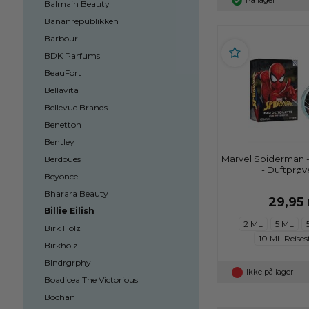
På lager
Balmain Beauty
Bananrepublikken
Barbour
BDK Parfums
BeauFort
Bellavita
Bellevue Brands
Benetton
Bentley
Marvel Spiderman -
Berdoues
- Duftprøve
Beyonce
Bharara Beauty
29,95
Billie Eilish
2 ML
5 ML
Birk Holz
10 ML Reises
Birkholz
Blndrgrphy
Ikke på lager
Boadicea The Victorious
Bochan