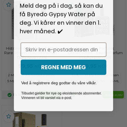
Meld deg på i dag, så kan du
få Byredo Gypsy Water på
deg. Vi kårer en vinner den 1.
hver måned. ✔️
Email
Histoires de Parfums Edition
Histoires de Parfums
Rare Rosam - Eau de Parfum -
Outrecuidant - Eau de Parfum
Duftprøve - 2 ml
- Duftprøve - 2 ml
REGNE MED MEG
99,95
99,95
NOK
NOK
2 ML
10 ML Reisestørrelsen
2 ML
10 ML Reisestørrelsen
5 ML
5 ML Roll On
25 ML
5 ML
5 ML Roll On
25 ML
Ved å registrere deg godtar du våre vilkår.
Tilbudet gjelder for nye og eksisterende abonnenter.
På lager
På lager
LEGG I KURV
LEGG I KURV
Vinneren vil bli varslet via e-post.