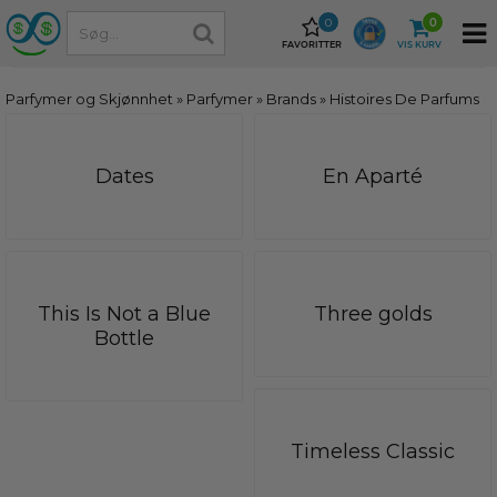
0
0
FAVORITTER
VIS KURV
Parfymer og Skjønnhet
»
Parfymer
»
Brands
»
Histoires De Parfums
Dates
En Aparté
This Is Not a Blue
Three golds
Bottle
Timeless Classic