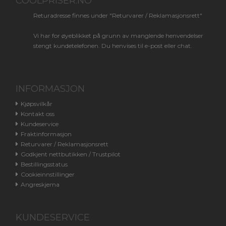
COOLPRISER.NO
Returadresse finnes under "Returvarer / Reklamasjonsrett"
Vi har for øyeblikket på grunn av manglende henvendelser
stengt kundetelefonen. Du henvises til e-post eller chat.
INFORMASJON
Kjøpsvilkår
Kontakt oss
Kundeservice
Fraktinformasjon
Returvarer / Reklamasjonsrett
Godkjent nettbutikken / Trustpilot
Bestillingsstatus
Cookieinnstillinger
Angreskjema
KUNDESERVICE