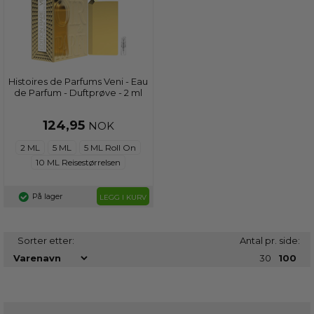
Histoires de Parfums Veni - Eau
de Parfum - Duftprøve - 2 ml
124,95
NOK
2 ML
5 ML
5 ML Roll On
10 ML Reisestørrelsen
På lager
LEGG I KURV
Sorter etter:
Antal pr. side:
30
100