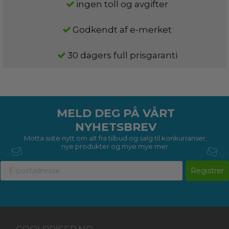
ingen toll og avgifter
Godkendt af e-merket
30 dagers full prisgaranti
MELD DEG PÅ VÅRT
NYHETSBREV
Motta siste nytt om alt fra tilbud og salg til konkurranser,
nye produkter og mye mye mer.
Registrer