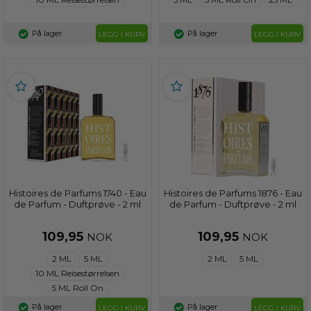
På lager
På lager
LEGG I KURV
LEGG I KURV
Histoires de Parfums 1740 - Eau
Histoires de Parfums 1876 - Eau
de Parfum - Duftprøve - 2 ml
de Parfum - Duftprøve - 2 ml
109,95
109,95
NOK
NOK
2 ML
5 ML
2 ML
5 ML
10 ML Reisestørrelsen
5 ML Roll On
På lager
På lager
LEGG I KURV
LEGG I KURV