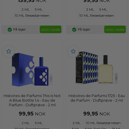
139,95
99,95
NOK
NOK
2 ML
5 ML
2 ML
5 ML
10 ML Reisestørrelsen
10 ML Reisestørrelsen
På lager
På lager
LEGG I KURV
LEGG I KURV
Histoires de Parfums This is Not
Histoires de Parfums 1725 - Eau
A Blue Bottle 1.4 - Eau de
de Parfum - Duftprøve - 2 ml
Parfum - Duftprøve - 2 ml
99,95
99,95
NOK
NOK
2 ML
5 ML
2 ML
10 ML Reisestørrelsen
10 ML Reisestørrelsen
5 ML
5 ML Roll On
25 ML