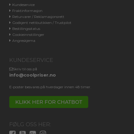
Kundeservice
Fraktinformasjon
Returvarer / Reklamasjonsrett
Godkjent nettbutikken / Trustpilot
Bestillingsstatus
Cookieinnstillinger
Angreskjema
KUNDESERVICE
Skriv til oss på
info@coolpriser.no
E-poster besvares på hverdager innen 48 timer.
KLIKK HER FOR CHATBOT
FØLG OSS HER: