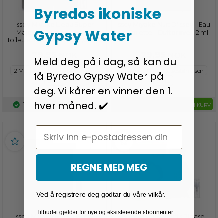
Byredos ikoniske
Issey Miyake L'eau Super
Issey Miyake Nuit D'Issey - Eau
Gypsy Water
Majeure D'issey - Eau de
de Toilette - Duftprøve - 2 ml
Toilette Intense - Duftprøve - 2
ml
79,95
79,95
NOK
NOK
Meld deg på i dag, så kan du
2 ML
10 ML Reisestørrelsen
2 ML
10 ML Reisestørrelsen
få Byredo Gypsy Water på
5 ML
5 ML
deg. Vi kårer en vinner den 1.
hver måned. ✔️
På lager
På lager
LEGG I KURV
LEGG I KURV
Email
REGNE MED MEG
Ved å registrere deg godtar du våre vilkår.
Tilbudet gjelder for nye og eksisterende abonnenter.
Issey Miyake Nuit D'Issey -
Issey Miyake Pleats Please