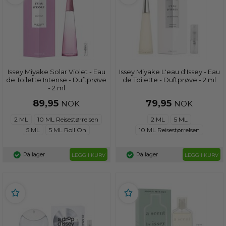
Issey Miyake Solar Violet - Eau
Issey Miyake L'eau d'Issey - Eau
de Toilette Intense - Duftprøve
de Toilette - Duftprøve - 2 ml
- 2 ml
89,95
79,95
NOK
NOK
2 ML
10 ML Reisestørrelsen
2 ML
5 ML
5 ML
5 ML Roll On
10 ML Reisestørrelsen
På lager
På lager
LEGG I KURV
LEGG I KURV