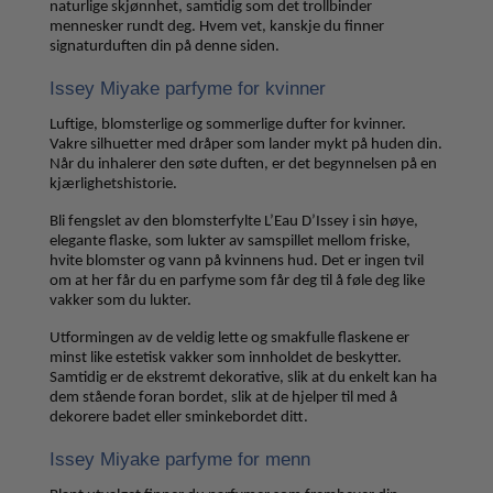
naturlige skjønnhet, samtidig som det trollbinder
mennesker rundt deg. Hvem vet, kanskje du finner
signaturduften din på denne siden.
Issey Miyake parfyme for kvinner
Luftige, blomsterlige og sommerlige dufter for kvinner.
Vakre silhuetter med dråper som lander mykt på huden din.
Når du inhalerer den søte duften, er det begynnelsen på en
kjærlighetshistorie.
Bli fengslet av den blomsterfylte L’Eau D’Issey i sin høye,
elegante flaske, som lukter av samspillet mellom friske,
hvite blomster og vann på kvinnens hud. Det er ingen tvil
om at her får du en parfyme som får deg til å føle deg like
vakker som du lukter.
Utformingen av de veldig lette og smakfulle flaskene er
minst like estetisk vakker som innholdet de beskytter.
Samtidig er de ekstremt dekorative, slik at du enkelt kan ha
dem stående foran bordet, slik at de hjelper til med å
dekorere badet eller sminkebordet ditt.
Issey Miyake parfyme for menn