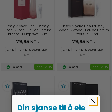
Issey Miyake L'eau D'issey
Issey Miyake L'eau d'Issey
Rose & Rose - Eau de Parfum
Wood & Wood - Eau de Parfum
Intense - Duftprøve - 2 ml
- Duftprøve - 2 ml
79,95
79,95
NOK
NOK
2 ML
10 ML Reisestørrelsen
2 ML
10 ML Reisestørrelsen
5 ML
5 ML
På lager
På lager
LEGG I KURV
LEGG I KURV
Din sjanse til å eie