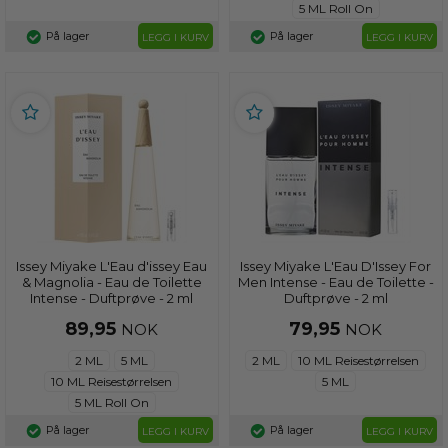
5 ML Roll On
På lager
På lager
LEGG I KURV
LEGG I KURV
Issey Miyake L'Eau d'issey Eau
Issey Miyake L'Eau D'Issey For
& Magnolia - Eau de Toilette
Men Intense - Eau de Toilette -
Intense - Duftprøve - 2 ml
Duftprøve - 2 ml
89,95
79,95
NOK
NOK
2 ML
5 ML
2 ML
10 ML Reisestørrelsen
10 ML Reisestørrelsen
5 ML
5 ML Roll On
På lager
På lager
LEGG I KURV
LEGG I KURV