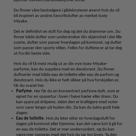
kjenner merkets duftkolleksjoner ennå.
Du finner våre bestselgere i glidebryteren øverst hvis du vil
bli inspirert av andres favorittdufter av merket Issey
Miyake.
Det er definitivt en duft for deg og det du drømmer om. Du
finner både dufter som understreker din skjønnhet i det lille
svarte, dufter som passer hverdagen på kontoret, og dufter
som passer den sporty stilen. Felles for duftene er at tar deg
ut fra din beste side.
Hvis du vil få mest mulig ut av din nye Issey Miyake-
parfyme, kan du supplere med en deodorant. Du finner
duftserier med både eau de toilette eller eau de parfum og
deodorant. Hvis du ikke er helt sikker på hva forskjellen er,
får du svaret her.
Parfyme
. Her får du en konsentrert parfyme duft, som er
egnet for en spasertur i byen i høye hæler eller dress. Du
kan spare på dråpene, siden den er kraftigere med noter
som varer lenger på huden din. Da kan du lukte godt hele
dagen.
Eau de toilette
. Hvis du leter etter en hverdagsduft for
dagen på kontoret eller hjemme, kan det være lurt å gå for
en eau de toilette. Det er mer undervurdert, og du kan
være mer sjenerøs med det hvis du tar inn byen. Ta den