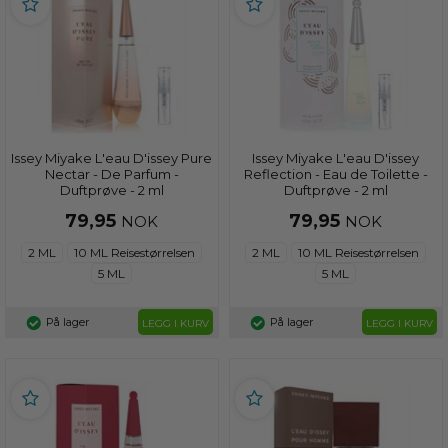
Issey Miyake L'eau D'issey Pure
Issey Miyake L'eau D'issey
Nectar - De Parfum -
Reflection - Eau de Toilette -
Duftprøve - 2 ml
Duftprøve - 2 ml
79,95
79,95
NOK
NOK
2 ML
10 ML Reisestørrelsen
2 ML
10 ML Reisestørrelsen
5 ML
5 ML
På lager
På lager
LEGG I KURV
LEGG I KURV