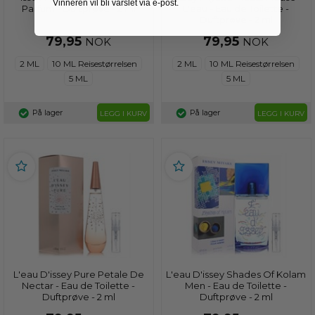
Vinneren vil bli varslet via e-post.
Parfum - Duftprøve - 2 ml
L'eau - Eau de Toilette -
Duftprøve - 2 ml
79,95
79,95
NOK
NOK
2 ML
10 ML Reisestørrelsen
2 ML
10 ML Reisestørrelsen
5 ML
5 ML
På lager
På lager
LEGG I KURV
LEGG I KURV
L'eau D'issey Pure Petale De
L'eau D'issey Shades Of Kolam
Nectar - Eau de Toilette -
Men - Eau de Toilette -
Duftprøve - 2 ml
Duftprøve - 2 ml