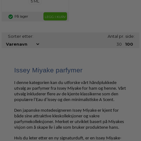
5 ML
På lager
LEGG I KURV
Sorter etter:
Antal pr. side:
30
100
Issey Miyake parfymer
I denne kategorien kan du utforske vårt håndplukkede
utvalg av parfymer fra Issey Miyake for ham og henne. Vårt
utvalg inkluderer flere av de kjente klassikerne som den
populære l’Eau d’issey og den minimalistiske A Scent.
Den japanske motedesigneren Issey Miyake er kjent for
både sine attraktive kleskolleksjoner og vakre
parfymekolleksjoner. Merket er utviklet basert på Miyakes
visjon om å skape liv i alle som bruker produktene hans.
Hvis du leter etter en ny signaturduft, er en Issey Miyake-