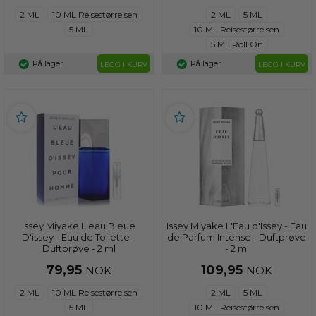
2 ML
10 ML Reisestørrelsen
2 ML
5 ML
5 ML
10 ML Reisestørrelsen
5 ML Roll On
På lager
På lager
LEGG I KURV
LEGG I KURV
Issey Miyake L'eau Bleue
Issey Miyake L'Eau d'Issey - Eau
D'issey - Eau de Toilette -
de Parfum Intense - Duftprøve
Duftprøve - 2 ml
- 2 ml
79,95
109,95
NOK
NOK
2 ML
10 ML Reisestørrelsen
2 ML
5 ML
5 ML
10 ML Reisestørrelsen