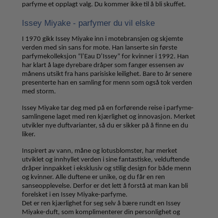
parfyme et opplagt valg. Du kommer ikke til å bli skuffet.
Issey Miyake - parfymer du vil elske
I 1970 gikk Issey Miyake inn i motebransjen og skjemte
verden med sin sans for mote. Han lanserte sin første
parfymekolleksjon “l’Eau D’Issey” for kvinner i 1992. Han
har klart å lage dyrebare dråper som fanger essensen av
månens utsikt fra hans parisiske leilighet. Bare to år senere
presenterte han en samling for menn som også tok verden
med storm.
Issey Miyake tar deg med på en forførende reise i parfyme-
samlingene laget med ren kjærlighet og innovasjon. Merket
utvikler nye duftvarianter, så du er sikker på å finne en du
liker.
Inspirert av vann, måne og lotusblomster, har merket
utviklet og innhyllet verden i sine fantastiske, velduftende
dråper innpakket i eksklusiv og stilig design for både menn
og kvinner. Alle duftene er unike, og du får en ren
sanseopplevelse. Derfor er det lett å forstå at man kan bli
forelsket i en Issey Miyake-parfyme.
Det er ren kjærlighet for seg selv å bære rundt en Issey
Miyake-duft, som komplimenterer din personlighet og