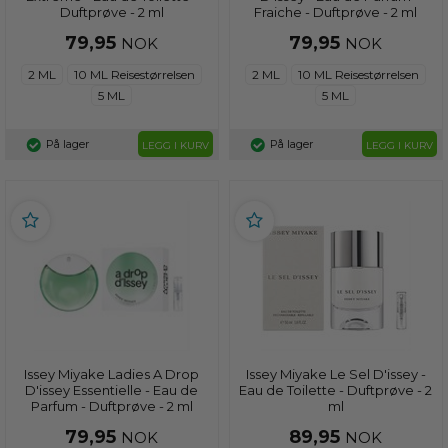
Duftprøve - 2 ml
Fraiche - Duftprøve - 2 ml
79,95
79,95
NOK
NOK
2 ML
10 ML Reisestørrelsen
2 ML
10 ML Reisestørrelsen
5 ML
5 ML
På lager
På lager
LEGG I KURV
LEGG I KURV
Issey Miyake Ladies A Drop
Issey Miyake Le Sel D'issey -
D'issey Essentielle - Eau de
Eau de Toilette - Duftprøve - 2
Parfum - Duftprøve - 2 ml
ml
79,95
89,95
NOK
NOK