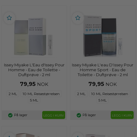
Issey Miyake L'Eau d'Issey Pour
Issey Miyake L'eau D'issey Pour
Homme - Eau de Toilette -
Homme Sport - Eau de
Duftprøve - 2 ml
Toilette - Duftprøve - 2 ml
79,95
79,95
NOK
NOK
2 ML
10 ML Reisestørrelsen
2 ML
10 ML Reisestørrelsen
5 ML
5 ML
På lager
På lager
LEGG I KURV
LEGG I KURV