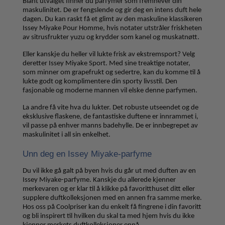
Blant utvalget finner du parfymer som fremhever din
maskulinitet. De er fengslende og gir deg en intens duft hele
dagen.
Du kan raskt få et glimt av den maskuline klassikeren
Issey Miyake Pour Homme, hvis notater utstråler friskheten
av sitrusfrukter yuzu og krydder som kanel og muskatnøtt.
Eller kanskje du heller vil lukte frisk av ekstremsport? Velg
deretter Issey Miyake Sport. Med sine treaktige notater,
som minner om grapefrukt og sedertre, kan du komme til å
lukte godt og komplimentere din sporty livsstil. Den
fasjonable og moderne mannen vil elske denne parfymen.
La andre få vite hva du lukter. Det robuste utseendet og de
eksklusive flaskene, de fantastiske duftene er innrammet i,
vil passe på enhver manns badehylle. De er innbegrepet av
maskulinitet i all sin enkelhet.
Unn deg en Issey Miyake-parfyme
Du vil ikke gå galt på byen hvis du går ut med duften av en
Issey Miyake-parfyme. Kanskje du allerede kjenner
merkevaren og er klar til å klikke på favoritthuset ditt eller
supplere duftkolleksjonen med en annen fra samme merke.
Hos oss på Coolpriser kan du enkelt få fingrene i din favoritt
og bli inspirert til hvilken du skal ta med hjem hvis du ikke