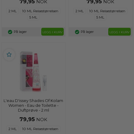
79,95
79,95
NOK
NOK
2 ML
10 ML Reisestørrelsen
2 ML
10 ML Reisestørrelsen
5 ML
5 ML
På lager
På lager
LEGG I KURV
LEGG I KURV
L'eau D'issey Shades Of Kolam
Women - Eau de Toilette -
Duftprøve - 2 ml
79,95
NOK
2 ML
10 ML Reisestørrelsen