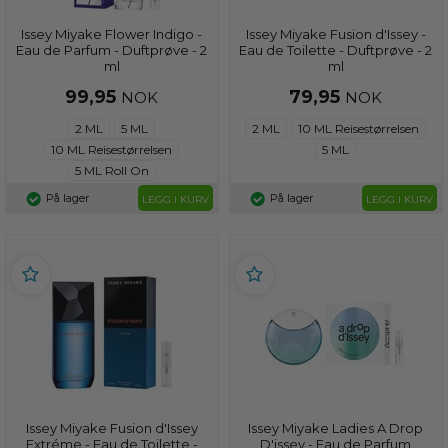
Issey Miyake Flower Indigo -
Issey Miyake Fusion d'Issey -
Eau de Parfum - Duftprøve - 2
Eau de Toilette - Duftprøve - 2
ml
ml
99,95
79,95
NOK
NOK
2 ML
5 ML
2 ML
10 ML Reisestørrelsen
10 ML Reisestørrelsen
5 ML
5 ML Roll On
På lager
På lager
LEGG I KURV
LEGG I KURV
Issey Miyake Fusion d'Issey
Issey Miyake Ladies A Drop
Extréme - Eau de Toilette -
D'issey - Eau de Parfum