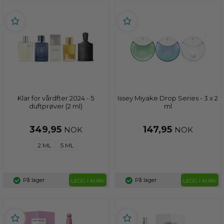
Klar for vårdfter 2024 - 5
Issey Miyake Drop Series - 3 x 2
duftprøver (2 ml)
ml
349,95
147,95
NOK
NOK
2 ML
5 ML
På lager
På lager
LEGG I KURV
LEGG I KURV