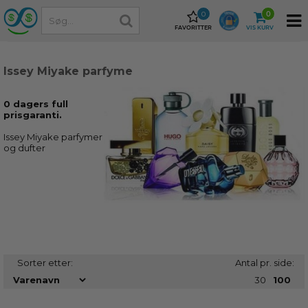
0
0
FAVORITTER
VIS KURV
Issey Miyake parfyme
0 dagers full
prisgaranti.
Issey Miyake parfymer
og dufter
Sorter etter:
Antal pr. side:
30
100