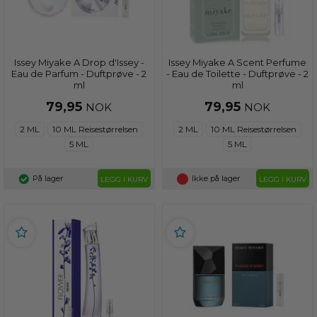
Issey Miyake A Drop d'Issey -
Issey Miyake A Scent Perfume
Eau de Parfum - Duftprøve - 2
- Eau de Toilette - Duftprøve - 2
ml
ml
79,95
79,95
NOK
NOK
2 ML
10 ML Reisestørrelsen
2 ML
10 ML Reisestørrelsen
5 ML
5 ML
På lager
Ikke på lager
LEGG I KURV
LEGG I KURV