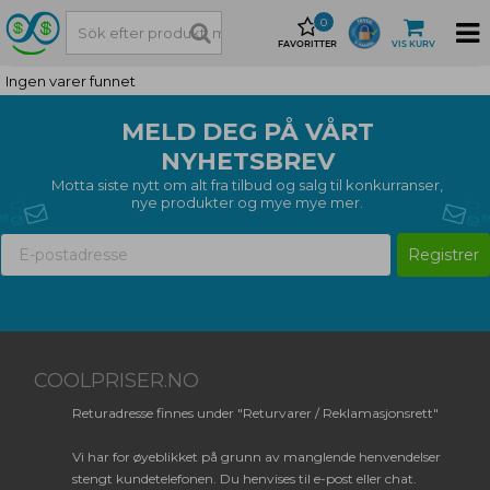
0
FAVORITTER
VIS KURV
Ingen varer funnet
MELD DEG PÅ VÅRT
NYHETSBREV
Motta siste nytt om alt fra tilbud og salg til konkurranser,
nye produkter og mye mye mer.
Registrer
COOLPRISER.NO
Returadresse finnes under "Returvarer / Reklamasjonsrett"
Vi har for øyeblikket på grunn av manglende henvendelser
stengt kundetelefonen. Du henvises til e-post eller chat.