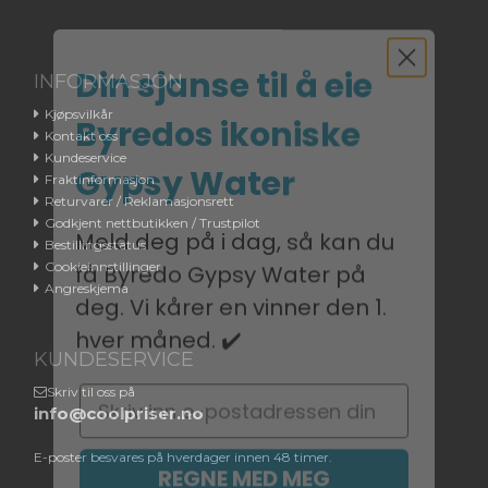
Din sjanse til å eie
INFORMASJON
Byredos ikoniske
Kjøpsvilkår
Kontakt oss
Gypsy Water
Kundeservice
Fraktinformasjon
Returvarer / Reklamasjonsrett
Meld deg på i dag, så kan du
Godkjent nettbutikken / Trustpilot
få Byredo Gypsy Water på
Bestillingsstatus
Cookieinnstillinger
deg. Vi kårer en vinner den 1.
Angreskjema
hver måned. ✔️
KUNDESERVICE
Email
Skriv til oss på
info@coolpriser.no
REGNE MED MEG
E-poster besvares på hverdager innen 48 timer.