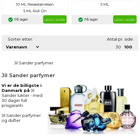
10 ML Reisestørrelsen
5 ML
5 ML Roll On
På lager
På lager
LEGG I KURV
LEGG I KURV
Din sjanse til å eie
Sorter etter:
Antal pr. side:
30
100
Byredos ikoniske
Jil Sander parfymer.
Gypsy Water
Jil Sander parfymer
Meld deg på i dag, så kan du
Vi er de billigste i
Danmark på
Jil
få Byredo Gypsy Water på
Sander
lukter - med
30 dager full
deg. Vi kårer en vinner den 1.
prisgaranti.
hver måned. ✔️
Jil Sander parfymer
og dufter
Email