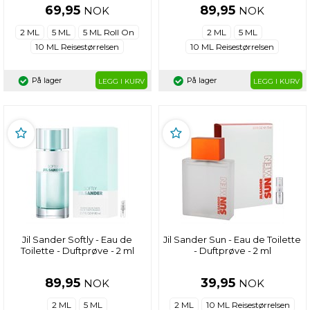
69,95
89,95
NOK
NOK
2 ML
5 ML
5 ML Roll On
2 ML
5 ML
10 ML Reisestørrelsen
10 ML Reisestørrelsen
På lager
På lager
LEGG I KURV
LEGG I KURV
Jil Sander Softly - Eau de
Jil Sander Sun - Eau de Toilette
Toilette - Duftprøve - 2 ml
- Duftprøve - 2 ml
89,95
39,95
NOK
NOK
2 ML
5 ML
2 ML
10 ML Reisestørrelsen