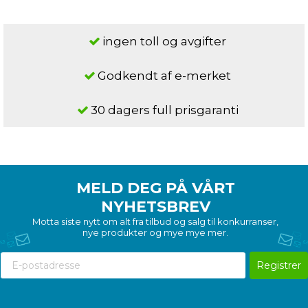
REGNE MED MEG
ingen toll og avgifter
Ved å registrere deg godtar du våre vilkår.
Godkendt af e-merket
Tilbudet gjelder for nye og eksisterende abonnenter.
Vinneren vil bli varslet via e-post.
30 dagers full prisgaranti
MELD DEG PÅ VÅRT
NYHETSBREV
Motta siste nytt om alt fra tilbud og salg til konkurranser,
nye produkter og mye mye mer.
Registrer