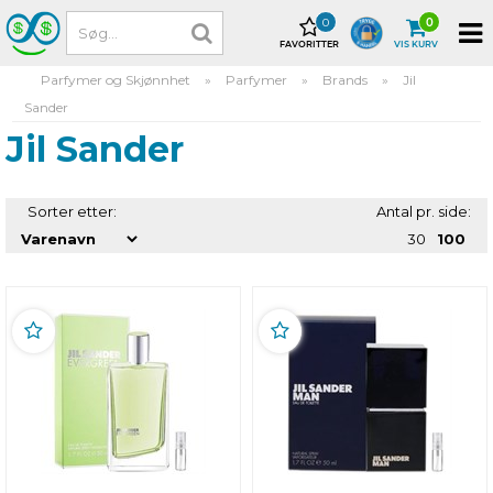
0
0
FAVORITTER
VIS KURV
Parfymer og Skjønnhet
»
Parfymer
»
Brands
»
Jil
Sander
Jil Sander
Sorter etter:
Antal pr. side:
30
100