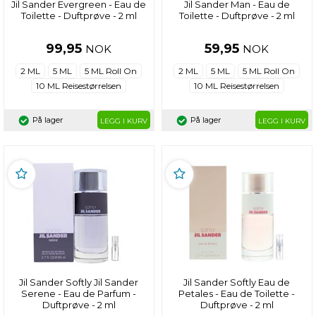
Jil Sander Evergreen - Eau de
Jil Sander Man - Eau de
Toilette - Duftprøve - 2 ml
Toilette - Duftprøve - 2 ml
99,95
59,95
NOK
NOK
2 ML
5 ML
5 ML Roll On
2 ML
5 ML
5 ML Roll On
10 ML Reisestørrelsen
10 ML Reisestørrelsen
På lager
På lager
LEGG I KURV
LEGG I KURV
Jil Sander Softly Jil Sander
Jil Sander Softly Eau de
Serene - Eau de Parfum -
Petales - Eau de Toilette -
Duftprøve - 2 ml
Duftprøve - 2 ml