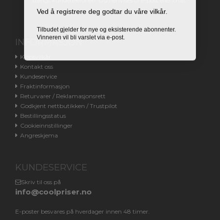
stengt kundetelefonen. Du henvises til e-post eller chat.
Ved å registrere deg godtar du våre vilkår.
Tilbudet gjelder for nye og eksisterende abonnenter.
Vinneren vil bli varslet via e-post.
INFORMASJON
Kjøpsvilkår
Kontakt oss
Kundeservice
Fraktinformasjon
Returvarer / Reklamasjonsrett
Godkjent nettbutikken / Trustpilot
Bestillingsstatus
Cookieinnstillinger
Angreskjema
KUNDESERVICE
Skriv til oss på
info@coolpriser.no
E-poster besvares på hverdager innen 48 timer.