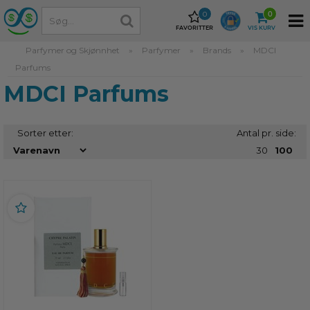
0
0
FAVORITTER
VIS KURV
Parfymer og Skjønnhet
»
Parfymer
»
Brands
»
MDCI
Parfums
MDCI Parfums
Sorter etter:
Antal pr. side:
30
100