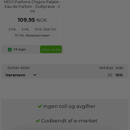
MDCI Parfums Chypre Palatin -
Eau de Parfum - Duftprøve - 2
ml
109,95
NOK
2 ML
5 ML
5 ML Roll On
10 ML Reisestørrelsen
På lager
LEGG I KURV
Sorter etter:
Antal pr. side:
30
100
ingen toll og avgifter
Godkendt af e-merket