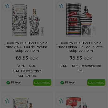
Jean Paul Gaultier Le Male
Jean Paul Gaultier Le Male
Pride 2024 - Eau de Parfum -
Pride Edition - Eau de Toilette -
Duftprøve - 2 ml
Duftprøve - 2 ml
89,95
79,95
NOK
NOK
2 ML
5 ML
2 ML
10 ML Reisestørrelsen
10 ML Reisestørrelsen
5 ML
5 ML Roll On
På lager
På lager
LEGG I KURV
LEGG I KURV