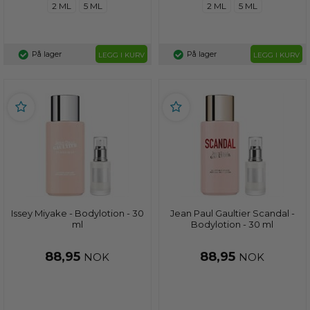
2 ML
5 ML
2 ML
5 ML
På lager
På lager
LEGG I KURV
LEGG I KURV
Issey Miyake - Bodylotion - 30
Jean Paul Gaultier Scandal -
ml
Bodylotion - 30 ml
88,95
88,95
NOK
NOK