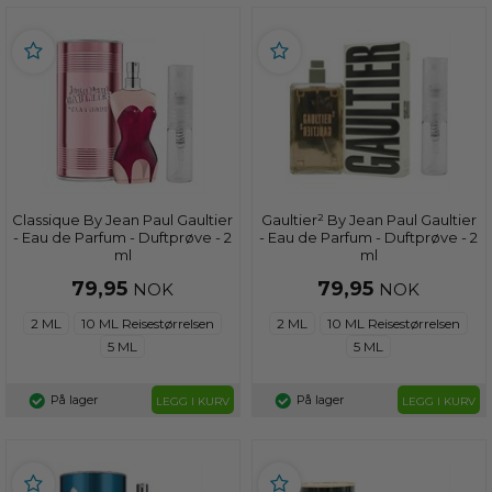
Classique By Jean Paul Gaultier
Gaultier² By Jean Paul Gaultier
- Eau de Parfum - Duftprøve - 2
- Eau de Parfum - Duftprøve - 2
ml
ml
79,95
79,95
NOK
NOK
2 ML
10 ML Reisestørrelsen
2 ML
10 ML Reisestørrelsen
5 ML
5 ML
På lager
På lager
LEGG I KURV
LEGG I KURV