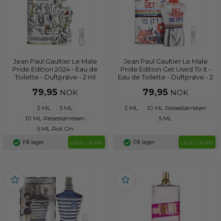
Jean Paul Gaultier Le Male
Jean Paul Gaultier Le Male
Pride Edition 2024 - Eau de
Pride Edition Get Used To It -
Toilette - Duftprøve - 2 ml
Eau de Toilette - Duftprøve - 2
ml
79,95
79,95
NOK
NOK
2 ML
5 ML
2 ML
10 ML Reisestørrelsen
10 ML Reisestørrelsen
5 ML
5 ML Roll On
På lager
På lager
LEGG I KURV
LEGG I KURV