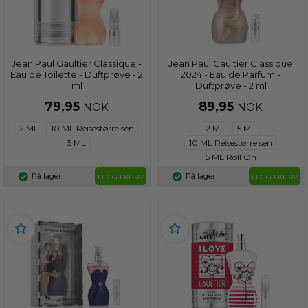
Jean Paul Gaultier Classique -
Jean Paul Gaultier Classique
Eau de Toilette - Duftprøve - 2
2024 - Eau de Parfum -
ml
Duftprøve - 2 ml
79,95
89,95
NOK
NOK
2 ML
10 ML Reisestørrelsen
2 ML
5 ML
5 ML
10 ML Reisestørrelsen
5 ML Roll On
På lager
På lager
LEGG I KURV
LEGG I KURV