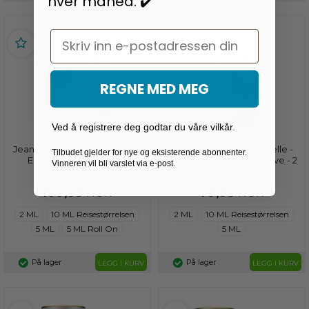
hver måned. ✔️
Email
REGNE MED MEG
Ved å registrere deg godtar du våre vilkår.
Jean Paul Gaultier Gaultier2 -
Jean Paul Gaultier La Belle -
Tilbudet gjelder for nye og eksisterende abonnenter.
Eau de Parfum (2022) -
Eau de Parfum - Duftprøve - 2
Vinneren vil bli varslet via e-post.
Duftprøve - 2 ml
ml
109,95
79,95
NOK
NOK
2 ML
10 ML Reisestørrelsen
2 ML
10 ML Reisestørrelsen
5 ML
5 ML Roll On
5 ML
På lager
På lager
LEGG I KURV
LEGG I KURV