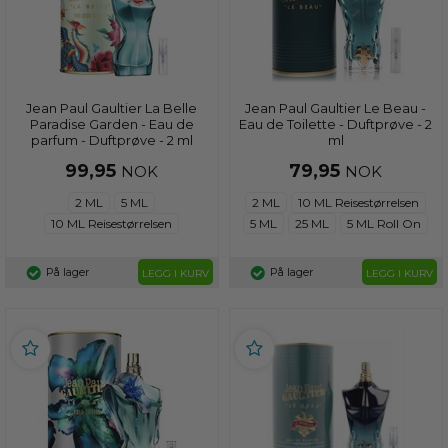
Jean Paul Gaultier La Belle
Jean Paul Gaultier Le Beau -
Paradise Garden - Eau de
Eau de Toilette - Duftprøve - 2
parfum - Duftprøve - 2 ml
ml
99,95
79,95
NOK
NOK
2 ML
5 ML
2 ML
10 ML Reisestørrelsen
10 ML Reisestørrelsen
5 ML
25 ML
5 ML Roll On
På lager
På lager
LEGG I KURV
LEGG I KURV