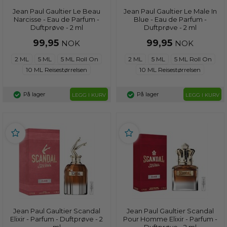
Jean Paul Gaultier Le Beau
Jean Paul Gaultier Le Male In
Narcisse - Eau de Parfum -
Blue - Eau de Parfum -
Duftprøve - 2 ml
Duftprøve - 2 ml
99,95
99,95
NOK
NOK
2 ML
5 ML
5 ML Roll On
2 ML
5 ML
5 ML Roll On
10 ML Reisestørrelsen
10 ML Reisestørrelsen
På lager
På lager
LEGG I KURV
LEGG I KURV
Jean Paul Gaultier Scandal
Jean Paul Gaultier Scandal
Elixir - Parfum - Duftprøve - 2
Pour Homme Elixir - Parfum -
ml
Duftprøve - 2 ml