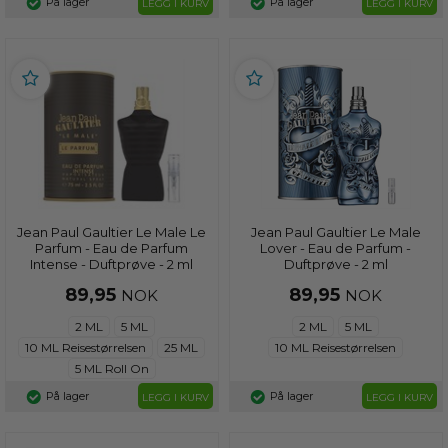
På lager
På lager
LEGG I KURV
LEGG I KURV
Jean Paul Gaultier Le Male Le
Jean Paul Gaultier Le Male
Parfum - Eau de Parfum
Lover - Eau de Parfum -
Intense - Duftprøve - 2 ml
Duftprøve - 2 ml
89,95
89,95
NOK
NOK
2 ML
5 ML
2 ML
5 ML
10 ML Reisestørrelsen
25 ML
10 ML Reisestørrelsen
5 ML Roll On
På lager
På lager
LEGG I KURV
LEGG I KURV