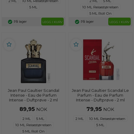
2 ML
10 ML Reisestørrelsen
2 ML
5 ML
5 ML
10 ML Reisestørrelsen
5 ML Roll On
På lager
På lager
LEGG I KURV
LEGG I KURV
Jean Paul Gaultier Scandal
Jean Paul Gaultier Scandal Le
Intense - Eau de Parfum
Parfum - Eau de Parfum
Intense - Duftprøve - 2 ml
Intense - Duftprøve - 2 ml
89,95
79,95
NOK
NOK
2 ML
5 ML
2 ML
10 ML Reisestørrelsen
10 ML Reisestørrelsen
5 ML
5 ML Roll On