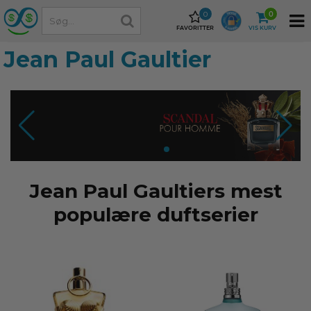
0
0
FAVORITTER
VIS KURV
Jean Paul Gaultier
Jean Paul Gaultiers mest
populære duftserier