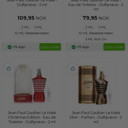
Duftprøve - 2 ml
Eau de Toilette - Duftprøve - 2
ml
109,95
79,95
NOK
NOK
2 ML
5 ML
2 ML
5 ML
10 ML Reisestørrelsen
10 ML Reisestørrelsen
5 ML Roll On
På lager
På lager
LEGG I KURV
LEGG I KURV
Jean Paul Gaultier Le Male
Jean Paul Gaultier Le Male
Christmas Edition - Eau de
Elixir - Parfum - Duftprøve - 2
Toilette - Duftprøve - 2 ml
ml