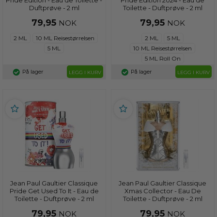
Duftprøve - 2 ml
Toilette - Duftprøve - 2 ml
79,95
79,95
NOK
NOK
2 ML
10 ML Reisestørrelsen
2 ML
5 ML
5 ML
10 ML Reisestørrelsen
5 ML Roll On
På lager
På lager
LEGG I KURV
LEGG I KURV
Jean Paul Gaultier Classique
Jean Paul Gaultier Classique
Pride Get Used To It - Eau de
Xmas Collector - Eau De
Toilette - Duftprøve - 2 ml
Toilette - Duftprøve - 2 ml
79,95
79,95
NOK
NOK