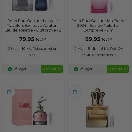
Jean Paul Gaultier Le Male
Jean Paul Gaultier Ma Dame
Travelers Exclusive Aviator -
2024 - Eau de Toilette -
Eau de Toilette - Duftprøve - 2
Duftprøve - 2 ml
ml
79,95
99,95
NOK
NOK
2 ML
10 ML Reisestørrelsen
2 ML
5 ML
5 ML Roll On
5 ML
10 ML Reisestørrelsen
På lager
På lager
LEGG I KURV
LEGG I KURV