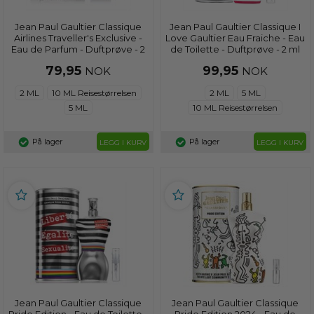
Jean Paul Gaultier Classique
Jean Paul Gaultier Classique I
Airlines Traveller's Exclusive -
Love Gaultier Eau Fraiche - Eau
Eau de Parfum - Duftprøve - 2
de Toilette - Duftprøve - 2 ml
ml
79,95
99,95
NOK
NOK
2 ML
10 ML Reisestørrelsen
2 ML
5 ML
5 ML
10 ML Reisestørrelsen
På lager
På lager
LEGG I KURV
LEGG I KURV
Jean Paul Gaultier Classique
Jean Paul Gaultier Classique
Pride Edition - Eau de Toilette -
Pride Edition 2024 - Eau de