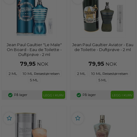
Jean Paul Gaultier "Le Male"
Jean Paul Gaultier Aviator - Eau
On Board - Eau de Toilette -
de Toilette - Duftprøve - 2 ml
Duftprøve - 2 ml
79,95
79,95
NOK
NOK
2 ML
10 ML Reisestørrelsen
2 ML
10 ML Reisestørrelsen
5 ML
5 ML
På lager
På lager
LEGG I KURV
LEGG I KURV