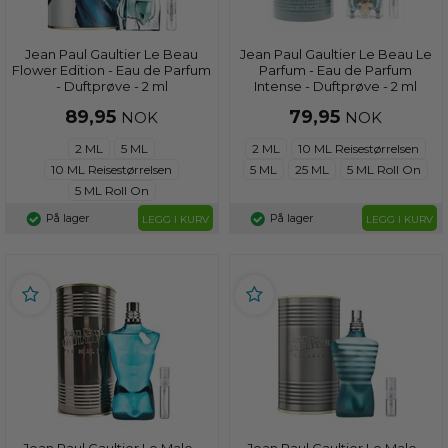
Jean Paul Gaultier Le Beau
Jean Paul Gaultier Le Beau Le
Flower Edition - Eau de Parfum
Parfum - Eau de Parfum
- Duftprøve - 2 ml
Intense - Duftprøve - 2 ml
89,95
79,95
NOK
NOK
2 ML
5 ML
2 ML
10 ML Reisestørrelsen
10 ML Reisestørrelsen
5 ML
25 ML
5 ML Roll On
5 ML Roll On
På lager
På lager
LEGG I KURV
LEGG I KURV
Jean Paul Gaultier Le Male -
Jean Paul Gaultier Le Male -