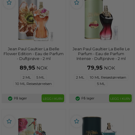
Jean Paul Gaultier La Belle
Jean Paul Gaultier La Belle Le
Flower Edition - Eau de Parfum
Parfum - Eau de Parfum
- Duftprøve - 2 ml
Intense - Duftprøve - 2 ml
89,95
79,95
NOK
NOK
2 ML
5 ML
2 ML
10 ML Reisestørrelsen
10 ML Reisestørrelsen
5 ML
På lager
På lager
LEGG I KURV
LEGG I KURV