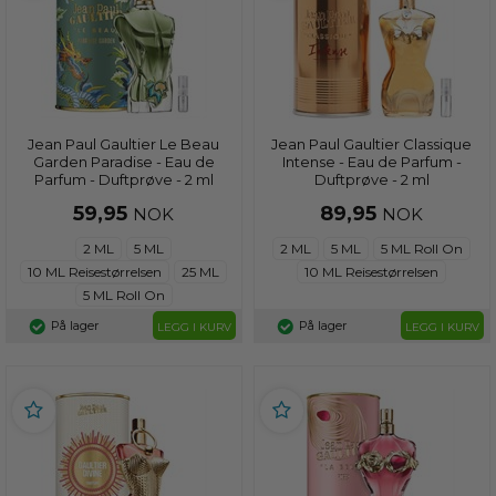
Jean Paul Gaultier Le Beau
Jean Paul Gaultier Classique
Garden Paradise - Eau de
Intense - Eau de Parfum -
Parfum - Duftprøve - 2 ml
Duftprøve - 2 ml
59,95
89,95
NOK
NOK
2 ML
5 ML
2 ML
5 ML
5 ML Roll On
10 ML Reisestørrelsen
25 ML
10 ML Reisestørrelsen
5 ML Roll On
På lager
På lager
LEGG I KURV
LEGG I KURV