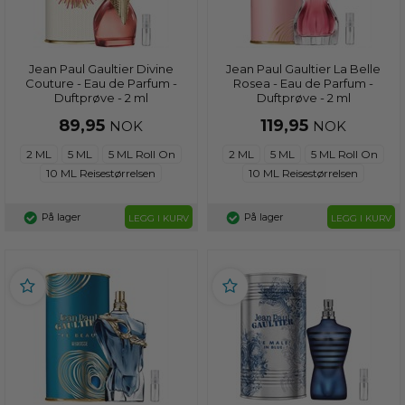
Jean Paul Gaultier Divine
Jean Paul Gaultier La Belle
Couture - Eau de Parfum -
Rosea - Eau de Parfum -
Duftprøve - 2 ml
Duftprøve - 2 ml
89,95
119,95
NOK
NOK
2 ML
5 ML
5 ML Roll On
2 ML
5 ML
5 ML Roll On
10 ML Reisestørrelsen
10 ML Reisestørrelsen
På lager
På lager
LEGG I KURV
LEGG I KURV