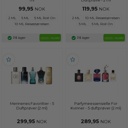
99,95
119,95
NOK
NOK
2 ML
5 ML
5 ML Roll On
2 ML
10 ML Reisestørrelsen
10 ML Reisestørrelsen
5 ML
5 ML Roll On
På lager
På lager
LEGG I KURV
LEGG I KURV
Mennenes Favoritter - 5
Parfymeessensielle For
Duftprøver (2 ml)
Kvinner - 5 duftprøver (2 ml)
299,95
289,95
NOK
NOK