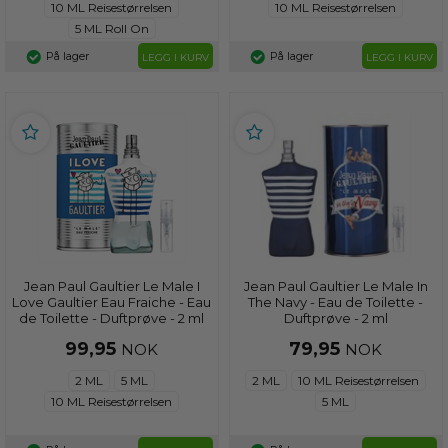
10 ML Reisestørrelsen
10 ML Reisestørrelsen
5 ML Roll On
På lager
På lager
LEGG I KURV
LEGG I KURV
Jean Paul Gaultier Le Male I
Jean Paul Gaultier Le Male In
Love Gaultier Eau Fraiche - Eau
The Navy - Eau de Toilette -
de Toilette - Duftprøve - 2 ml
Duftprøve - 2 ml
99,95
79,95
NOK
NOK
2 ML
5 ML
2 ML
10 ML Reisestørrelsen
10 ML Reisestørrelsen
5 ML