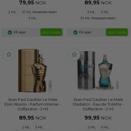
79,95
89,95
NOK
NOK
2 ML
10 ML Reisestørrelsen
5 ML
2 ML
5 ML
10 ML Reisestørrelsen
På lager
På lager
LEGG I KURV
LEGG I KURV
Jean Paul Gaultier Le Male
Jean Paul Gaultier Le Male
Elixir Absolu - Parfum Intense -
Gladiator - Eau de Toilette -
Duftprøve - 2 ml
Duftprøve - 2 ml
89,95
99,95
NOK
NOK
2 ML
5 ML
2 ML
5 ML