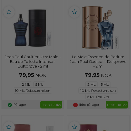
Jean Paul Gaultier Ultra Male -
Le Male Essence de Parfum
Eau de Toilette Intense -
Jean Paul Gaultier - Duftprøve
Duftprøve - 2 ml
- 2 ml
79,95
79,95
NOK
NOK
2 ML
5 ML
2 ML
5 ML
10 ML Reisestørrelsen
10 ML Reisestørrelsen
5 ML Roll On
På lager
Ikke på lager
LEGG I KURV
LEGG I KURV