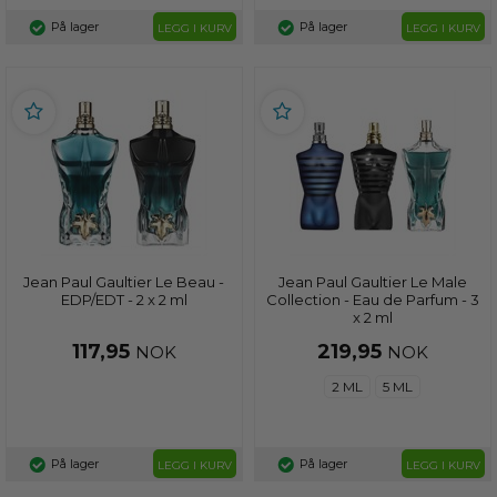
På lager
På lager
LEGG I KURV
LEGG I KURV
Jean Paul Gaultier Le Beau -
Jean Paul Gaultier Le Male
EDP/EDT - 2 x 2 ml
Collection - Eau de Parfum - 3
x 2 ml
117,95
219,95
NOK
NOK
2 ML
5 ML
På lager
På lager
LEGG I KURV
LEGG I KURV