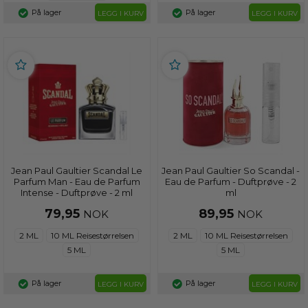
På lager
På lager
LEGG I KURV
LEGG I KURV
Jean Paul Gaultier Scandal Le
Jean Paul Gaultier So Scandal -
Parfum Man - Eau de Parfum
Eau de Parfum - Duftprøve - 2
Intense - Duftprøve - 2 ml
ml
79,95
89,95
NOK
NOK
2 ML
10 ML Reisestørrelsen
2 ML
10 ML Reisestørrelsen
5 ML
5 ML
På lager
På lager
LEGG I KURV
LEGG I KURV