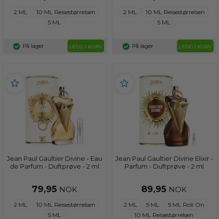
2 ML
10 ML Reisestørrelsen
2 ML
10 ML Reisestørrelsen
5 ML
5 ML
På lager
På lager
LEGG I KURV
LEGG I KURV
Jean Paul Gaultier Divine - Eau
Jean Paul Gaultier Divine Elixir -
de Parfum - Duftprøve - 2 ml
Parfum - Duftprøve - 2 ml
79,95
89,95
NOK
NOK
2 ML
10 ML Reisestørrelsen
2 ML
5 ML
5 ML Roll On
5 ML
10 ML Reisestørrelsen