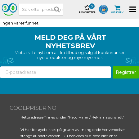
0
FAVORITTER
VIS KURV
Ingen varer funnet
MELD DEG PÅ VÅRT
NYHETSBREV
Motta siste nytt om alt fra tilbud og salg til konkurranser,
nye produkter og mye mye mer.
Registrer
COOLPRISER.NO
Returadresse finnes under "Returvarer / Reklamasjonsrett"
Vi har for øyeblikket på grunn av manglende henvendelser
stengt kundetelefonen. Du henvises til e-post eller chat.