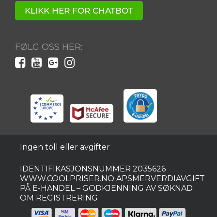
KLIKK HER FOR CHATBOT
Ved å registrere deg godtar du våre vilkår.
Tilbudet gjelder for nye og eksisterende abonnenter.
FØLG OSS HER:
Vinneren vil bli varslet via e-post.
Ingen toll eller avgifter
IDENTIFIKASJONSNUMMER 2035626
WWW.COOLPRISER.NO APSMERVERDIAVGIFT
PÅ E-HANDEL – GODKJENNING AV SØKNAD
OM REGISTRERING