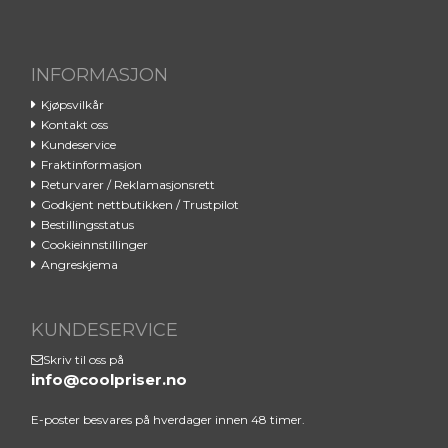
INFORMASJON
Kjøpsvilkår
Din sjanse til å eie
Kontakt oss
Kundeservice
Byredos ikoniske
Fraktinformasjon
Gypsy Water
Returvarer / Reklamasjonsrett
Godkjent nettbutikken / Trustpilot
Bestillingsstatus
Meld deg på i dag, så kan du få
Cookieinnstillinger
Byredo Gypsy Water på deg. Vi
Angreskjema
kårer en vinner den 1. hver
måned. ✔️
KUNDESERVICE
Email
Skriv til oss på
info@coolpriser.no
E-poster besvares på hverdager innen 48 timer.
REGNE MED MEG