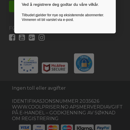
Ved å registrere deg godtar du våre vilkår.
KLIKK HER FOR CHATBOT
Tilbudet gjelder for nye og eksisterende abonnenter.
Vinneren vil bli varslet via e-post.
FØLG OSS HER:
Ingen toll eller avgifter
IDENTIFIKASJONSNUMMER 2035626
WWW.COOLPRISER.NO APSMERVERDIAVGIFT
PÅ E-HANDEL – GODKJENNING AV SØKNAD
OM REGISTRERING