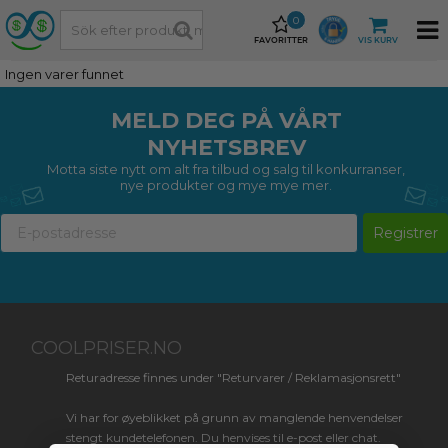
0
FAVORITTER
VIS KURV
Ingen varer funnet
MELD DEG PÅ VÅRT
NYHETSBREV
Motta siste nytt om alt fra tilbud og salg til konkurranser,
nye produkter og mye mye mer.
Registrer
COOLPRISER.NO
Returadresse finnes under "Returvarer / Reklamasjonsrett"
Vi har for øyeblikket på grunn av manglende henvendelser
stengt kundetelefonen. Du henvises til e-post eller chat.