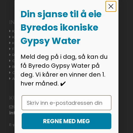
Din sjanse til å eie
INFORMASJON
Byredos ikoniske
Kjøpsvilkår
Kontakt oss
Gypsy Water
Kundeservice
Fraktinformasjon
Returvarer / Reklamasjonsrett
Meld deg på i dag, så kan du
Godkjent nettbutikken / Trustpilot
få Byredo Gypsy Water på
Bestillingsstatus
Cookieinnstillinger
deg. Vi kårer en vinner den 1.
Angreskjema
hver måned. ✔️
KUNDESERVICE
Email
Skriv til oss på
info@coolpriser.no
REGNE MED MEG
E-poster besvares på hverdager innen 48 timer.