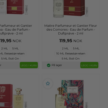
Parfumeur et Gantier
Maitre Parfumeur et Gantier Fleur
a - Eau de Parfum -
des Comores - Eau de Parfum -
uftprøve - 2 ml
Duftprøve - 2 ml
119,95
119,95
NOK
NOK
2 ML
5 ML
2 ML
5 ML
ML Reisestørrelsen
10 ML Reisestørrelsen
5 ML Roll On
5 ML Roll On
r
På lager
LEGG I KURV
LEGG I KURV