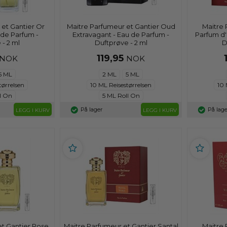
 et Gantier Or
Maitre Parfumeur et Gantier Oud
Maitre 
 de Parfum -
Extravagant - Eau de Parfum -
Parfum d'
 - 2 ml
Duftprøve - 2 ml
D
119,95
NOK
NOK
5 ML
2 ML
5 ML
tørrelsen
10 ML Reisestørrelsen
10 
l On
5 ML Roll On
På lager
På lage
LEGG I KURV
LEGG I KURV
et Gantier Rose
Maitre Parfumeur et Gantier Santal
Maitre 