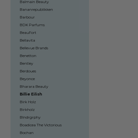
Balmain Beauty
Bananrepublikken
Barbour
BDK Parfums
BeauFort
Bellavita
Bellevue Brands
Benetton
Bentley
Berdoues
Beyonce
Bharara Beauty
Billie Eilish
Birk Holz
Birkholz
Blndrgrphy
Boadicea The Victorious
Bochan