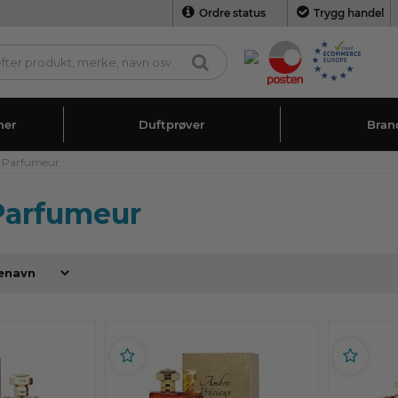
Ordre status
Trygg handel
ner
Duftprøver
Bran
e Parfumeur
Parfumeur