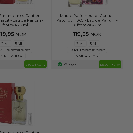
Parfumeur et Gantier
Maitre Parfumeur et Gantier
habit - Eau de Parfum -
Patchouli 1969 - Eau de Parfum -
uftprøve - 2 ml
Duftprøve - 2 ml
119,95
119,95
NOK
NOK
2 ML
5 ML
2 ML
5 ML
ML Reisestørrelsen
10 ML Reisestørrelsen
5 ML Roll On
5 ML Roll On
r
På lager
LEGG I KURV
LEGG I KURV
Parfumeur et Gantier