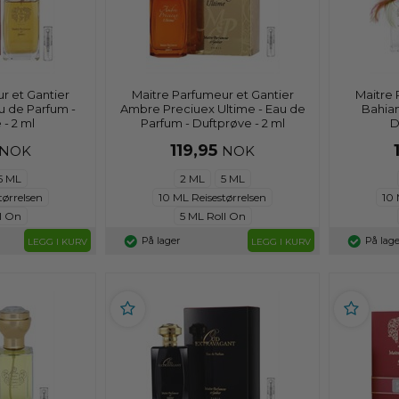
r et Gantier
Maitre Parfumeur et Gantier
Maitre 
u de Parfum -
Ambre Preciuex Ultime - Eau de
Bahian
 - 2 ml
Parfum - Duftprøve - 2 ml
D
119,95
NOK
NOK
5 ML
2 ML
5 ML
tørrelsen
10 ML Reisestørrelsen
10 
l On
5 ML Roll On
På lager
På lage
LEGG I KURV
LEGG I KURV