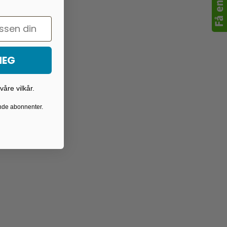
MEG
åre vilkår.
ende abonnenter.