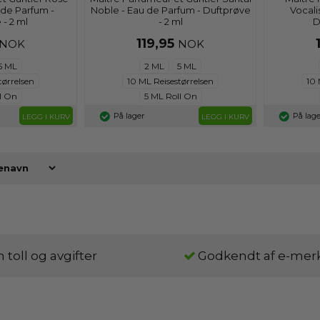
 de Parfum -
Noble - Eau de Parfum - Duftprøve
Vocali
 - 2 ml
- 2 ml
D
119,95
NOK
NOK
5 ML
2 ML
5 ML
tørrelsen
10 ML Reisestørrelsen
10 
l On
5 ML Roll On
På lager
På lage
LEGG I KURV
LEGG I KURV
 toll og avgifter
Godkendt af e-mer