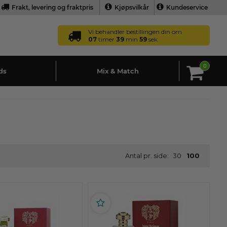
Frakt, levering og fraktpris
Kjøpsvilkår
Kundeservice
Vi behandler bestillingen din om
07
timer
39
min
58
sek
0
ds
Mix & Match
Antal pr. side:
30
100