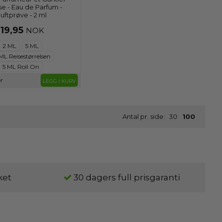
se - Eau de Parfum -
uftprøve - 2 ml
119,95
NOK
2 ML
5 ML
ML Reisestørrelsen
5 ML Roll On
r
LEGG I KURV
Antal pr. side:
30
100
ket
30 dagers full prisgaranti