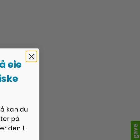
 å eie
iske
så kan du
ter på
er den 1.