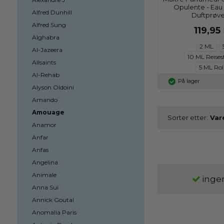
Opulente - Eau
Alfred Dunhill
Duftprøve
Alfred Sung
119,95
Alghabra
2 ML
Al-Jazeera
10 ML Reises
Allsaints
5 ML Rol
Al-Rehab
På lager
Alyson Oldoini
Amando
Amouage
Sorter etter:
Anamor
Anfar
Anfas
Angelina
Animale
ingen
Anna Sui
Annick Goutal
Anomalia Paris