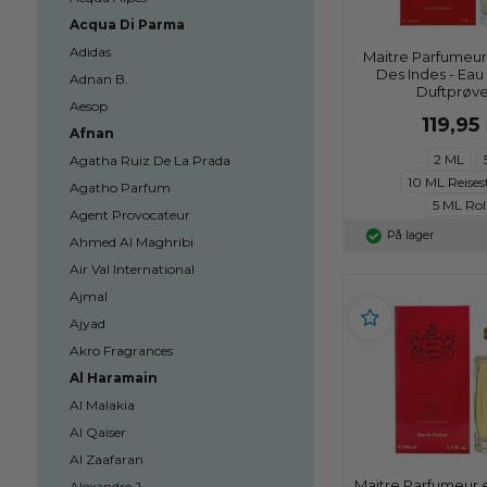
Acqua Di Parma
Adidas
Maitre Parfumeur
Des Indes - Eau
Adnan B.
Duftprøve
Aesop
119,95
Afnan
2 ML
Agatha Ruiz De La Prada
10 ML Reises
Agatho Parfum
5 ML Rol
Agent Provocateur
På lager
Ahmed Al Maghribi
Air Val International
Ajmal
Ajyad
Akro Fragrances
Al Haramain
Al Malakia
Al Qaiser
Al Zaafaran
Maitre Parfumeur 
Alexandre J