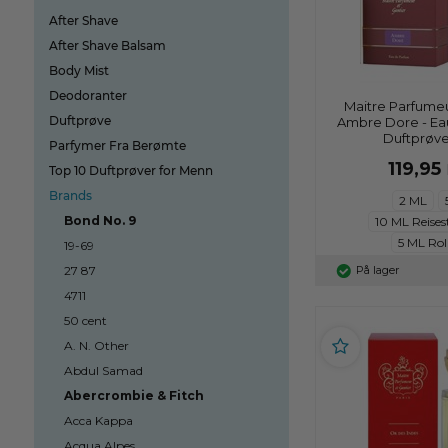
After Shave
After Shave Balsam
Body Mist
Deodoranter
Maitre Parfumeu
Duftprøve
Ambre Dore - Ea
Duftprøve
Parfymer Fra Berømte
119,95
Top 10 Duftprøver for Menn
Brands
2 ML
Bond No. 9
10 ML Reises
5 ML Rol
19-69
27 87
På lager
4711
50 cent
A. N. Other
Abdul Samad
Abercrombie & Fitch
Acca Kappa
Acqua Alpes