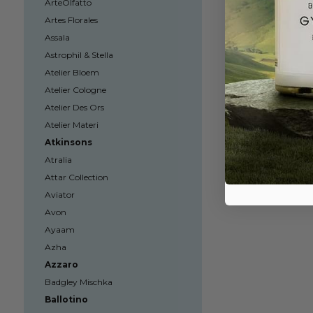
ArteOlfatto
Artes Florales
Assala
Astrophil & Stella
Atelier Bloem
Atelier Cologne
Atelier Des Ors
Atelier Materi
Atkinsons
Atralia
Attar Collection
Aviator
Avon
Ayaam
Azha
Azzaro
Badgley Mischka
Ballotino