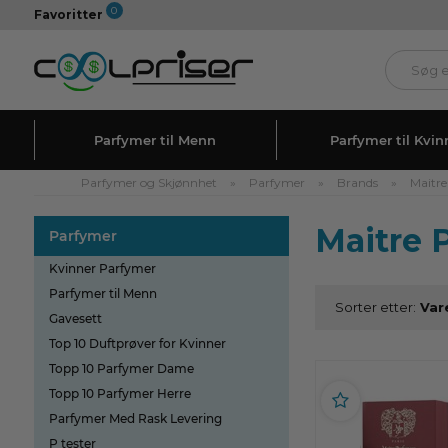
0
Favoritter
Parfymer til Menn
Parfymer til Kvin
Parfymer og Skjønnhet
»
Parfymer
»
Brands
»
Maitr
Maitre 
Parfymer
Kvinner Parfymer
Parfymer til Menn
Sorter etter:
Gavesett
Top 10 Duftprøver for Kvinner
Topp 10 Parfymer Dame
Topp 10 Parfymer Herre
Parfymer Med Rask Levering
P tester