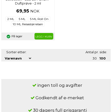
Duftprøve - 2 ml
69,95
NOK
2 ML
5 ML
5 ML Roll On
10 ML Reisestørrelsen
På lager
LEGG I KURV
Sorter etter:
Antal pr. side:
30
100
ingen toll og avgifter
Godkendt af e-merket
30 dagers full prisgaranti