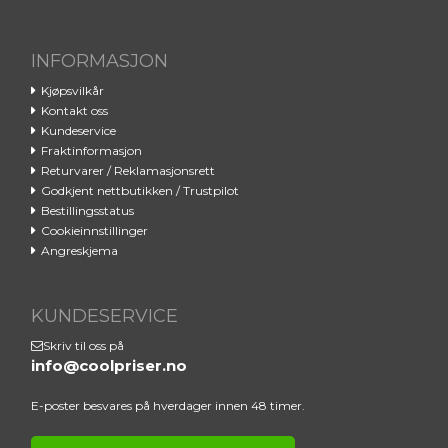
Ved å registrere deg godtar du våre vilkår.
INFORMASJON
Tilbudet gjelder for nye og eksisterende abonnenter.
Vinneren vil bli varslet via e-post.
Kjøpsvilkår
Kontakt oss
Kundeservice
Fraktinformasjon
Returvarer / Reklamasjonsrett
Godkjent nettbutikken / Trustpilot
Bestillingsstatus
Cookieinnstillinger
Angreskjema
KUNDESERVICE
Skriv til oss på
info@coolpriser.no
E-poster besvares på hverdager innen 48 timer.