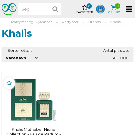
0
0
FAVORITTER
VIS KURV
Parfymer og Skjønnhet
»
Parfymer
»
Brands
»
Khalis
Khalis
Sorter etter:
Antal pr. side:
30
100
Khalis Muthaber Niche
Collection - Eau de Parfum -