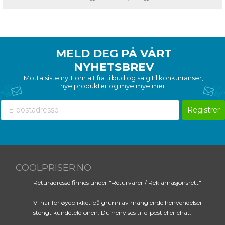
Din sjanse til å eie
MELD DEG PÅ VÅRT
NYHETSBREV
Byredos ikoniske
Motta siste nytt om alt fra tilbud og salg til konkurranser,
Gypsy Water
nye produkter og mye mye mer.
Meld deg på i dag, så kan du få
Registrer
Byredo Gypsy Water på deg. Vi
kårer en vinner den 1. hver
måned. ✔️
COOLPRISER.NO
Email
Returadresse finnes under "Returvarer / Reklamasjonsrett"
Vi har for øyeblikket på grunn av manglende henvendelser
REGNE MED MEG
stengt kundetelefonen. Du henvises til e-post eller chat.