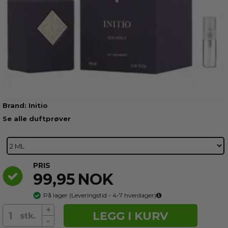
NOK
NOK
NOK
NOK
NOK
2 ml
2 ml
Parfum -
Duftprøve -
2 ml
På lager
På lager
På lager
På lager
På lager
Initio
Se alle duftprøver
PRIS
99,95
NOK
På lager
(
Leveringstid - 4-7
hverdager)
+
LEGG I KURV
-