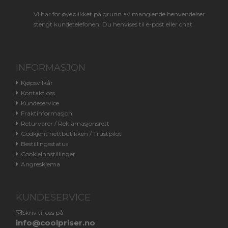
Vi har for øyeblikket på grunn av manglende henvendelser
stengt kundetelefonen. Du henvises til e-post eller chat.
INFORMASJON
Kjøpsvilkår
Kontakt oss
Kundeservice
Fraktinformasjon
Returvarer / Reklamasjonsrett
Godkjent nettbutikken / Trustpilot
Bestillingsstatus
Cookieinnstillinger
Angreskjema
KUNDESERVICE
Skriv til oss på
info@coolpriser.no