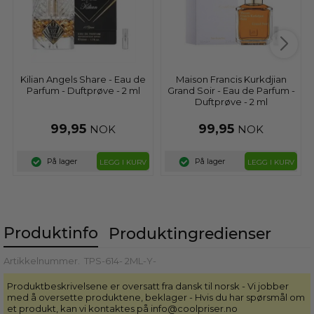
Kilian Angels Share - Eau de
Maison Francis Kurkdjian
Parfum - Duftprøve - 2 ml
Grand Soir - Eau de Parfum -
Duftprøve - 2 ml
99,95
99,95
NOK
NOK
På lager
På lager
LEGG I KURV
LEGG I KURV
Produktinfo
Produkt­ingredienser
Artikkelnummer.
TPS-614- 2ML-Y-
Produktbeskrivelsene er oversatt fra dansk til norsk - Vi jobber
med å oversette produktene, beklager - Hvis du har spørsmål om
et produkt, kan vi kontaktes på info@coolpriser.no