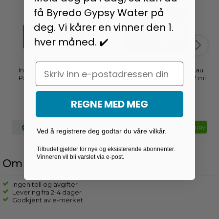
få Byredo Gypsy Water på
deg. Vi kårer en vinner den 1.
hver måned. ✔️
Email
Initio Side Effect - Eau de
Initio High Frequency - Eau
Parfum - Duftprøve - 5 ml
de Parfum - Duftprøve - 2 ml
REGNE MED MEG
199,95
99,95
NOK
NOK
På lager
På lager
LEGG I KURV
LEGG I KURV
Ved å registrere deg godtar du våre vilkår.
Tilbudet gjelder for nye og eksisterende abonnenter.
Vinneren vil bli varslet via e-post.
Om Coolpriser.no
ingen toll og avgifter
Levering fra 2-4 dager
Godkjent av e-merket