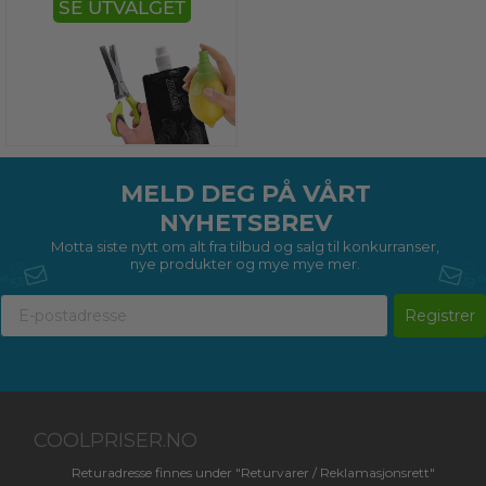
SE UTVALGET
MELD DEG PÅ VÅRT
NYHETSBREV
Motta siste nytt om alt fra tilbud og salg til konkurranser,
nye produkter og mye mye mer.
Registrer
COOLPRISER.NO
Returadresse finnes under "Returvarer / Reklamasjonsrett"