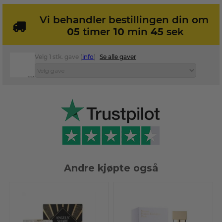
Vi behandler bestillingen din om
05
timer
10
min
45
sek
Velg 1 stk. gave (
info
)
Se alle gaver
Andre kjøpte også