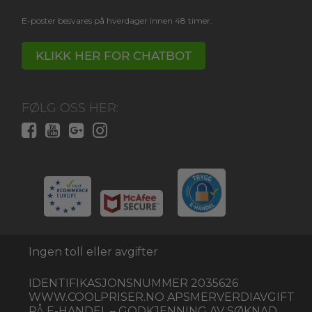
E-poster besvares på hverdager innen 48 timer.
KLIKK HER FOR CHATBOT
FØLG OSS HER:
Ingen toll eller avgifter
IDENTIFIKASJONSNUMMER 2035626
WWW.COOLPRISER.NO APSMERVERDIAVGIFT
PÅ E-HANDEL – GODKJENNING AV SØKNAD