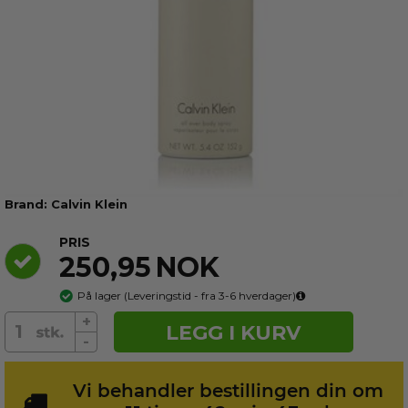
2 ml
På lager
På lager
På lager
På lager
På lager
Calvin Klein
PRIS
250,95
NOK
På lager
(
Leveringstid - fra 3-6
hverdager)
+
LEGG I KURV
-
Vi behandler bestillingen din om