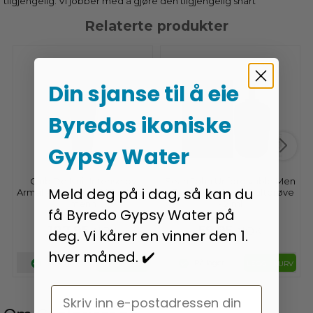
tilgjengelig. Vi jobber med å gjøre den tilgjengelig snart
Relaterte produkter
Din sjanse til å eie
Byredos ikoniske
Gypsy Water
Club De Nuit Intense by
Sean John Unforgivable Men
Meld deg på i dag, så kan du
Armaf - Body Mist 248 ml - for
- Eau De Parfum - Duftprøve
menn
- 2 ml
få Byredo Gypsy Water på
107,95
59,95
NOK
NOK
deg. Vi kårer en vinner den 1.
hver måned. ✔️
På lager
På lager
LEGG I KURV
LEGG I KURV
Email