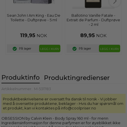
Sean John I Am King - Eau De
Ballotino Vanille Fatale -
Toilette - Duftprøve - 5 ml
Extrait de Parfum - Duftprøve
- 2 ml
119,95
89,95
NOK
NOK
På lager
På lager
LEGG I KURV
LEGG I KURV
Produktinfo
Produkt­ingredienser
Artikkelnummer.
M-531783
Produktbeskrivelsene er oversatt fra dansk til norsk - Vi jobber
med å oversette produktene, beklager - Hvis du har spørsmål om
et produkt, kan vi kontaktes på info@coolpriser.no
OBSESSION by Calvin Klein - Body Spray 160 ml - for menn
Ingrediensinformasjon for denne parfymen er for øyeblikket ikke