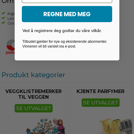
Om Coolpriser.no
REGNE MED MEG
ingen toll og avgifter
Levering fra 2-4 dager
Godkjent av e-merket
Ved å registrere deg godtar du våre vilkår.
Tilbudet gjelder for nye og eksisterende abonnenter.
Vinneren vil bli varslet via e-post.
Produkt kategorier
VEGGKLISTREMERKER
KJENTE PARFYMER
TIL VEGGEN
SE UTVALGET
SE UTVALGET