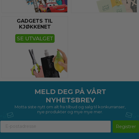
GADGETS TIL
KJØKKENET
SE UTVALGET
MELD DEG PÅ VÅRT
NYHETSBREV
Motta siste nytt om alt fra tilbud og salg til konkurranser,
nye produkter og mye mye mer.
Registrer